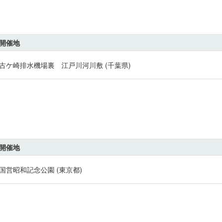
開催地
古ケ崎排水機場裏 江戸川河川敷 (千葉県)
開催地
国営昭和記念公園 (東京都)