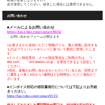
必ず保管してください。紛失した場合には適用できません。
お問い合わせ
■メールによるお問い合わせ
https://faq.l-tike.com/contact/0034/
・お問い合わせフォームが開きます
※お客さまから送信いただく情報のうち、個人情報に該当する
ものはプライバシーポリシーに基づいて適切に管理いたしま
す。
※ドメイン指定受信・メール指定受信をご利用の方は、「l-
tike.com」、「ent.lawson.co.jp」を受信できるよう設定して
ください。
※現在、多数のお問い合わせをいただいているため、回答まで
に通常より長く4日から1週間ほどお時間をいただく場合がご
ざいます。
■インボイス対応の領収書発行については下記よりお手続
きください。
https://faq.l-tike.com/contact/0155/
休止しておりました電話問合せ窓口は、2023年4月24日をも