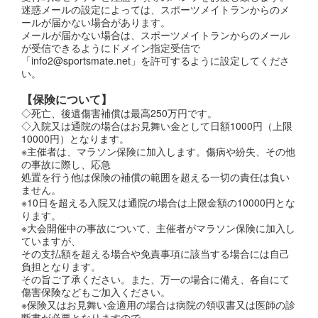
迷惑メールの設定によっては、スポーツメイトランからのメ
ールが届かない場合があります。
メールが届かない場合は、スポーツメイトランからのメール
が受信できるようにドメイン指定受信で
「info2@sportsmate.net」を許可するように設定してくださ
い。
【保険について】
◇死亡、後遺傷害補償は最高250万円です。
◇入院又は通院の場合はお見舞い金として日額1000円（上限
10000円）となります。
※主催者は、マラソン保険に加入します。傷病や紛失、その他
の事故に際し、応急
処置を行う他は保険の補償の範囲を超える一切の責任は負い
ません。
※10日を超える入院又は通院の場合は上限金額の10000円とな
ります。
※大会開催中の事故について、主催者がマラソン保険に加入し
ていますが、
その支払額を超える場合や免責事項に該当する場合には自己
負担となります。
その旨ご了承ください。また、万一の場合に備え、各自にて
傷害保険などもご加入ください。
※保険又はお見舞い金適用の場合は病院の領収書又は医師の診
断書が必要となりますので