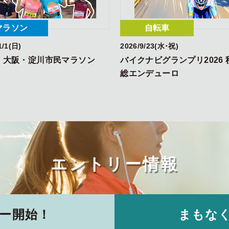
マラソン
自転車
1/1(日)
2026/9/23(水･祝)
回 大阪・淀川市民マラソン
バイクナビグランプリ2026 
総エンデューロ
エントリー情報
ー
開始！
まもな