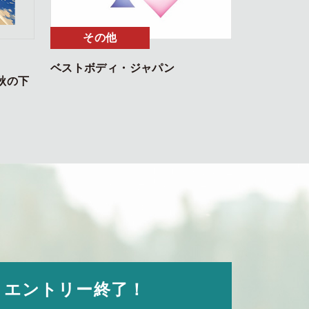
その他
ベストボディ・ジャパン
秋の下
く
エントリー
終了！