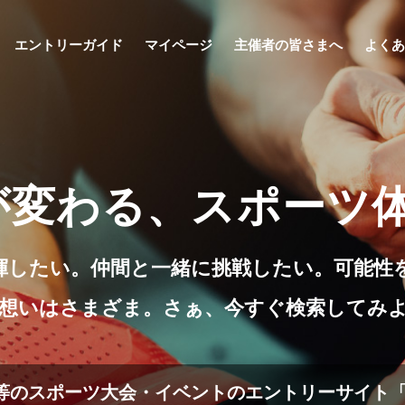
エントリーガイド
マイページ
主催者の皆さまへ
よくあ
が変わる、
スポーツ
揮したい。仲間と一緒に挑戦したい。
可能性
想いはさまざま。さぁ、今すぐ検索してみ
等のスポーツ大会・
イベントのエントリーサイト「LAW