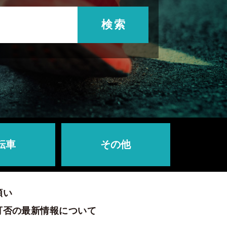
検索
転車
その他
願い
可否の最新情報について