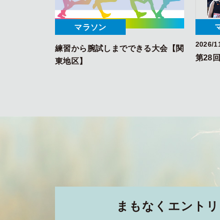
マラソン
2026/1
練習から腕試しまでできる大会【関
第28
東地区】
まもなく
エントリ