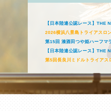
【日本陸連公認レース】THE NIGH
2026横浜八景島トライアスロ
第15回 湊酒田つや姫ハーフマ
【日本陸連公認レース】THE NIGH
第5回長良川ミドルトライアスロ
第14回 大阪せんなんオープ
第3回お台場潮風あおぞらマラ
湘南国際リレーマラソン2026
（
藤井かすみステップジャンプツアー2
2026村上・笹川流れ国際トラ