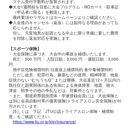
ステム受付手数料が加算されます。
◆大会1週間前を目処に大会プログラム・NOカード・駐車証
（申込者に限る）を郵送します。
最終要項やリザルトはホームページよりご確認ください。
◆入金後のキャンセル（返金）には如何なる理由があっても
応じられません。
但し、天変地異が起因となる中止に限り準備に要した費用
を控除し返金対応を実施します。
【スポーツ保険】
・大会保険に基づき、大会中の事故を補償いたします。
死亡：500 万円 ・入院日額：5,000 円 ・通院日額：3,000
円
熱中症危険補償特約 往復途上補償特約 食中毒補償特約
ただし故意、犯罪行為、麻薬などの使用、精神障害、他覚
症状のない “むちうち症” または腰痛、大会直近12ヶ月以内の
既往症と因果関係のある疾病による身体障害、地震、噴火、
津波、戦争その他の争乱などは、対象外となります。
・また、都道府県競技団体・学連登録会員には、大会保険と
は別に会員自動付帯の傷害保険(トライアスロン安全保険)が付
与されています。
詳しくは、下記「JTU公認トライアスロン保険・補償制
度」をご確認ください。
https://www.jtu.or.jp/join/insurance/