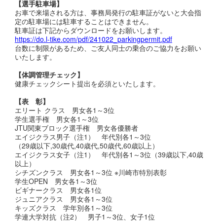
【選手駐車場】
お車で来場される方は、事務局発行の駐車証がないと大会指
定の駐車場には駐車することはできません。
駐車証は下記からダウンロードをお願いします。
https://do.l-tike.com/pdf/241022_parkingpermit.pdf
台数に制限があるため、ご友人同士の乗合のご協力をお願い
いたします。
【体調管理チェック】
健康チェックシート提出を必須といたします。
【表 彰】
エリート クラス 男女各1～3位
学生選手権 男女各1～3位
JTU関東ブロック選手権 男女各優勝者
エイジクラス男子（注1） 年代別各1～3位
（29歳以下,30歳代,40歳代,50歳代,60歳以上）
エイジクラス女子（注1） 年代別各1～3位（39歳以下,40歳
以上）
シチズンクラス 男女各1～3位 ※川崎市特別表彰
学生OPEN 男女各1～3位
ビギナークラス 男女各1位
ジュニアクラス 男女各1～3位
キッズクラス 学年別各1～3位
学連大学対抗（注2） 男子1～3位、女子1位