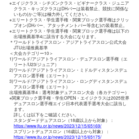
※エイジクラス・シチズンクラス・ビギナークラス・ジュニア
クラス・キッズクラスはDHバーは装着禁止、競技に関係な
いもの(かご等)は極力外してください。
※エリートクラス・学生選手権・関東ブロック選手権はクリッ
プオン(DHバー、アタッチメントバー等含む)の装着禁止。
※エリートクラス・学生選手権・関東ブロック選手権は以下の
出場推薦基準4に該当する大会になります。
＊ワールドトライアスロン・アジアトライアスロン公式大会
JTU出場推薦基準
＜大会カテゴリー10＞
1)ワールド/アジアトライアスロン・デュアスロン選手権（エ
リート/U23/ジュニア）
2)ワールド/アジアトライアスロン・ミドルディスタンスデュ
アスロン選手権（エリート）
3)ワールド/アジアトライアスロン・ロングディスタンスデュ
アスロン選手権（エリート）
出場推薦基準4：選考対象デュアスロン大会（各カテゴリー）
※関東ブロック選手権・学生OPEN・エイジクラスは2025世界
デュアスロン選手権エイジ日本代表選手選考大会に該当し
ます。
詳しくは以下をご確認ください。
スタンダードデュアスロン（18歳以上から対象）：
https://www.jtu.or.jp/news/2023/12/15/65169/
スプリントデュアスロン（16歳以上から対象）：
https://www.jtu.or.jp/news/2023/12/15/65175/