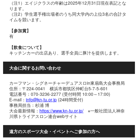
（注1）エイジクラスの年齢は2025年12月31日現在表記とな
ります。
（注2）学生選手権出場者のうち同大学内の上位3名の合計タ
イムを競います。
【参加賞】
有
【飲食について】
キッチンカーの出店あり、選手全員に豚汁を提供します。
大会に関するお問い合わせ
カーフマン・シグネーチャーデュアスロin東扇島大会事務局
住所：〒224-0041 横浜市都筑区仲町台5-7-5-601
電話番号：070-3236-2277 (受付時間 10:00～17:00)
E-mail：
info@kn-tu.or.jp
(24時間受付)
事務局担当：杉浦 博
大会最新情報：
https://www.kn-tu.or.jp/
※一般社団法人神奈
川県トライアスロン連合webサイト
遠方のスポーツ大会・イベントへご参加の方へ