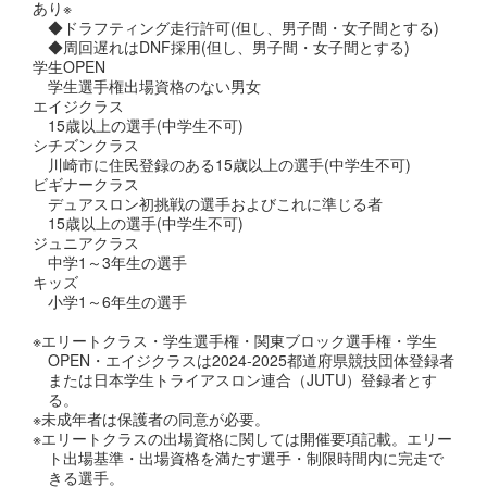
あり※
◆ドラフティング走行許可(但し、男子間・女子間とする)
◆周回遅れはDNF採用(但し、男子間・女子間とする)
学生OPEN
学生選手権出場資格のない男女
エイジクラス
15歳以上の選手(中学生不可)
シチズンクラス
川崎市に住民登録のある15歳以上の選手(中学生不可)
ビギナークラス
デュアスロン初挑戦の選手およびこれに準じる者
15歳以上の選手(中学生不可)
ジュニアクラス
中学1～3年生の選手
キッズ
小学1～6年生の選手
※エリートクラス・学生選手権・関東ブロック選手権・学生
OPEN・エイジクラスは2024-2025都道府県競技団体登録者
または日本学生トライアスロン連合（JUTU）登録者とす
る。
※未成年者は保護者の同意が必要。
※エリートクラスの出場資格に関しては開催要項記載。エリー
ト出場基準・出場資格を満たす選手・制限時間内に完走で
きる選手。