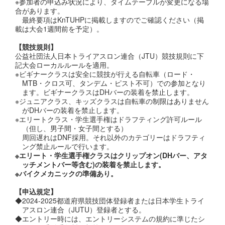
※参加者の申込み状況により、タイムテーブルが変更になる場
合があります。
最終要項はKnTUHPに掲載しますのでご確認ください（掲
載は大会1週間前を予定）。
【競技規則】
公益社団法人日本トライアスロン連合（JTU）競技規則に下
記大会ローカルルールを適用。
※ビギナークラスは安全に競技が行える自転車（ロード・
MTB・クロス可、タンデム・ピスト不可）での参加となり
ます。ビギナークラスはDHバーの装着を禁止します。
※ジュニアクラス、キッズクラスは自転車の制限はありません
がDHバーの装着を禁止します。
※エリートクラス・学生選手権はドラフティング許可ルール
（但し、男子間・女子間とする）
周回遅れはDNF採用。それ以外のカテゴリーはドラフティ
ング禁止ルールで行います。
※エリート・学生選手権クラスはクリップオン(DHバー、アタ
ッチメントバー等含む)の装着を禁止します。
※バイクメカニックの準備あり。
【申込規定】
◆2024-2025都道府県競技団体登録者または日本学生トライ
アスロン連合（JUTU）登録者とする。
◆エントリー時には、エントリーシステムの規約に準じたシ