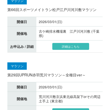
マラソン
第66回スポーツメイトラン松戸江戸川河川敷マラソン
開催日
2026/03/01(日)
古ケ崎排水機場裏 江戸川河川敷 (千葉
開催地
県)
お申込み / 詳細
詳細はこちら
マラソン
第29回UPRUN赤羽荒川マラソン～全種目ver～
開催日
2026/03/01(日)
荒川河川敷京浜東北線高架下orその周辺
開催地
土手上 (東京都)