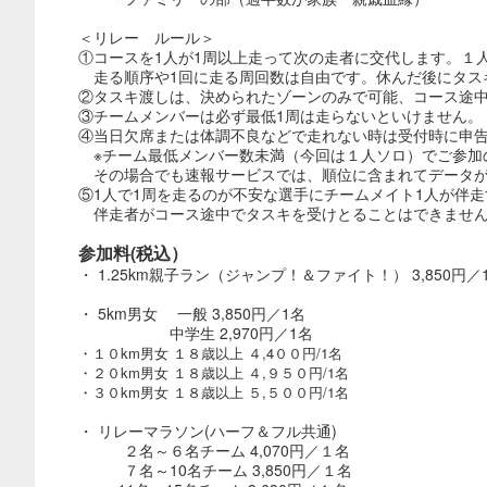
＜リレー ルール＞
①コースを1人が1周以上走って次の走者に交代します。１
走る順序や1回に走る周回数は自由です。休んだ後にタス
②タスキ渡しは、決められたゾーンのみで可能、コース途
③チームメンバーは必ず最低1周は走らないといけません。
④当日欠席または体調不良などで走れない時は受付時に申
※チーム最低メンバー数未満（今回は１人ソロ）でご参加
その場合でも速報サービスでは、順位に含まれてデータが
⑤1人で1周を走るのが不安な選手にチームメイト1人が伴
伴走者がコース途中でタスキを受けとることはできません
参加料(税込）
・ 1.25km親子ラン（ジャンプ！＆ファイト！） 3,850円／
・ 5km男女 一般 3,850円／1名
中学生 2,970円／1名
・１０km男女 １８歳以上 ４,4００円/1名
・２０km男女 １８歳以上 ４,９５０円/1名
・３０km男女 １８歳以上 ５,５００円/1名
・ リレーマラソン(ハーフ＆フル共通)
２名～６名チーム 4,070円／１名
７名～10名チーム 3,850円／１名