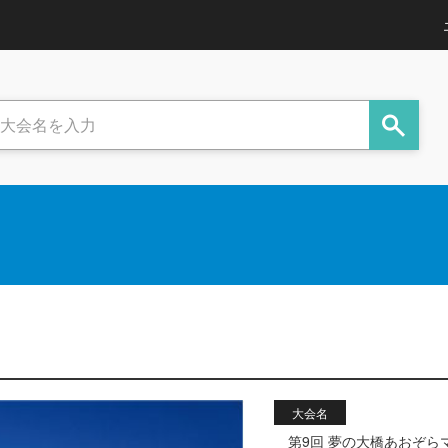
大会名
第9回 夢の大橋あおぞら