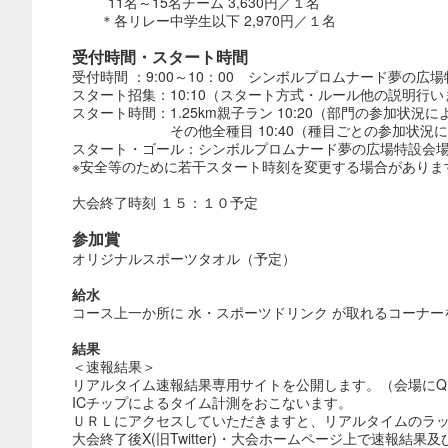
11名～15名チーム 3,630円／１名
＊各リレー中学生以下 2,970円／１名
受付時間・スタート時間
受付時間 ：9:00～10：00 シンボルプロムナード夢の広
スタート招集：10:10（スタート方式・ルール他の説明行い
スタート時間：1.25km親子ラン 10:20（部門の参加状
その他全種目 10:40（種目ごとの参加状況によ
スタート・ゴール：シンボルプロムナード夢の広場特設会
※安全等のために若干スタート時刻を変更する場合がありま
大会終了時刻 １５：１０予定
参加賞
オリジナルスポーツタオル（予定）
給水
コース上一か所に 水・スポーツドリンク が取れるコーナー
結果
＜速報結果＞
リアルタイム速報結果専用サイトを公開します。（会場にQ
ICチップによるタイム計測をおこないます。
ＵＲＬにアクセスしていただきますと、リアルタイムのラ
大会終了後X(旧Twitter)・大会ホームページ上で速