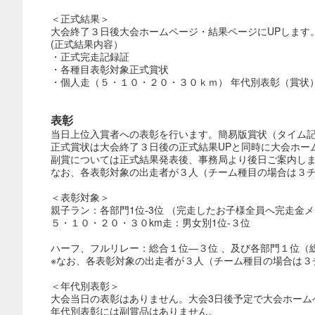
＜正式結果＞
大会終了３日後大会ホームページ・結果ページにUPします
(正式結果内容）
・正式完走記録証
・各種目表彰対象正式賞状
・個人走（５・１０・２０・３０ｋｍ） 年代別表彰（賞状
表彰
当日上位入賞者への表彰を行います。簡易版賞状（タイム
正式賞状は大会終了３日後の正式結果UPと同時に大会ホー
副賞については正式結果発表後、事務局より後日ご案内し
なお、各表彰対象の出走者が３人（チーム種目の場合は３
＜表彰対象＞
親子ラン：各部門1位-3位 （完走したお子様全員へ完走金
５・１０・２０・３０km走：男女別1位-３位
ハーフ、フルリレー：総合１位―３位 、及び各部門１位（
※なお、各表彰対象の出走者が３人（チーム種目の場合は３
＜年代別表彰＞
大会当日の表彰はありません。大会3日後予定で大会ホーム
年代別表彰には副賞品はありません。