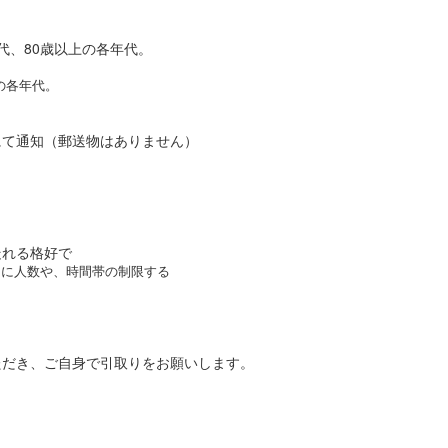
代、80歳以上の各年代。
の各年代。
にて通知（郵送物はありません）
走れる格好で
用に人数や、時間帯の制限する
ただき、ご自身で引取りをお願いします。