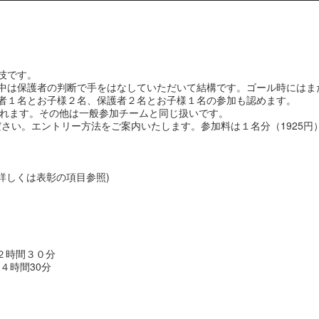
技です。
中は保護者の判断で手をはなしていただいて結構です。ゴール時にはま
者１名とお子様２名、保護者２名とお子様１名の参加も認めます。
外れます。その他は一般参加チームと同じ扱いです。
さい。エントリー方法をご案内いたします。参加料は１名分（1925円
詳しくは表彰の項目参照)
限２時間３０分
限４時間30分