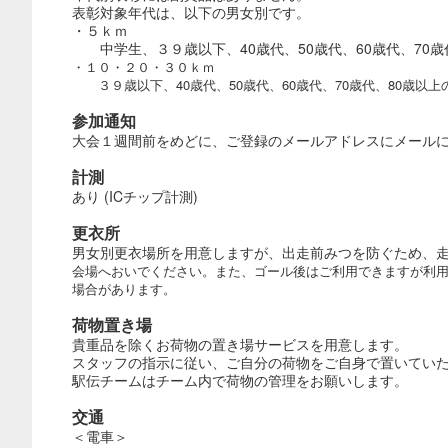
表彰対象年代は、以下の男女別です。
・５ｋｍ
中学生、３９歳以下、40歳代、50歳代、60歳代、70歳
・１０・２０・３０ｋｍ
３９歳以下、40歳代、50歳代、60歳代、70歳代、80歳以上
参加通知
大会１週間前をめどに、ご登録のメールアドレスにメール
計測
あり (ICチップ計測)
更衣所
男女別更衣場所を用意しますが、出走前みつを防ぐため、
会場へおいでください。また、ゴール後はご利用できますが利
場合があります。
荷物置き場
貴重品を除くお荷物の置き場サービスを用意します。
スタッフの指示に従い、ご自分の荷物をご自身で置いてい
駅伝チームはチーム内で荷物の管理をお願いします。
交通
＜電車＞