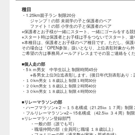
種目
・1.25km親子ラン 制限20分
ジャンプ！の部 未就学の子と保護者のペア
ファイト！の部 小学生の子と保護者のペア
※保護者とお子様が一緒にスタート、一緒にゴールをする競
※スタート時は保護者とお子様は手をつないでスタート、途
※本種目は、保護者とお子様のペア種目です。ただし、保護
その場合は「OPEN参加」扱いとなり、上位表彰対象から
ご希望の方は事務局メールアドレスまでその旨ご連絡をくだ
■個人走の部
・5ｋｍ男女 中学生以上 制限時間45分
※各男女上位3位迄表彰します。(後日年代別表彰あり：
・１０km男女 １８歳以上 制限１時間30分
・２０km男女 １８歳以上 制限２時間40分
・３０km男女 １８歳以上 制限４時間00分
■リレーマラソンの部
・ハーフマラソン※２～１５名構成（21.25㎞ １７周）制
・フルリレーマラソン※2～15名構成 （42.5㎞ ３４周）制
※リレーマラソン登録部門
・一般の部（誰でも可）
・職場仲間の部（全員同じ職場 １８歳以上）
・ファミリーの部（過半数が家族・親戚血縁）