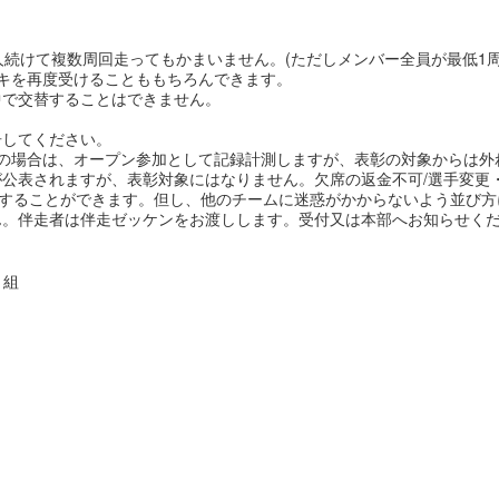
人続けて複数周回走ってもかまいません。(ただしメンバー全員が最低1周
キを再度受けることももちろんできます。
中で交替することはできません。
告してください。
の場合は、オープン参加として記録計測しますが、表彰の対象からは外
公表されますが、表彰対象にはなりません。欠席の返金不可/選手変更
走することができます。但し、他のチームに迷惑がかからないよう並び
。伴走者は伴走ゼッケンをお渡しします。受付又は本部へお知らせく
1組