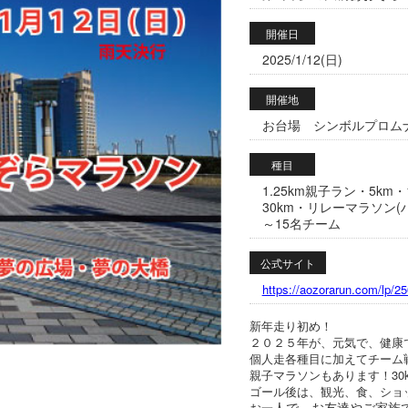
開催日
2025/1/12(日)
開催地
お台場 シンボルプロムナー
種目
1.25km親子ラン・5km
30km・リレーマラソン(
～15名チーム
公式サイト
https://aozorarun.com/lp/2
新年走り初め！
２０２５年が、元気で、健康
個人走各種目に加えてチーム
親子マラソンもあります！30
ゴール後は、観光、食、ショ
人で、お友達やご家族
お一