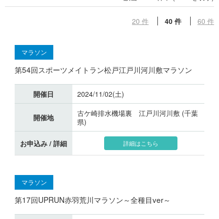
20 件
40 件
60 件
マラソン
第54回スポーツメイトラン松戸江戸川河川敷マラソン
開催日
2024/11/02(土)
古ケ崎排水機場裏 江戸川河川敷 (千葉
開催地
県)
お申込み / 詳細
詳細はこちら
マラソン
第17回UPRUN赤羽荒川マラソン～全種目ver～