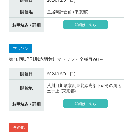
開催地
皇居時計台前 (東京都)
お申込み / 詳細
詳細はこちら
マラソン
第18回UPRUN赤羽荒川マラソン～全種目ver～
開催日
2024/12/01(日)
荒川河川敷京浜東北線高架下orその周辺
開催地
土手上 (東京都)
お申込み / 詳細
詳細はこちら
その他