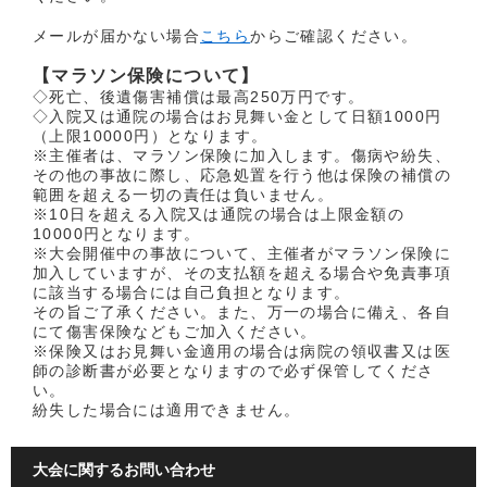
メールが届かない場合
こちら
からご確認ください。
【マラソン保険について】
◇死亡、後遺傷害補償は最高250万円です。
◇入院又は通院の場合はお見舞い金として日額1000円
（上限10000円）となります。
※主催者は、マラソン保険に加入します。傷病や紛失、
その他の事故に際し、応急処置を行う他は保険の補償の
範囲を超える一切の責任は負いません。
※10日を超える入院又は通院の場合は上限金額の
10000円となります。
※大会開催中の事故について、主催者がマラソン保険に
加入していますが、その支払額を超える場合や免責事項
に該当する場合には自己負担となります。
その旨ご了承ください。また、万一の場合に備え、各自
にて傷害保険などもご加入ください。
※保険又はお見舞い金適用の場合は病院の領収書又は医
師の診断書が必要となりますので必ず保管してくださ
い。
紛失した場合には適用できません。
大会に関するお問い合わせ