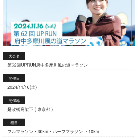
大会名
第62回UPRUN府中多摩川風の道マラソン
開催日
2024/11/16(土)
開催地
是政橋高架下 ( 東京都 )
種目
フルマラソン・30km・ハーフマラソン ・10km