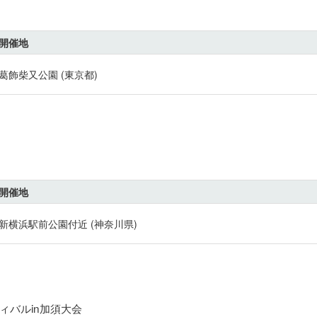
開催地
葛飾柴又公園 (東京都)
開催地
新横浜駅前公園付近 (神奈川県)
ィバルin加須大会