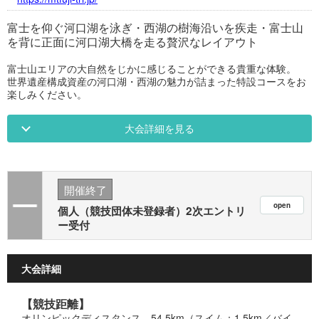
富士を仰ぐ河口湖を泳ぎ・西湖の樹海沿いを疾走・富士山
を背に正面に河口湖大橋を走る贅沢なレイアウト
富士山エリアの大自然をじかに感じることができる貴重な体験。
世界遺産構成資産の河口湖・西湖の魅力が詰まった特設コースをお
楽しみください。
大会詳細を見る
開催終了
個人（競技団体未登録者）2次エントリ
ー受付
大会詳細
【競技距離】
オリンピックディスタンス 54.5km（スイム：1.5km／バイ