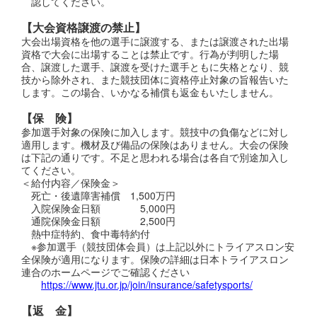
認してください。
【大会資格譲渡の禁止】
大会出場資格を他の選手に譲渡する、または譲渡された出場
資格で大会に出場することは禁止です。行為が判明した場
合、譲渡した選手、譲渡を受けた選手ともに失格となり、競
技から除外され、また競技団体に資格停止対象の旨報告いた
します。この場合、いかなる補償も返金もいたしません。
【保 険】
参加選手対象の保険に加入します。競技中の負傷などに対し
適用します。機材及び備品の保険はありません。大会の保険
は下記の通りです。不足と思われる場合は各自で別途加入し
てください。
＜給付内容／保険金＞
死亡・後遺障害補償 1,500万円
入院保険金日額 5,000円
通院保険金日額 2,500円
熱中症特約、食中毒特約付
※参加選手（競技団体会員）は上記以外にトライアスロン安
全保険が適用になります。保険の詳細は日本トライアスロン
連合のホームページでご確認ください
https://www.jtu.or.jp/join/insurance/safetysports/
【返 金】