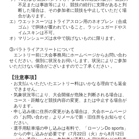
不足または事故等により、競技の続行に支障があると判
断した場合は、その参加者に競技を中止していただく場
合があります。
エ）ウエットスーツはトライアスロン用のネオプレン（合成
ゴム）で胴体が覆われていること。ラッシュガードやス
イムスキンは不可。
オ）マリンシューズは水中で脱げないものに限ります。
③パラトライアスリートについて
エントリー前に大会事務局にホームページからお問い合わ
せください。個別に状況をお伺いします。状況によりご参加
いただけない場合がございますのでご了承ください 。
【注意事項】
・お支払いいただいたエントリー料はいかなる理由でも返金
できません。
・気象状況等により、大会開催が危険と判断される場合は、
コース・距離など競技内容の変更、または中止する場合が
あります。
・申し込み後に住所の変更がある場合は、大会ホームページ
の「お問い合わせ」よりメールで新・旧住所をお知らせく
ださい。
・選手用駐車場の申し込みは有料で、「ローソンDo sports」
からの申し込みが必要です（7月22日（火）から8月12日
（火）
予定）。なお、参加者が手配した宿泊所などの駐車