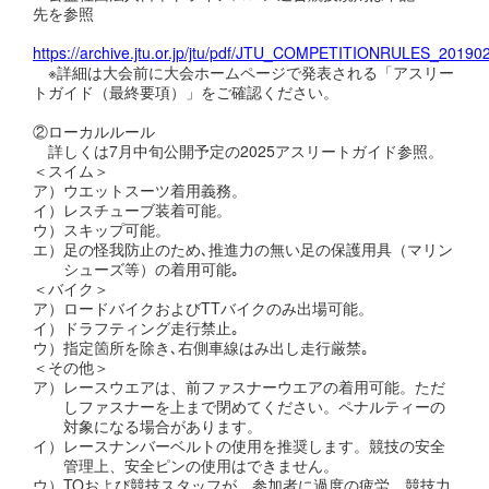
先を参照
https://archive.jtu.or.jp/jtu/pdf/JTU_COMPETITIONRULES_20190
※詳細は大会前に大会ホームページで発表される「アスリー
トガイド（最終要項）」をご確認ください。
②ローカルルール
詳しくは7月中旬公開予定の2025アスリートガイド参照。
＜スイム＞
ア）ウエットスーツ着用義務。
イ）レスチューブ装着可能。
ウ）スキップ可能。
エ）足の怪我防止のため､推進力の無い足の保護用具（マリン
シューズ等）の着用可能｡
＜バイク＞
ア）ロードバイクおよびTTバイクのみ出場可能。
イ）ドラフティング走行禁止｡
ウ）指定箇所を除き､右側車線はみ出し走行厳禁｡
＜その他＞
ア）レースウエアは、前ファスナーウエアの着用可能。ただ
しファスナーを上まで閉めてください。ペナルティーの
対象になる場合があります。
イ）レースナンバーベルトの使用を推奨します。競技の安全
管理上、安全ピンの使用はできません。
ウ）TOおよび競技スタッフが、参加者に過度の疲労、競技力