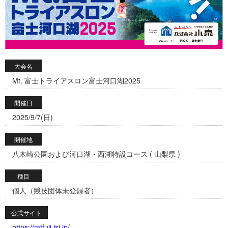
大会名
Mt. 富士トライアスロン富士河口湖2025
開催日
2025/9/7(日)
開催地
八木崎公園および河口湖・西湖特設コース ( 山梨県 )
種目
個人（競技団体未登録者）
公式サイト
https://mtfuji-tri.jp/