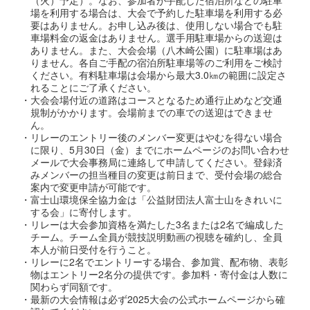
場を利用する場合は、大会で予約した駐車場を利用する必
要はありません。お申し込み後は、使用しない場合でも駐
車場料金の返金はありません。選手用駐車場からの送迎は
ありません。また、大会会場（八木崎公園）に駐車場はあ
りません。各自ご手配の宿泊所駐車場等のご利用をご検討
ください。有料駐車場は会場から最大3.0㎞の範囲に設定さ
れることにご了承ください。
・大会会場付近の道路はコースとなるため通行止めなど交通
規制がかかります。会場前までの車での送迎はできませ
ん。
・リレーのエントリー後のメンバー変更はやむを得ない場合
に限り、5月30日（金）までにホームページのお問い合わせ
メールで大会事務局に連絡して申請してください。登録済
みメンバーの担当種目の変更は前日まで、受付会場の総合
案内で変更申請が可能です。
・富士山環境保全協力金は「公益財団法人富士山をきれいに
する会」に寄付します。
・リレーは大会参加資格を満たした3名または2名で編成した
チーム。チーム全員が競技説明動画の視聴を確約し、全員
本人が前日受付を行うこと。
・リレーに2名でエントリーする場合、参加賞、配布物、表彰
物はエントリー2名分の提供です。参加料・寄付金は人数に
関わらず同額です。
・最新の大会情報は必ず2025大会の公式ホームページから確