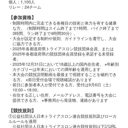
個人：1,100人
リレー：24チーム
【参加資格】
・制限時間内に完走できる各種目の技術と体力を有する健康
な方。（制限時間はスイム終了まで1時間、バイク終了まで
3時間、ラン終了まで4時間30分）。
・大会が設定する制約や規則、ガイドラインを遵守し、大会
に協力できる方。
・2025年各都道府県トライアスロン競技団体会員、または
2025年各都道府県の競技団体会員登録を承諾する未登録
者。
・2025年12月31日において18歳以上の国内在住者。 ※年齢別
カテゴリーは年末においての満年齢を適用します
・本大会の競技説明動画を最後まで視聴することを確約でき
る方。 ※前日受付会場で視聴確認があります
・前日に参加者本人が受付できる方。受付は9月6日（土）
10:00～18:00。
・
在住する正しい住所、メールアドレス、電話番号を大会に
提供できる方。 ※事務局から発送物、連絡があります
【競技規則】
①公益社団法人日本トライアスロン連合競技規則及びローカ
ルルールを適用
公益社団法人日本トライアスロン連合競技規則は下記URL