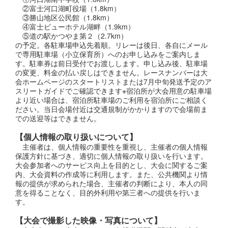
②富士河口湖町役場（1.8km）
③勝山地区公民館（1.8km）
④富士ビューホテル湖畔（1.9km）
⑤道の駅かつやま第２（2.7km）
の予定。各駐車場申込先着順。リレーは後日、各自にメール
で専用駐車場（小立保育所）へのお申し込みをご案内しま
す。駐車券は前日受付でお渡しします。申し込み後、駐車場
の変更、料金の払い戻しはできません。レースナンバーは大
会ホームページのスタートリストまたは7月中旬発送予定のア
スリートガイドでご確認できます※宿泊所が大会用意の駐車場
より近い場合は、宿泊所駐車場のご利用を宿泊所にご相談く
ださい。当日会場付近は交通規制がかかりますので会場前ま
での送迎等はできません。
【個人情報の取り扱いについて】
主催者は、個人情報の重要性を重視し、主催者の個人情報
保護方針に基づき、適切に個人情報の取り扱いを行います。
大会参加者へのサービス向上を目的とし、大会に関するご案
内、大会資料の作成等に利用します。また、公共機関より情
報の提供が求められた場合、主催者の判断により、本人の同
意を得ることなく、目的外利用や第三者への提供を行いま
す。
【大会で撮影した映像・写真について】