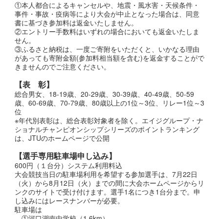
①本人都合によるキャンセルや、地震・風水害・天候条件・
事件・事故・疫病等により大会が中止となった場合は、同意
書に基づき参加料は返金いたしません。
②エントリー手数料はいずれの場合においても返金いたしま
せん。
③ふるさと納税は、一度ご寄附をいただくと、いかなる理由
があっても寄附金額(参加料相当額を含む)を返金することがで
きませんのでご注意ください。
【表 彰】
総合男女、18-19歳、20-29歳、30-39歳、40-49歳、50-59
歳、60-69歳、70-79歳、80歳以上の1位～3位、リレー1位～3
位
※年代別表彰は、総合表彰対象者を除く。エイジグループ・ナ
ショナルチャンピオンシップシリーズのポイントランキング
は、JTUのホームページで公開
【選手専用駐車場申し込み】
600円（１台分）システム利用料込
大会競技当日の駐車場利用を希望する参加選手は、7月22日
（火）から8月12日（火）までの間に大会ホームページからリ
ンクのサイトで受け付けます。選手1名につき1台分まで。申
し込みにはレースナンバーが必要。
駐車場は
①河口湖南中学校（1.6km）