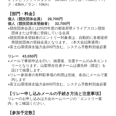
ク：43km／ラン：10km）
【部門・料金】
個人（競技団体会員） 28,700円
個人（競技団体未登録者） 32,700円
※競技団体会員とは2025年度の都道府県トライアスロン競技
団体または学連に登録している会員
※競技団体未登録者のエントリー対象者は、自動的に各都道府
県競技団体の登録会員となります。（本大会以降適用）
※富士山環境保全協力金200円含む。システム手数料別途必要
リレー 43,050円
※メールで事前申込を行い、抽選後、当選チームのみ本エント
リーとなります。山梨県在住者チームは優先枠（限定）を
設けて抽選します。
※リレー参加者の有料駐車場の利用は別途、各自にメールで案
内します
※富士山環境保全協力金600円含む。システム手数料別途必要
【リレー申し込みメールの手続き方法と注意事項】
リレーのお申し込みは大会ホームページの「エントリー案
内」をご確認ください。
【参加予定数】