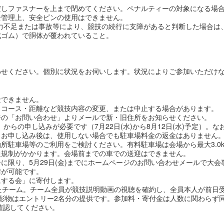
だしファスナーを上まで閉めてください。ペナルティーの対象になる場
全管理上、安全ピンの使用はできません。
力不足または事故等により、競技の続行に支障があると判断した場合は
成ゴム）で胴体が覆われていること。
せください。個別に状況をお伺いします。状況によりご参加いただけな
金できません。
、コース・距離など競技内容の変更、または中止する場合があります。
ジの「お問い合わせ」よりメールで新・旧住所をお知らせください。
」からの申し込みが必要です（7月22日(水)から8月12日
(水)
予定）。な
。お申し込み後は、使用しない場合でも駐車場料金の返金はありません
所駐車場等のご利用をご検討ください。有料駐車場は会場から最大3.0
通規制がかかります。会場前までの車での送迎はできません。
に限り、5月29日(金)までにホームページのお問い合わせメールで大
請が可能です。
にする会」に寄付します。
たチーム。チーム全員が競技説明動画の視聴を確約し、全員本人が前日
彰物はエントリー2名分の提供です。参加料・寄付金は人数に関わらず
確認してください。