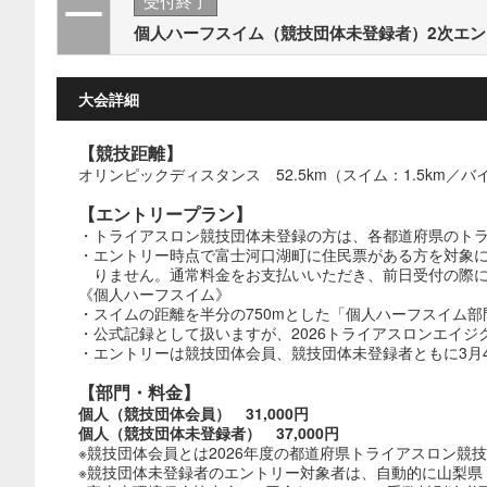
個人ハーフスイム（競技団体未登録者）2次エ
大会詳細
【競技距離】
オリンピックディスタンス 52.5km（スイム：1.5km／バイ
【エントリープラン】
・トライアスロン競技団体未登録の方は、各都道府県のトラ
・エントリー時点で富士河口湖町に住民票がある方を対象に
りません。通常料金をお支払いいただき、前日受付の際
《個人ハーフスイム》
・スイムの距離を半分の750mとした「個人ハーフスイム部
・公式記録として扱いますが、2026トライアスロンエイ
・エントリーは競技団体会員、競技団体未登録者ともに3月4日
【部門・料金】
個人（競技団体会員） 31,000円
個人（競技団体未登録者） 37,000円
※競技団体会員とは2026年度の都道府県トライアスロン競
※競技団体未登録者のエントリー対象者は、自動的に山梨県