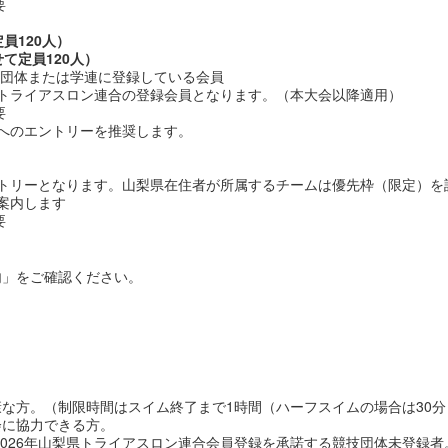
要
員120人）
て定員120人）
技団体または学連に登録している会員
トライアスロン連合の登録会員となります。（本大会以降適用）
要
へのエントリーを推奨します。
トリーとなります。山梨県在住者が所属するチームは優先枠（限定）を
案内します
要
内」をご確認ください。
な方。（制限時間はスイム終了まで1時間（ハーフスイムの場合は30分
会に協力できる方。
2026年山梨県トライアスロン連合会員登録を承諾する競技団体未登録者