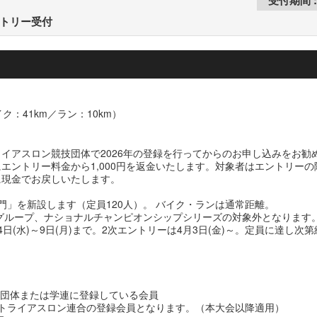
ントリー受付
ク：41km／ラン：10km）
イアスロン競技団体で2026年の登録を行ってからのお申し込みをお勧
エントリー料金から1,000円を返金いたします。対象者はエントリー
に現金でお戻しいたします。
門」を新設します（定員120人）。 バイク・ランは通常距離。
ジグループ、ナショナルチャンピオンシップシリーズの対象外となります
(水)～9日(月)まで。2次エントリーは4月3日(金)～。定員に達し次第
技団体または学連に登録している会員
トライアスロン連合の登録会員となります。（本大会以降適用）