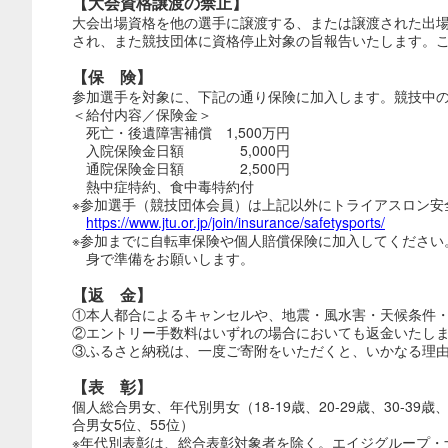
【大会資格譲渡の禁止】
大会出場資格を他の選手に譲渡する、または譲渡された出
され、また競技団体に資格停止対象の旨報告いたします。
【保 険】
参加選手を対象に、下記の通り保険に加入します。競技中
＜給付内容／保険金＞
死亡・後遺障害補償 1,500万円
入院保険金日額 5,000円
通院保険金日額 2,500円
熱中症特約、食中毒特約付
※参加選手（競技団体会員）は上記以外にトライアスロン安
https://www.jtu.or.jp/join/insurance/safetysports/
※参加までに自転車保険や個人賠償保険に加入してくださ
身で準備をお願いします。
【返 金】
①本人都合によるキャンセルや、地震・風水害・天候条件
②エントリー手数料はいずれの場合においても返金いたし
③ふるさと納税は、一度ご寄附をいただくと、いかなる理由
【表 彰】
個人総合男女、年代別男女（18-19歳、20-29歳、30-39歳
合男女5位、55位）
※年代別表彰は、総合表彰対象者を除く。エイジグループ