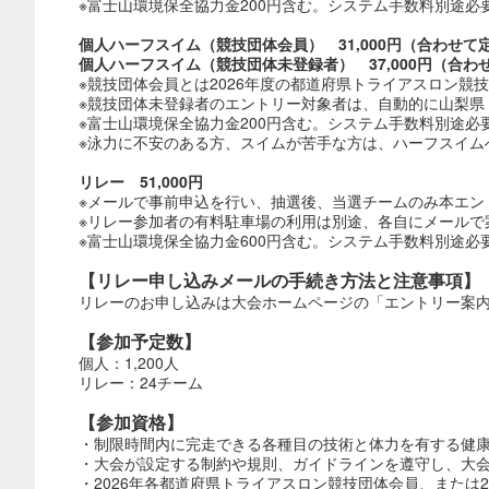
※富士山環境保全協力金200円含む。システム手数料別途必
個人ハーフスイム（競技団体会員） 31,000円（合わせて定
個人ハーフスイム（競技団体未登録者） 37,000円（合わせ
※競技団体会員とは2026年度の都道府県トライアスロン競
※競技団体未登録者のエントリー対象者は、自動的に山梨県
※富士山環境保全協力金200円含む。システム手数料別途必
※泳力に不安のある方、スイムが苦手な方は、ハーフスイム
リレー 51,000円
※メールで事前申込を行い、抽選後、当選チームのみ本エン
※リレー参加者の有料駐車場の利用は別途、各自にメールで
※富士山環境保全協力金600円含む。システム手数料別途必
【リレー申し込みメールの手続き方法と注意事項】
リレーのお申し込みは大会ホームページの「エントリー案
【参加予定数】
個人：1,200人
リレー：24チーム
【参加資格】
・制限時間内に完走できる各種目の技術と体力を有する健康
・大会が設定する制約や規則、ガイドラインを遵守し、大
・2026年各都道府県トライアスロン競技団体会員、または