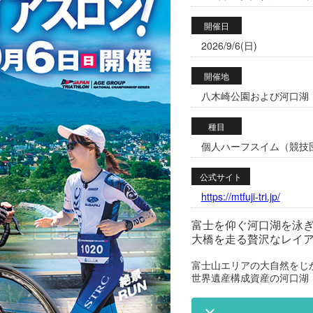
開催日
2026/9/6(日)
開催地
八木崎公園および河口湖・西
種目
個人ハーフスイム（競技
公式サイト
https://mtfuji-tri.jp/
富士を仰ぐ河口湖を泳
大橋を走る贅沢なレイ
富士山エリアの大自然をじ
世界遺産構成資産の河口湖