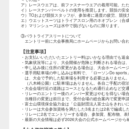
ア）レースウエアは、前ファスナーウエアの着用可能。た
イ）レースナンバーベルトの使用を推奨します。競技の安
ウ）TOおよび競技スタッフが、参加者に過度の疲労、競技
エ）ウエットスーツはトライアスロン用のネオプレン（合
オ）マリンシューズは水中で脱げないものに限ります。
③パラトライアスリートについて
エントリー前に大会事務局にホームページからお問い合わ
【注意事項】
・お支払いいただいたエントリー料はいかなる理由でも返
・気象状況等により、大会開催が危険と判断される場合は
・申し込み後に住所の変更がある場合は、大会ホームペー
・選手用駐車場の申し込みは有料で、「ローソンDo sports
は、大会で予約した駐車場を利用する必要はありません
（八木崎公園）に駐車場はありません。各自ご手配の宿泊
・大会会場付近の道路はコースとなるため通行止めなど交
・リレーのエントリー後のメンバー変更はやむを得ない場合
当種目の変更は前日まで、受付会場の総合案内で変更申
・富士山環境保全協力金は「公益財団法人富士山をきれい
・リレーは大会参加資格を満たした3名または2名で編成し
・リレーに2名でエントリーする場合、参加賞、配布物、表
・最新の大会情報は必ず2026大会の公式ホームページから