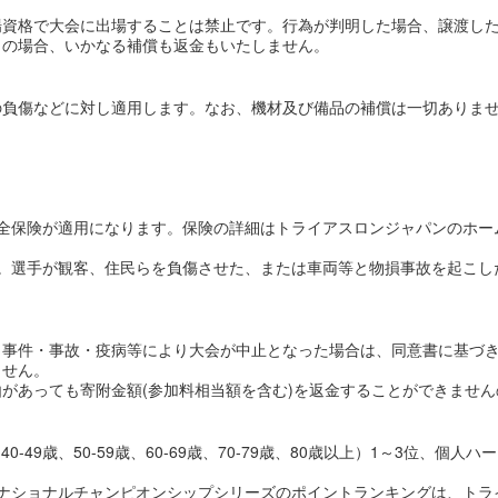
場資格で大会に出場することは禁止です。行為が判明した場合、譲渡し
この場合、いかなる補償も返金もいたしません。
の負傷などに対し適用します。なお、機材及び備品の補償は一切ありま
全保険が適用になります。保険の詳細はトライアスロンジャパンのホー
い。選手が観客、住民らを負傷させた、または車両等と物損事故を起こし
・事件・事故・疫病等により大会が中止となった場合は、同意書に基づ
ません。
があっても寄附金額(参加料相当額を含む)を返金することができませ
、40-49歳、50-59歳、60-69歳、70-79歳、80歳以上）1～3位、
・ナショナルチャンピオンシップシリーズのポイントランキングは、トラ