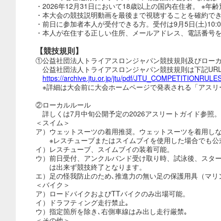
・2026年12月31日において18歳以上の国内在住者。 
・本大会の競技説明動画を最後まで視聴することを確約でき
・前日に参加者本人が受付できる方。受付は9月5日(土)10:00
・
本人が在住する正しい住所、メールアドレス、電話番号を
【競技規則】
①公益社団法人トライアスロンジャパン競技規則及びロー
公益社団法人トライアスロンジャパン競技規則は下記UR
https://archive.jtu.or.jp/jtu/pdf/JTU_COMPETITIONRUL
※詳細は大会前に大会ホームページで発表される「アスリ
②ローカルルール
詳しくは7月中旬公開予定の2026アスリートガイド参照。
＜スイム＞
ア）ウェットスーツの着用推奨。ウェットスーツを着用し
※レスチューブまたはスイムブイを使用した場合でも公
イ）レスチューブ、スイムブイの装着可能。
ウ）前日受付、アンクルバンド受け取り時、試泳後、スタ
は出来ず競技終了となります。
エ）足の怪我防止のため､推進力の無い足の保護用具（マリ
＜バイク＞
ア）ロードバイクおよびTTバイクのみ出場可能。
イ）ドラフティング走行禁止｡
ウ）指定箇所を除き､右側車線はみ出し走行厳禁｡
＜その他＞