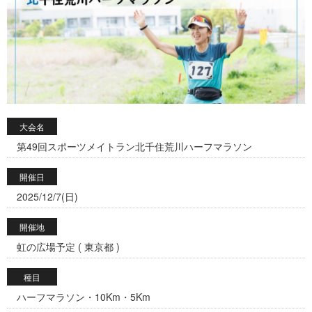
大会名
第49回スポーツメイトラン北千住荒川ハーフマラソン
開催日
2025/12/7(日)
開催地
虹の広場予定 ( 東京都 )
種目
ハーフマラソン・10Km・5Km