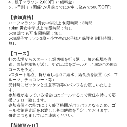
4．親子マラソン 2,000円（1組料金）
5．※早割り（開催1か月前までにお申し込みで500円OFF）
【参加資格】
ハーフマラソン 男女中学以上 制限時間：3時間
10km 男女中学以上 制限時間：無し
5km 誰でも可 制限時間：無し
5km親子マラソン3歳～小学生のお子様と保護者 制限時間：
無し
【コース】
虹の広場からスタートし堀切橋を折り返し、虹の広場を直
進。西新井橋折り返し、虹の広場をゴールとし1周5kmの周回
コースを予定。
○スタート地点、折り返し地点に給水、給食所を設置（水、フ
ルーツ、チョコレート等）
受付時にゼッケンと注意事項等のパンフをお渡しいたしま
す。
参加者が走っている場合にはゴールするまで責任を持って応
援フォロー致します。
参加者個々の能力により終了時間がバラバラとなるため、ゴ
ール次第完走証をお渡しし各自解散を予定しております。
併走につきましてはご連絡ください。
【荷物預かり】