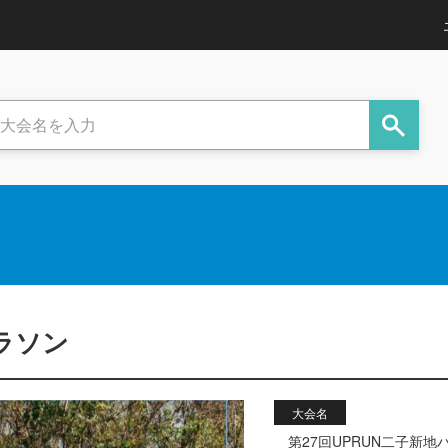
ラソン
大会名
第27回UPRUN二子新