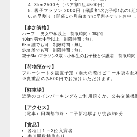
4. 3km2500円（ペア割1組4500円）
保護者1名お子様1名の
5. 親子マラソン 2000円（
1
早割チケット
6.※早割り（開催1か月前までに
お申し
【参加資格】
ハーフ 男女中学以上 制限時間：3時間
10km 男女中学以上 制限時間：無し
5km 誰でも可 制限時間：無し
3km 誰でも可 制限時間：無し
親子3kmマラソン3歳～小学生のお子様と保護者 制限時間
【荷物預かり】
ブルーシートを設置予定（雨天の際はビニール袋を配
※貴重品のみ500円でお預けいただけます。
【駐車場】
近隣のコインパーキングをご利用頂くか、公共交通機
【アクセス】
（電車）田園都市線・二子新地駅より徒歩約8分
【賞品】
各種目１～3位入賞者
参加回数特典あり