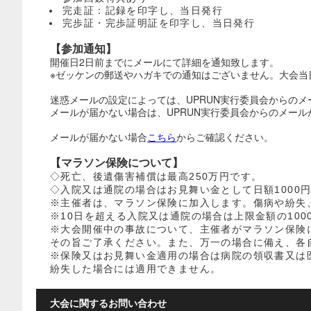
完走証：記録を印字し、当日発行
完歩証・完歩証明証を印字し、当日発行
【参加通知】
開催日2日前までにメールにて詳細を通知致します。
※ゼッケンの郵送やハガキでの通知はございません。大会当
迷惑メールの設定によっては、UPRUN実行委員会からの
メールが届かない場合は、UPRUN実行委員会からのメールが受
メールが届かない場合
こちら
からご確認ください。
【
マラソン保険について】
◇死亡、後遺傷害補償は最高250万円です。
◇入院又は通院の場合はお見舞い金として日額1000円
※主催者は、マラソン保険に加入します。傷病や紛失
※10日を超える入院又は通院の場合は上限金額の100
※大会開催中の事故について、主催者がマラソン保険
その旨ご了承ください。また、万一の場合に備え、各
※保険又はお見舞い金適用の場合は病院の領収書又は
紛失した場合には適用できません。
大会に関するお問い合わせ