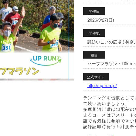
開催日
2026/9/27(日)
開催地
諏訪いこいの広場 ( 神奈川
種目
ハーフマラソン・10km・5
公式サイト
http://up-run.jp/
ランニングを習慣として
て競いあいましょう。
多摩川河川敷は勾配差の
走るコースはアスリート
誰でも気軽に参加でき少
記録証即時発行！計測チ