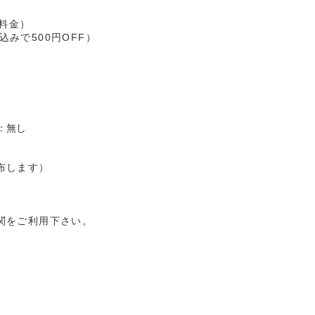
組料金）
込みで500円OFF）
：無し
布します）
関をご利用下さい。