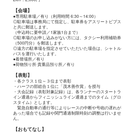
【会場】
●専用駐車場／有り（利用時間 6:30～14:00）
◎駐車場は事務局にて指定し、駐車券をアスリートビブス
と共に郵送します。
（申込時に要申請／1家族1台まで）
◎駐車場のお申し込みがない方には、タクシー利用補助券
（500円分）を郵送します。
◎遠方の駐車場を指定させていただいた場合は、シャトル
バスを運行いたします。
●着替場所／有り
●荷物預り所·貴重品預り所／有り
【表彰】
・各クラス１位～３位まで表彰
・ハーフの部総合１位に「茂木善作賞」を授与
・
大会記録（表彰対象記録）は、各ランナーのスタートラ
イン通過からフィニッシュライン通過までのタイム（グロ
スタイム）とします。
緊急自動車の通行等によりレースの中断や号砲の遅れが
あった場合でも記録や関門通過制限時刻の調整は行いませ
ん。
【おもてなし】