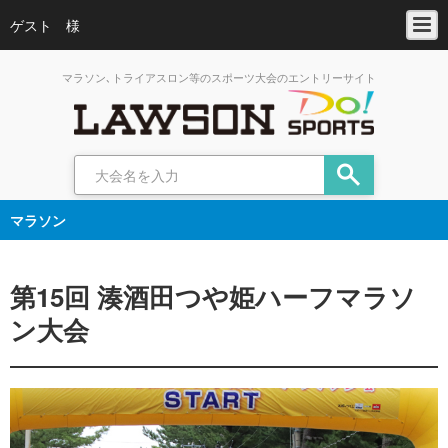
ゲスト 様
マラソン､トライアスロン等のスポーツ大会のエントリーサイト
マラソン
第15回 湊酒田つや姫ハーフマラソ
ン大会