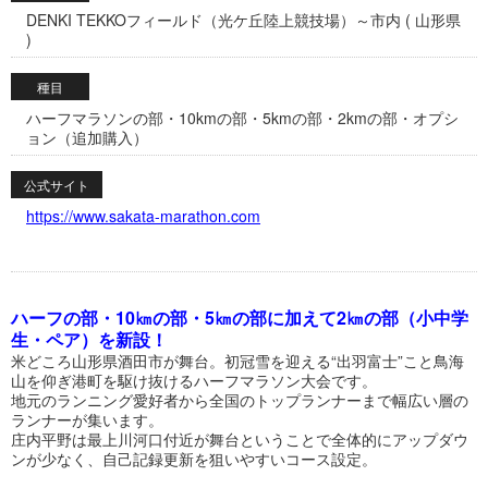
DENKI TEKKOフィールド（光ケ丘陸上競技場）～市内 ( 山形県
)
種目
ハーフマラソンの部・10kmの部・5kmの部・2kmの部・オプシ
ョン（追加購入）
公式サイト
https://www.sakata-marathon.com
ハーフの部・10㎞の部・5㎞の部に加えて2㎞の部（小中学
生・ペア）を新設！
米どころ山形県酒田市が舞台。初冠雪を迎える“出羽富士”こと鳥海
山を仰ぎ港町を駆け抜けるハーフマラソン大会です。
地元のランニング愛好者から全国のトップランナーまで幅広い層の
ランナーが集います。
庄内平野は最上川河口付近が舞台ということで全体的にアップダウ
ンが少なく、自己記録更新を狙いやすいコース設定。