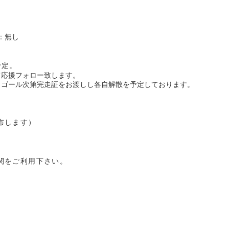
：無し
予定。
て応援フォロー致します。
、ゴール次第完走証をお渡しし各自解散を予定しております。
布します）
関をご利用下さい。