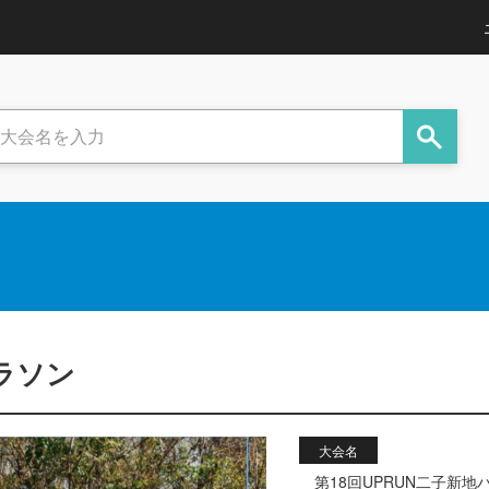
ラソン
大会名
第18回UPRUN二子新