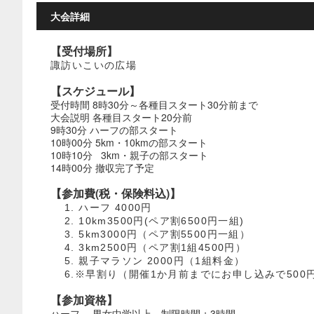
大会詳細
【受付場所】
諏訪いこいの広場
【スケジュール】
受付時間 8時30分～各種目スタート30分前まで
大会説明 各種目スタート20分前
9時30分 ハーフの部スタート
10時00分 5km・10kmの部スタート
10時10分 3km・親子の部スタート
14時00分 撤収完了予定
【参加費(税・保険料込)】
1. ハーフ 4000円
2. 10km3500円(ペア割6500円一組)
3. 5km3000円（ペア割5500円一組）
4. 3km2500円（ペア割1組4500円）
5. 親子マラソン 2000円（1組料金）
6.※早割り（開催1か月前までにお申し込みで500円
【参加資格】
ハーフ 男女中学以上 制限時間：3時間