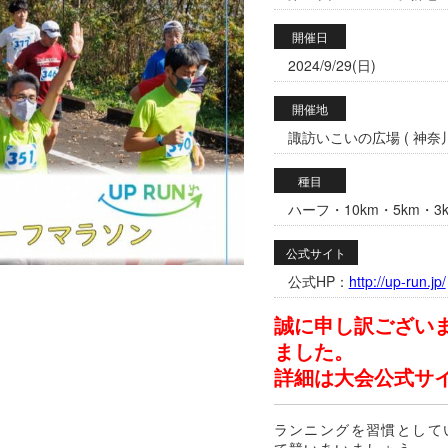
開催日
2024/9/29(日)
開催地
諏訪いこいの広場 ( 神奈川
種目
ハーフ・10km・5km・3
公式サイト
公式HP：
http://up-run.jp/
誠に申し訳ござい
ました。
詳細は大会公式サ
ランニングを習慣として