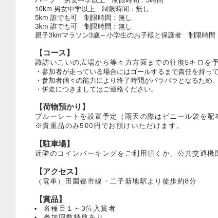
10km 男女中学以上 制限時間：無し
5km 誰でも可 制限時間：無し
3km 誰でも可 制限時間：無し
親子3kmマラソン3歳～小学生のお子様と保護者 制限時間
【コース】
諏訪いこいの広場から等々力方面までの往復5キロを
・参加者が走っている場合にはゴールするまで責任を持っ
・参加者個々の能力により終了時間がバラバラとなるため
・併走につきましてはご連絡ください。
【荷物預かり】
ブルーシートを設置予定（雨天の際はビニール袋を配
※貴重品のみ500円でお預けいただけます。
【駐車場】
近隣のコインパーキングをご利用頂くか、公共交通機
【アクセス】
（電車）田園都市線・二子新地駅より徒歩約8分
【賞品】
各種目１～3位入賞者
参加回数特典あり