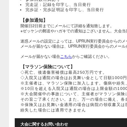
完走証：記録を印字し、当日発行
完歩証・完歩証明証を印字し、当日発行
【参加通知】
開催日2日前までにメールにて詳細を通知致します。
※ゼッケンの郵送やハガキでの通知はございません。大会当
迷惑メールの設定によっては、UPRUN実行委員会からの
メールが届かない場合は、UPRUN実行委員会からのメールが受
メールが届かない場合
こちら
からご確認ください。
【
マラソン保険について】
◇死亡、後遺傷害補償は最高250万円です。
◇入院又は通院の場合はお見舞い金として日額1000円
※主催者は、マラソン保険に加入します。傷病や紛失
※10日を超える入院又は通院の場合は上限金額の100
※大会開催中の事故について、主催者がマラソン保険
その旨ご了承ください。また、万一の場合に備え、各
※保険又はお見舞い金適用の場合は病院の領収書又は
紛失した場合には適用できません
大会に関するお問い合わせ