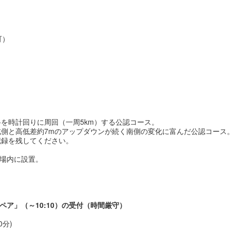
可）
を時計回りに周回（一周5km）する公認コース。
側と高低差約7mのアップダウンが続く南側の変化に富んだ公認コース
記録を残してください。
会場内に設置。
子ペア」（～10:10）の受付（時間厳守）
0分)