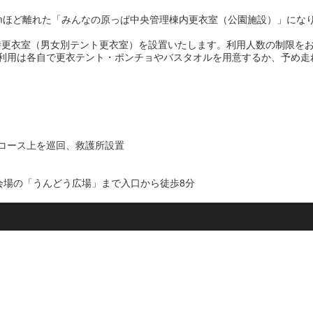
0mほど離れた「みんなの原っぱ中央管理棟内更衣室（公園施設）」にな
時更衣室（男女別テント更衣室）を設置いたします。利用人数の制限を
利用は各自で更衣テント・ポンチョやバスタオルを用意するか、予め走
がコース上を巡回、救護所設置
会場の「うんどう広場」まで入口から徒歩8分
0