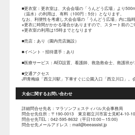
■更衣室：更衣室は、大会会場の「うんどう広場」より50
（温水）の利用は、有料（100円：5分）となります。
なお、利便性を考慮し大会会場の「うんどう広場」内に臨
※更衣に時間がかかる場合がありますので、スタート前のご
※更衣室の利用は15時までとなります
■売店：あり（園内売店施設）
■イベント・招待選手：あり
■医療サービス：AED設置、看護師、救急救命士、救護班
■交通アクセス
JR青梅線「西立川駅」下車すぐに公園入口「西立川口」。
大会に関するお問い合わせ
詳細問合せ先名：マラソンフェスティバル大会事務局
問合せ先住所：〒190-0013 東京都立川市富士見町4-10-1
問合せ先TEL：042-595-8632（平日10:00～15:00)
問合せ先メールアドレス：mail@beeassist.jp