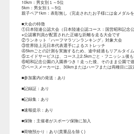
10km：男女別１～5位
5km：男女別１～5位
親子ペア1km：表彰無し（完走されたお子様には金メダル
■大会の特徴
①日本陸連公認大会（日本陸連公認コース：国営昭和記念公園3
※公認審判員が配置された正確な距離を走る大会です
②ランネット「ハーフマラソンランキング」対象大会
③世界陸上元日本代表選手によるストレッチ
④5kmごとの計測を実施するため、途中経過もリアルタイ
⑤エイドサービスは、コース上2.5kmごと・フニッシュ後
⑥昭和記念公園の入園券つき！走った後、そのまま公園で
⑦ペースメーカーは、30kmまたはハーフまたは両種目に
■参加案内の発送：あり
■記録証：あり
■記録集：あり
■速報提示：あり
■保険：主催者が
スポーツ保険
に加入
■荷物預かり：あり(貴重品を除く)