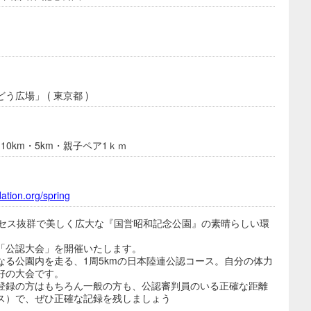
広場」 ( 東京都 )
10km・5km・親子ペア1ｋｍ
ation.org/spring
クセス抜群で美しく広大な『国営昭和記念公園』の素晴らしい環
「公認大会」を開催いたします。
なる公園内を走る、1周5kmの日本陸連公認コース。自分の体力
好の大会です。
登録の方はもちろん一般の方も、公認審判員のいる正確な距離
ス）で、ぜひ正確な記録を残しましょう