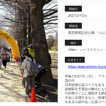
開催日
2027/2/7(日)
開催地
国営昭和記念公園「うんどう
種目
30km・ハーフマラソン・
公式サイト
https://www.shining-found
早春の2月7日（日）、ア
境の中、
日本陸連公認コースを走る
箱根駅伝予選会の舞台にも
や目標タイムに挑戦する絶
大会に出場するなら、陸連
を走る公認大会（公認コー