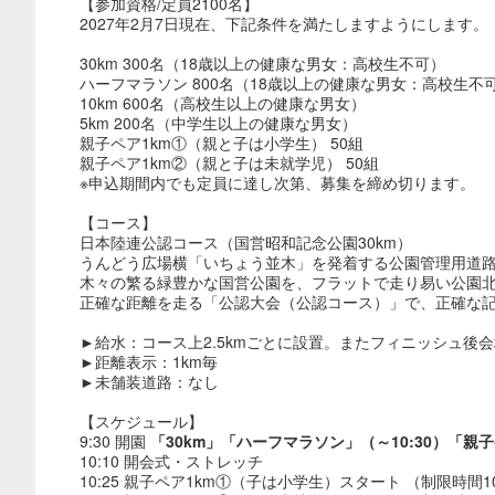
【参加資格/定員2100名】
2027年2月7日現在、下記条件を満たしますようにします。
30km 300名（18歳以上の健康な男女：高校生不可）
ハーフマラソン 800名（18歳以上の健康な男女：高校生不
10km 600名（高校生以上の健康な男女）
5km 200名（中学生以上の健康な男女）
親子ペア1km①（親と子は小学生） 50組
親子ペア1km②（親と子は未就学児） 50組
※申込期間内でも定員に達し次第、募集を締め切ります。
【コース】
日本陸連公認コース（国営昭和記念公園30km）
うんどう広場横「いちょう並木」を発着する公園管理用道路
木々の繁る緑豊かな国営公園を、フラットで走り易い公園北
正確な距離を走る「公認大会（公認コース）」で、正確な
►給水：コース上2.5kmごとに設置。またフィニッシュ後
►距離表示：1km毎
►未舗装道路：なし
【スケジュール】
9:30 開園
「30km」「ハーフマラソン」（～10:30）「親
10:10 開会式・ストレッチ
10:25 親子ペア1km①（子は小学生）スタート （制限時間1