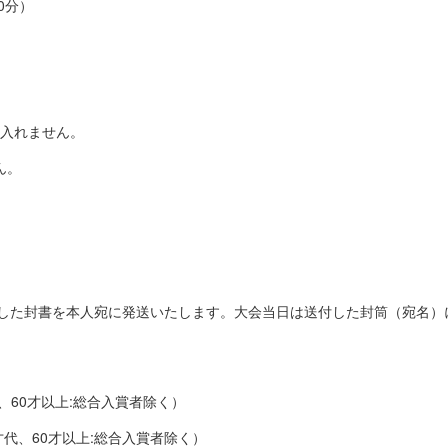
0分）
目に入れません。
ん。
封した封書を本人宛に発送いたします。大会当日は送付した封筒（宛名）
代、60才以上:総合入賞者除く）
才代、60才以上:総合入賞者除く）