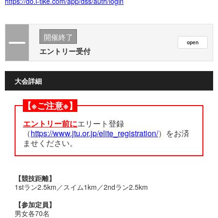
https://do.l-tike.com/app/dss/auth/login
開催終了
エントリー受付
大会詳細
【※ご注意※】
エントリー前に
エリート登録
（
https://www.jtu.or.jp/elite_registration/
）をお済
ませください。
【競技距離】
1stラン2.5km／スイム1km／2ndラン2.5km
【参加定員】
男女各70名