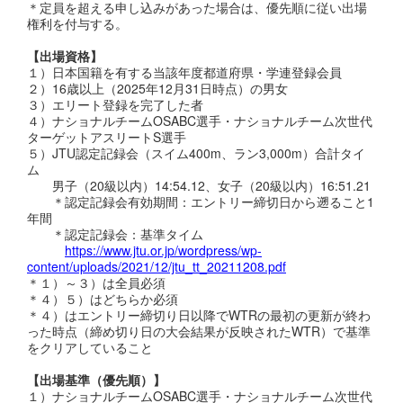
＊定員を超える申し込みがあった場合は、優先順に従い出場
権利を付与する。
【出場資格】
１）日本国籍を有する当該年度都道府県・学連登録会員
２）16歳以上（2025年12月31日時点）の男女
３）エリート登録を完了した者
４）ナショナルチームOSABC選手・ナショナルチーム次世代
ターゲットアスリートS選手
５）JTU認定記録会（スイム400m、ラン3,000m）合計タイ
ム
男子（20級以内）14:54.12、女子（20級以内）16:51.21
＊認定記録会有効期間：エントリー締切日から遡ること1
年間
＊認定記録会：基準タイム
https://www.jtu.or.jp/wordpress/wp-
content/uploads/2021/12/jtu_tt_20211208.pdf
＊１）～３）は全員必須
＊４）５）はどちらか必須
＊４）はエントリー締切り日以降でWTRの最初の更新が終わ
った時点（締め切り日の大会結果が反映されたWTR）で基準
をクリアしていること
【出場基準（優先順）】
１）ナショナルチームOSABC選手・ナショナルチーム次世代