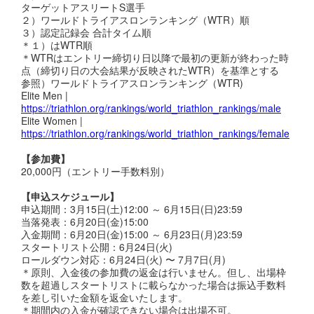
ターゲットアスリートS選手
２）ワールドトライアスロンランキング（WTR）順
３）認定記録会 合計タイム順
＊１）はWTR順
＊WTRはエントリー締切り日以降で最初の更新が終わった時
点（締切り日の大会結果が反映されたWTR）を基準とする
参照）ワールドトライアスロンランキング（WTR)
Elite Men |
https://triathlon.org/rankings/world_triathlon_rankings/male
Elite Women |
https://triathlon.org/rankings/world_triathlon_rankings/female
【参加費】
20,000円（エントリー手数料別）
【申込スケジュール】
申込期間：3月15日(土)12:00 ～ 6月15日(日)23:59
当落発表：6月20日(金)15:00
入金期間：6月20日(金)15:00 ～ 6月23日(月)23:59
スタートリスト公開：6月24日(火)
ロールダウン対応：6月24日(火) 〜 7月7日(月)
＊原則、入金後の参加費の返金は行いません。但し、出場枠
数を超過しスタートリストに載らなかった場合は振込手数料
を差し引いた金額を返金いたします。
＊期間内の入金が確認できない場合は出場不可。