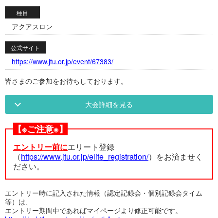
種目
アクアスロン
公式サイト
https://www.jtu.or.jp/event/67383/
皆さまのご参加をお待ちしております。
大会詳細を見る
【※ご注意※】
エントリー前に
エリート登録
（
https://www.jtu.or.jp/elite_registration/
）をお済ませく
ださい。
エントリー時に記入された情報（認定記録会・個別記録会タイム
等）は、
エントリー期間中であればマイページより修正可能です。