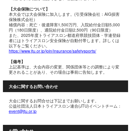
【大会保険について】
本大会では大会保険に加入します。(引受保険会社：AIG損害
保険株式会社）
補償内容：死亡・後遺障害1,500万円、入院給付金日額5,000
円（180日限度）、通院給付金日額2,500円（90日限度）
また、2025年度トライアスロン都道府県競技団体・学連登録
者にはトライアスロン安全保険が自動付帯します。詳しくは
以下をご覧ください。
https://www.jtu.or.jp/join/insurance/safetysports/
【備考】
上記基準は、大会内容の変更、関係団体等との調整により変
更されることがあり、その場合は事前に告知します。
大会に関するお問い合わせ
大会に関するお問合せは下記までお願いします。
公益社団法人日本トライアスロン連合(JTU)イベントチーム：
event@jtu.or.jp
お問い合わせ