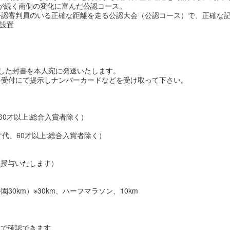
が続く南側の変化に富んだ公認コース。
公認審判員のいる正確な距離を走る公認大会（公認コース）で、正確な
に設置
した封書を本人宛に発送いたします。
を受付にて提示しナンバーカードなどを受け取って下さい。
、60才以上:総合入賞者除く）
才代、60才以上:総合入賞者除く）
を授与いたします）
0km）※30km、ハーフマラソン、10km
ムで確認できます