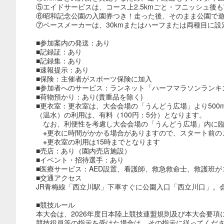
⑤エイドサービスは、コース上2.5kmごと・フニッシュ後
⑥昭和記念公園の入園券つき！走った後、そのまま公園で
⑦ペースメーカーは、30kmまたはハーフまたは両種目に
■参加案内の発送：あり
■記録証：あり
■記録集：あり
■速報提示：あり
■保険：主催者がスポーツ保険に加入
■参加者へのサービス：ランネット「ハーフマラソンランキ
■荷物預かり：あり(貴重品を除く)
■更衣室：更衣室は、大会会場の「うんどう広場」より50
（温水）の利用は、有料（100円：5分）となります。
なお、利便性を考慮し大会会場の「うんどう広場」内に臨
※更衣に時間がかかる場合がありますので、スタート前の
※更衣室の利用は15時までとなります
■売店：あり（園内売店施設）
■イベント・招待選手：あり
■医療サービス：AED設置、看護師、救急救命士、救護班
■交通アクセス
JR青梅線「西立川駅」下車すぐに公園入口「西立川口」。
■競技ルール
本大会は、2026年度日本陸上競技連盟規則及び本大会要項
競技役員等の指示を受けた場合は、その指示に従ってくだ