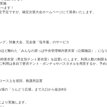
も実施
遊べます！
設定予定ですが、確定次第大会ホームページにて発表いたします。
ング」対象大会、完走後「塩羊羹」のサービス
0mほど離れた「みんなの原っぱ中央管理棟内更衣室（公園施設）」にな
時更衣室（男女別テント更衣室）を設置いたします。利用人数の制限を
ご利用は各自で更衣テント・ポンチョやバスタオルを用意するか、予め
がコース上を巡回、救護所設置
会場の「うんどう広場」まで入口から徒歩8分
により実施します。
さい。