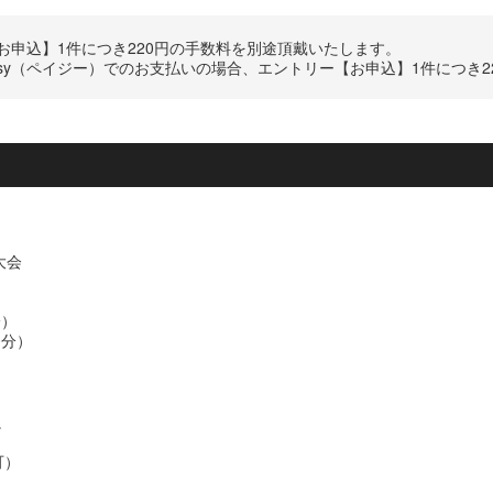
申込】1件につき220円の手数料を別途頂戴いたします。
Easy（ペイジー）でのお支払いの場合、エントリー【お申込】1件につき
大会
分）
0分）
。
可）