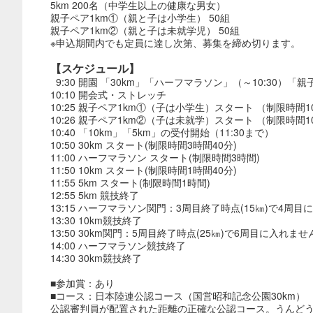
5km 200名（中学生以上の健康な男女）
親子ペア1km①（親と子は小学生） 50組
親子ペア1km②（親と子は未就学児） 50組
※申込期間内でも定員に達し次第、募集を締め切ります。
【スケジュール】
9:30 開園 「30km」「ハーフマラソン」（～10:30）「
10:10 開会式・ストレッチ
10:25 親子ペア1km①（子は小学生）スタート （制限時間1
10:26 親子ペア1km②（子は未就学）スタート （制限時間1
10:40 「10km」「5km」の受付開始（11:30まで）
10:50 30km スタート(制限時間3時間40分)
11:00 ハーフマラソン スタート(制限時間3時間)
11:50 10km スタート(制限時間1時間40分)
11:55 5km スタート(制限時間1時間)
12:55 5km 競技終了
13:15 ハーフマラソン関門：3周目終了時点(15㎞)で4周
13:30 10km競技終了
13:50 30km関門：5周目終了時点(25㎞)で6周目に入れませ
14:00 ハーフマラソン競技終了
14:30 30km競技終了
■参加賞：あり
■コース：日本陸連公認コース（国営昭和記念公園30km）
公認審判員が配置された距離の正確な公認コース。うんどう