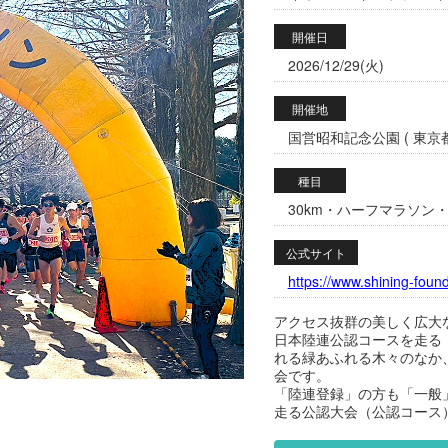
開催日
2026/12/29(火)
開催地
国営昭和記念公園 ( 東京都
種目
30km・ハーフマラソン・
公式サイト
https://www.shining-found
アクセス抜群の美しく広大
日本陸連公認コースを走る
れる緑あふれる木々のなか
会です。
「陸連登録」の方も「一般
走る公認大会（公認コース