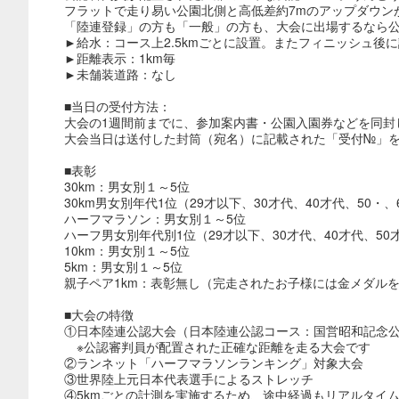
フラットで走り易い公園北側と高低差約7mのアップダウン
「陸連登録」の方も「一般」の方も、大会に出場するなら
►給水：コース上2.5kmごとに設置。またフィニッシュ後
►距離表示：1km毎
►未舗装道路：なし
■当日の受付方法：
大会の1週間前までに、参加案内書・公園入園券などを同封
大会当日は送付した封筒（宛名）に記載された「受付№」
■表彰
30km：男女別１～5位
30km男女別年代1位（29才以下、30才代、40才代、50・
ハーフマラソン：男女別１～5位
ハーフ男女別年代別1位（29才以下、30才代、40才代、50
10km：男女別１～5位
5km：男女別１～5位
親子ペア1km：表彰無し（完走されたお子様には金メダル
■大会の特徴
①日本陸連公認大会（日本陸連公認コース：国営昭和記念公園3
※公認審判員が配置された正確な距離を走る大会です
②ランネット「ハーフマラソンランキング」対象大会
③世界陸上元日本代表選手によるストレッチ
④5kmごとの計測を実施するため、途中経過もリアルタイ