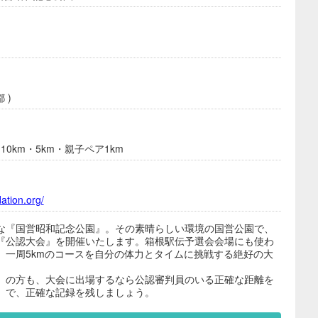
 )
10km・5km・親子ペア1km
ation.org/
な『国営昭和記念公園』。その素晴らしい環境の国営公園で、
『公認大会』を開催いたします。箱根駅伝予選会会場にも使わ
、一周5kmのコースを自分の体力とタイムに挑戦する絶好の大
」の方も、大会に出場するなら公認審判員のいる正確な距離を
）で、正確な記録を残しましょう。