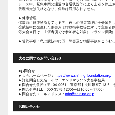
レース中、緊急車両の通過や交通状況等により走者を停止
代理出走は失格となり、保険は適用されません。
►健康管理
①事前に健康診断を受ける等、自己の健康管理に十分留意
②競技中に発生した傷害および物損事故等に対して主催者
③大会当日は、主催者側では参加者を対象にマラソン保険
►誓約事項：私は競技中に万一障害及び物損事故をこうむ
大会に関するお問い合わせ
■お問合せ
►大会ホームページ：
https://www.shining-foundation.org/
►詳細問合せ先名：イヤーエンドマラソン大会事務局
►問合せ先住所：〒104-0061 東京都中央区銀座7-13-6
►問合せ先TEL：050-3578-1235(平日10:00～17:00)
►問合せ先メールアドレス：
info@shining.or.jp
お問い合わせ