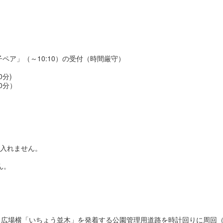
親子ペア」（～10:10）の受付（時間厳守）
0分)
0分）
目に入れません。
ん。
広場横「いちょう並木」を発着する公園管理用道路を時計回りに周回（