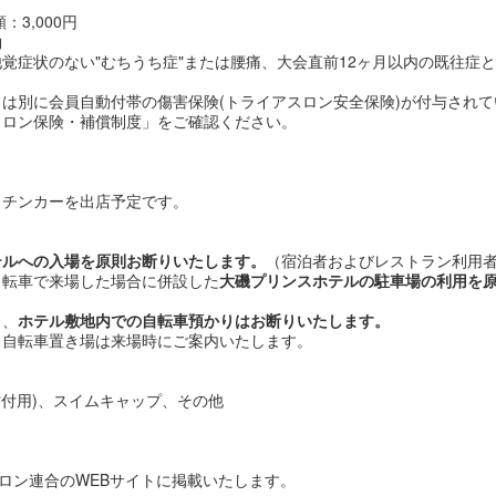
3,000円
約
覚症状のない"むちうち症"または腰痛、大会直前12ヶ月以内の既往症
は別に会員自動付帯の傷害保険(トライアスロン安全保険)が付与されて
スロン保険・補償制度」をご確認ください。
ッチンカーを出店予定です。
テルへの入場を原則お断りいたします。
（宿泊者およびレストラン利用
自転車で来場した場合に併設した
大磯プリンスホテルの駐車場の利用を
も、
ホテル敷地内での自転車預かりはお断りいたします。
。
自転車置き場は来場時にご案内いたします。
貼付用)、スイムキャップ、その他
アスロン連合のWEBサイトに掲載いたします。