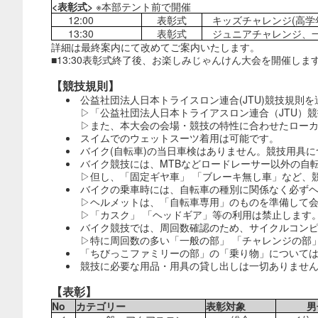
<
表彰式>
※本部テント前で開催
12:00
表彰式
キッズチャレンジ(高学
13:30
表彰式
ジュニアチャレンジ、一
詳細は最終案内にて改めてご案内いたします。
■13:30表彰式終了後、お楽しみじゃんけん大会を開催し
【競技規則】
公益社団法人日本トライスロン連合(JTU)競技規則
▷「公益社団法人日本トライアスロン連合（JTU）競
▷また、本大会の会場・競技の特性に合わせたローカ
スイムでのウェットスーツ着用は可能です。
バイク(自転車)の当日車検はありません。競技用具
バイク競技には、MTBなどロードレーサー以外の自
▷但し、「固定ギヤ車」 「ブレーキ無し車」など、
バイクの乗車時には、自転車の種別に関係なく必ず
▷ヘルメットは、「自転車専用」のものを準備して
▷「カスク」 「ヘッドギア」等の利用は禁止します
バイク競技では、周回数確認のため、サイクルコン
▷特に周回数の多い「一般の部」 「チャレンジの部
「ちびっこファミリーの部」の「乗り物」について
競技に必要な用品・用具の貸し出しは一切ありませ
【表彰】
No
カテゴリー
表彰対象
男