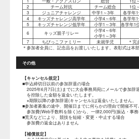
1
一般・アクアスロン
総合
1位
2
チーム対抗
チーム総合
1位
3
ジュニアチャレンジ
中学1～3年
各学年1
4
キッズチャレンジ高学年
小学4～6年
各学年
5
キッズチャレンジ低学年
小学1～3年
各学年1
小学4～6年
6
キッズ親子リレー
小学1～3年
7
ちびっこファミリー
未就学児
＊完
＊参加者全員に、記念品をお渡しいたします。表彰式は本
その他
【キャンセル規定】
■申込締切日以前の参加辞退の場合
2025年6月7日(土)までに大会事務局宛にメールで参加辞
を控除した金額を返金いたします。
※期限以降の参加辞退(キャンセル)は返金いたしません。
■参加者募集の途中、開催日までに何らかの理由で開催不可
参加費(Web手数料を除く)から、一律2,000円(振込・
■荒天などにより、競技を短縮・変更・中止する場合
参加費の返金はありません
【補償規定】