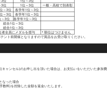
～3位
1位～3位
～3位
1位～3位
一般・高校で別表彰
位～3位
各学年
1位～3位
1位～3位
各学年
1位～3位
位～3位
各学年1位～3位
総合1位～3位
総合1位～3位
走者全員にメダルを授与
＊順位はつけません
部テント前開催となりますので賞品をお受け取りください。
退(キャンセル)のお申し出を頂いた場合は、お支払いをいただいた参加費(W
となった場合
事務手数料)を控除した金額を返金いたします。