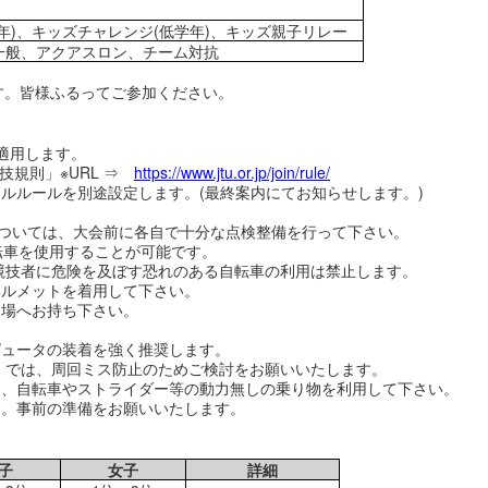
年)、キッズチャレンジ(低学年)、キッズ親子リレー
般、アクアスロン、チーム対抗
ます。皆様ふるってご参加ください。
を適用します。
技規則」※URL ⇒
https://www.jtu.or.jp/join/rule/
ルルールを別途設定します。(最終案内にてお知らせします。)
については、大会前に各自で十分な点検整備を行って下さい。
転車を使用することが可能です。
競技者に危険を及ぼす恐れのある自転車の利用は禁止します。
ヘルメットを着用して下さい。
会場へお持ち下さい。
。
ピュータの装着を強く推奨します。
」では、周回ミス防止のためご検討をお願いいたします。
は、自転車やストライダー等の動力無しの乗り物を利用して下さい。
ん。事前の準備をお願いいたします。
子
女子
詳細