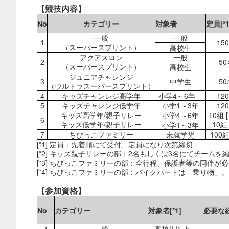
【競技内容】
No
カテゴリー
対象者
定員[
一般
一般
1
15
（スーパースプリント）
高校生
アクアスロン
一般
2
50
（スーパースプリント）
高校生
ジュニアチャレンジ
3
中学生
50
（ウルトラスーパースプリント）
4
キッズチャンレジ高学年
小学4～6年
12
5
キッズチャレンジ低学年
小学1～3年
12
キッズ高学年/親子リレー
小学4～6年
10組 
6
キッズ低学年/親子リレー
10組 
小学1～3年
7
ちびっこファミリー
未就学児
100組 
[*1] 定員：先着順にて受付、定員になり次第締切
[*2] キッズ親子リレーの部：2名もしくは3名にてチームを
[*3] ちびっこファミリーの部：全行程、保護者等の同伴が
[*4] ちびっこファミリーの部：バイクパートは「乗り物
【参加資格】
No
カテゴリー
対象者[*1]
必要