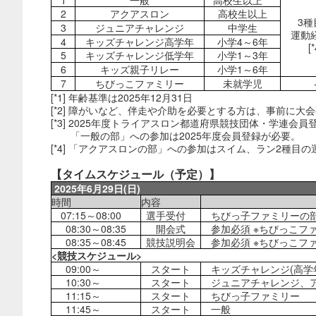
1
一般
高校生以上
2
アクアスロン
高校生以上
3種
3
ジュニアチャレンジ
中学生
運動
4
キッズチャレンジ高学年
小学4～6年
[*
5
キッズチャレンジ低学年
小学1～3年
6
キッズ親子リレー
小学1～
6
年
7
ちびっこファミリー
未就学児
[*1] 年齢基準は2025年12月31日
[*2] 障がいなど、伴走や介助を必要とする方は、事前に
[*3] 2025年度トライアスロン都道府県競技団体・学連会員登録
「一般の部」への参加は2025年度会員登録が必要。
[*4] 「アクアスロンの部」への参加はスイム、ラン2種目
【タイムスケジュール（予定）】
2025年6月29日(日)
時間
内容
07:15～08:00
選手受付
ちびっ子ファミリーの部は7
08:30～08:35
開会式
参加必須 ※ちびっこフ
08:35～08:45
競技説明会
参加必須 ※ちびっこファ
<
競技スケジュール>
09:00～
スタート
キッズチャレンジ(高学
10:30～
スタート
ジュニアチャレンジ、
11:15～
スタート
ちびっ子ファミリー
11:45～
スタート
一般