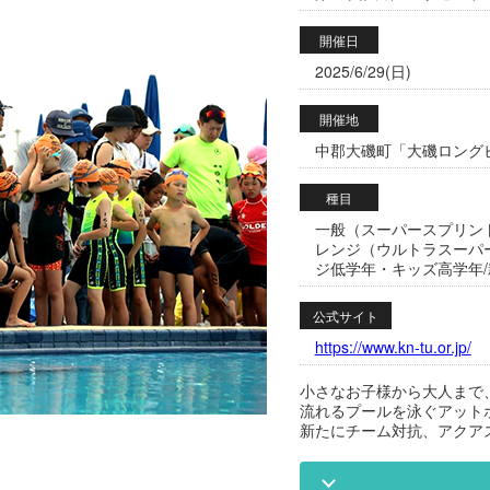
開催日
2025/6/29(日)
開催地
中郡大磯町「大磯ロングビ
種目
一般（スーパースプリン
レンジ（ウルトラスーパ
ジ低学年・キッズ高学年
公式サイト
https://www.kn-tu.or.jp/
小さなお子様から大人まで
流れるプールを泳ぐアット
新たにチーム対抗、アクア