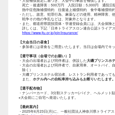
・大会補償規定に基づき、大会中の事故を補償します。
死亡・後遺障害：500万円 入院日額：5,000円 通院日額：
熱中症危険補償特約 往復途上補償特約 食中毒補償特
・ただし、故意、犯罪行為、麻薬などの使用、精神障害、他
戦争その他の争乱などは、対象外となります。
・また、都道府県競技団体・学連登録会員には、大会保険と
詳しくは、下記「日本トライアスロン連合公認トライア
https://www.jtu.or.jp/join/insurance/
【大会当日の昼食】
・参加者には昼食をご用意いたします。当日は会場内でキ
【遵守事項（会場でのお願い）】
・大会の出場者および同伴者は、併設した
大磯プリンスホ
・大会の出場者および同伴者で、自家用車、オートバイ、
除く）
・大磯プリンスホテル宿泊者、レストラン利用者であって
また、
ホテル内への自転車持ち込みもお断りいたします
【選手配布物】
・ナンバーカード、3分割ステッカー(バイク、ヘルメット
※大会前にご自宅へ発送いたします。
【最終案内】
・2025年6月23日(月)に、一般社団法人神奈川県トライ