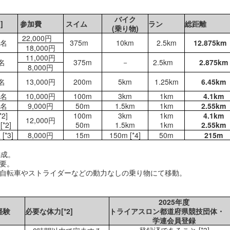
バイク
*1]
参加費
スイム
ラン
総距
(乗り物)
22,000円
0名
375m
10km
2.5km
12.875k
18,000円
11,000円
名
375m
－
2.5km
2.875km
8,000円
名
13,000円
200m
5km
1.25km
6.45km
0名
10,000円
100m
3km
1km
4.1km
0名
9,000円
50m
1.5km
1km
2.55km
[*2]
100m
3km
1km
4.1km
12,000円
[*2]
50m
1.5km
1km
2.55km
[*3]
8,000円
15m
150m [*4]
50m
215m
編成。
必要。
」。自転車やストライダーなどの動力なしの乗り物にて移動。
2025年度
な経験
必要な体力[*2]
トライアスロン都道府県競技団
学連会員登録