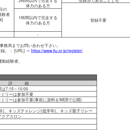
登録済であること [*3]
2時間以内で完走する
体力のある方
目の
経験者
1時間以内で完走する
4]
登録不要
体力のある方
-
-
大会事務局までお問い合わせ下さい。
。： [URL] ⇒
https://www.jtu.or.jp/register/
の運動経験者。
詳 細
:15～10:00
ァミリーは参加不要
ミリーは参加不要(事前に資料をWEBで公開)
年)、キッズチャレンジ(低学年)、キッズ親子リレー
アクアスロン