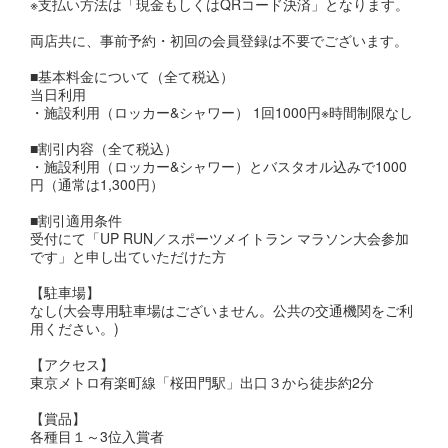
※支払い方法は「現金もしくはQRコード決済」となります。
両店共に、事前予約・初回の会員登録は不要でございます。
■基本料金について（全て税込）
当日利用
・施設利用（ロッカー&シャワー） 1回1000円※時間制限なし
■割引内容（全て税込）
・施設利用（ロッカー&シャワー）とバスタオル込みで1000
円（通常は1,300円）
■割引適用条件
受付にて「UP RUN／スポーツメイトラン マラソン大会参加
です」と申し出ていただけた方
【駐車場】
なし(大会専用駐車場はございません。公共の交通機関をご利
用ください。)
【アクセス】
東京メトロ有楽町線「桜田門駅」出口３から徒歩約2分
【賞品】
各種目１～3位入賞者