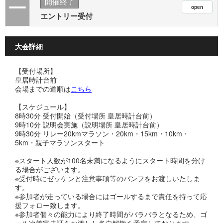
開催終了
エントリー受付
大会詳細
【受付場所】
皇居時計台前
会場までの道順は
こちら
【スケジュール】
8時30分 受付開始（受付場所 皇居時計台前）
9時10分 説明会実施（説明場所 皇居時計台前）
9時30分 リレー20kmマラソン・20km・15km・10km・
5km・親子マラソンスタート
※スタート人数が100名未満になるようにスタート時間を分け
る場合がございます。
※受付時にゼッケンと注意事項等のパンフをお渡しいたしま
す。
※参加者が走っている場合にはゴールするまで責任を持って応
援フォロー致します。
※参加者個々の能力により終了時間がバラバラとなるため、ゴ
ール次第完走証をお渡しし各自解散を予定しております。