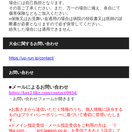
場合には自己負担となります。
その旨ご了承ください。また、万一の場合に備え、各自にて
傷害保険などもご加入ください。
※保険又はお見舞い金適用の場合は病院の領収書又は医師の診
断書が必要となりますので必ず保管してください。
紛失した場合には適用できません。
大会に関するお問い合わせ
https://up-run.jp/contact/
お問い合わせ
■メールによるお問い合わせ
https://faq.l-tike.com/contact/0034/
・お問い合わせフォームが開きます
※お客さまから送信いただく情報のうち、個人情報に該当する
ものはプライバシーポリシーに基づいて適切に管理いたしま
す。
※ドメイン指定受信・メール指定受信をご利用の方は、「l-
tike.com」、「ent.lawson.co.jp」を受信できるよう設定して