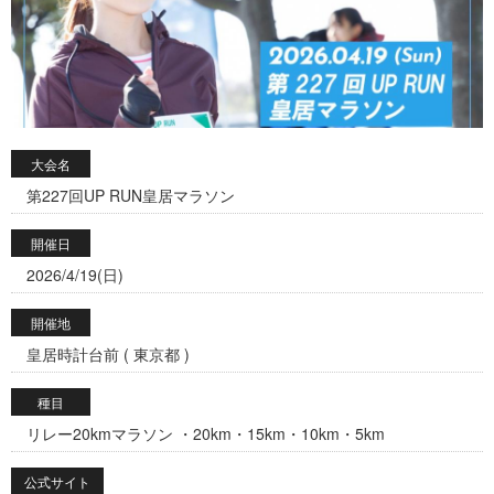
大会名
第227回UP RUN皇居マラソン
開催日
2026/4/19(日)
開催地
皇居時計台前 ( 東京都 )
種目
リレー20kmマラソン ・20km・15km・10km・5km
公式サイト