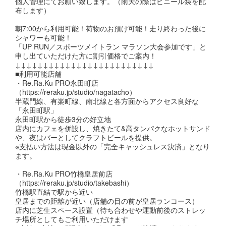
個人管理にてお願い致します。（雨天の際はビニール袋を配
布します）
朝7:00から利用可能！荷物のお預け可能！走り終わった後に
シャワーも可能！
「UP RUN／スポーツメイトラン マラソン大会参加です」と
申し出ていただけた方に割引価格でご案内！
↓↓↓↓↓↓↓↓↓↓↓↓↓↓↓↓↓↓↓↓↓↓↓↓↓
■利用可能店舗
・Re.Ra.Ku PRO永田町店
（https://reraku.jp/studio/nagatacho）
半蔵門線、有楽町線、南北線と各方面からアクセス良好な
「永田町駅」
永田町駅から徒歩3分の好立地
店内にカフェを併設し、焼きたて&高タンパクなホットサンド
や、夜はバーとしてクラフトビールを提供。
※支払い方法は現金以外の「完全キャッシュレス決済」となり
ます。
・Re.Ra.Ku PRO竹橋皇居前店
（https://reraku.jp/studio/takebashi）
竹橋駅直結で駅から近い
皇居までの距離が近い（店舗の目の前が皇居ランコース）
店内に芝生スペース設置（待ち合わせや運動前後のストレッ
チ場所としてもご利用いただけます