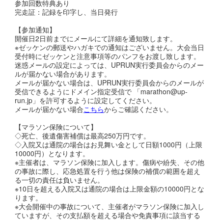
参加回数特典あり
完走証：記録を印字し、当日発行
【参加通知】
開催日2日前までにメールにて詳細を通知致します。
※ゼッケンの郵送やハガキでの通知はございません。大会当日
受付時にゼッケンと注意事項等のパンフをお渡し致します。
迷惑メールの設定によっては、UPRUN実行委員会からのメー
ルが届かない場合があります。
メールが届かない場合は、UPRUN実行委員会からのメールが
受信できるようにドメイン指定受信で 「marathon@up-
run.jp」を許可するように設定してください。
メールが届かない場合
こちら
からご確認ください。
【マラソン保険について】
◇死亡、後遺傷害補償は最高250万円です。
◇入院又は通院の場合はお見舞い金として日額1000円（上限
10000円）となります。
※主催者は、マラソン保険に加入します。傷病や紛失、その他
の事故に際し、応急処置を行う他は保険の補償の範囲を超え
る一切の責任は負いません。
※10日を超える入院又は通院の場合は上限金額の10000円とな
ります。
※大会開催中の事故について、主催者がマラソン保険に加入し
ていますが、その支払額を超える場合や免責事項に該当する