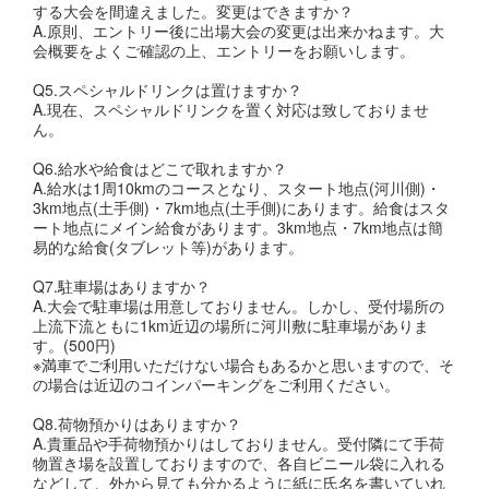
する大会を間違えました。変更はできますか？
A.原則、エントリー後に出場大会の変更は出来かねます。大
会概要をよくご確認の上、エントリーをお願いします。
Q5.スペシャルドリンクは置けますか？
A.現在、スペシャルドリンクを置く対応は致しておりませ
ん。
Q6.給水や給食はどこで取れますか？
A.給水は1周10kmのコースとなり、スタート地点(河川側)・
3km地点(土手側)・7km地点(土手側)にあります。給食はスタ
ート地点にメイン給食があります。3km地点・7km地点は簡
易的な給食(タブレット等)があります。
Q7.駐車場はありますか？
A.大会で駐車場は用意しておりません。しかし、受付場所の
上流下流ともに1km近辺の場所に河川敷に駐車場がありま
す。(500円)
※満車でご利用いただけない場合もあるかと思いますので、そ
の場合は近辺のコインパーキングをご利用ください。
Q8.荷物預かりはありますか？
A.貴重品や手荷物預かりはしておりません。受付隣にて手荷
物置き場を設置しておりますので、各自ビニール袋に入れる
などして、外から見ても分かるように紙に氏名を書いていれ