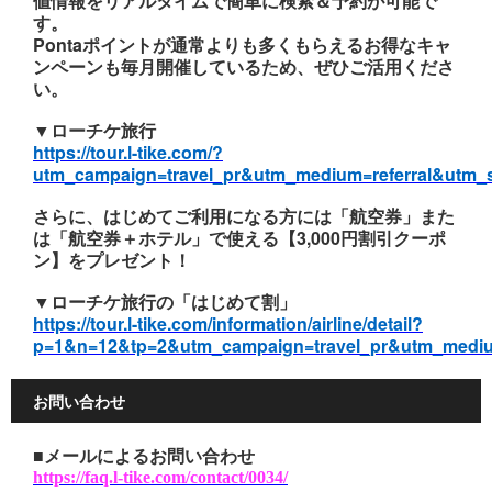
値情報をリアルタイムで簡単に検索＆予約が可能で
す。
Pontaポイントが通常よりも多くもらえるお得なキャ
ンペーンも毎月開催しているため、ぜひご活用くださ
い。
▼ローチケ旅行
https://tour.l-tike.com/?
utm_campaign=travel_pr&utm_medium=referral&utm_
さらに、はじめてご利用になる方には「航空券」また
は「航空券＋ホテル」で使える【3,000円割引クーポ
ン】をプレゼント！
▼ローチケ旅行の「はじめて割」
https://tour.l-tike.com/information/airline/detail?
p=1&n=12&tp=2&utm_campaign=travel_pr&utm_mediu
お問い合わせ
■メールによるお問い合わせ
https://faq.l-tike.com/contact/0034/