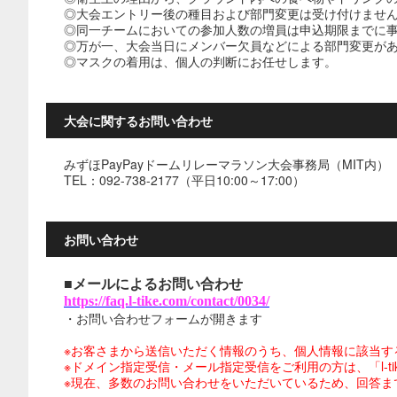
◎大会エントリー後の種目および部門変更は受け付けませ
◎同一チームにおいての参加人数の増員は申込期限までに
◎万が一、大会当日にメンバー欠員などによる部門変更が
◎マスクの着用は、個人の判断にお任せします。
大会に関するお問い合わせ
みずほPayPayドームリレーマラソン大会事務局（MIT内）
TEL：092-738-2177（平日10:00～17:00）
お問い合わせ
■メールによるお問い合わせ
https://faq.l-tike.com/contact/0034/
・お問い合わせフォームが開きます
※お客さまから送信いただく情報のうち、個人情報に該当す
※ドメイン指定受信・メール指定受信をご利用の方は、「l-tike.
※現在、多数のお問い合わせをいただいているため、回答ま