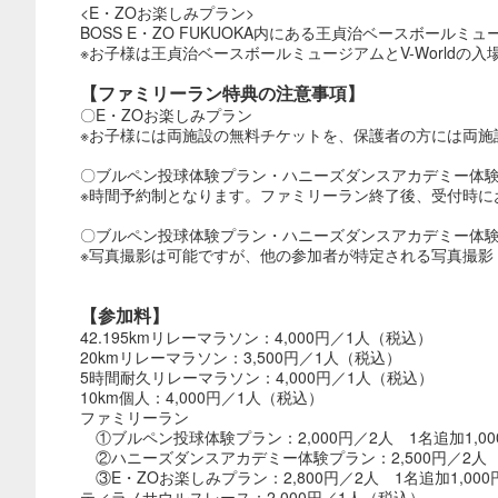
<E・ZOお楽しみプラン>
BOSS E・ZO FUKUOKA内にある王貞治ベースボールミ
※お子様は王貞治ベースボールミュージアムとV-Worldの
【ファミリーラン特典の注意事項】
〇E・ZOお楽しみプラン
※お子様には両施設の無料チケットを、保護者の方には両施
〇ブルペン投球体験プラン・ハニーズダンスアカデミー体
※時間予約制となります。ファミリーラン終了後、受付時に
〇ブルペン投球体験プラン・ハニーズダンスアカデミー体
※写真撮影は可能ですが、他の参加者が特定される写真撮影
【参加料】
42.195kmリレーマラソン：4,000円／1人（税込）
20kmリレーマラソン：3,500円／1人（税込）
5時間耐久リレーマラソン：4,000円／1人（税込）
10km個人：4,000円／1人（税込）
ファミリーラン
①ブルペン投球体験プラン：2,000円／2人 1名追加1,00
②ハニーズダンスアカデミー体験プラン：2,500円／2人 1
③E・ZOお楽しみプラン：2,800円／2人 1名追加1,000
ティラノサウルスレース：2,000円／1人（税込）