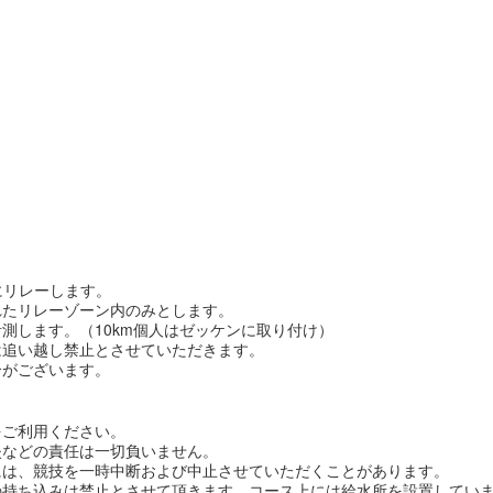
にリレーします。
れたリレーゾーン内のみとします。
測します。（10km個人はゼッケンに取り付け）
は追い越し禁止とさせていただきます。
合がございます。
をご利用ください。
失などの責任は一切負いません。
には、競技を一時中断および中止させていただくことがあります。
の持ち込みは禁止とさせて頂きます。コース上には給水所を設置してい