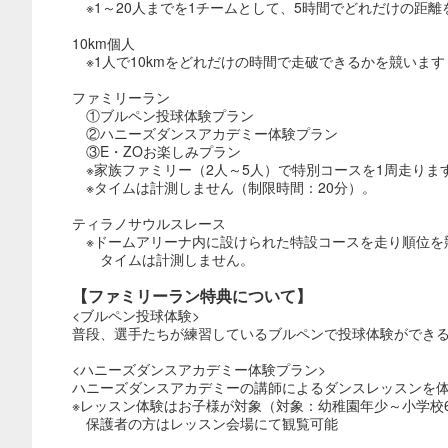
※1～20人までを1チームとして、5時間でどれだけの距
10km個人
※1人で10kmをどれだけの時間で走破できるかを競います
ファミリーラン
①ブルペン投球体験プラン
②ハニーズダンスアカデミー体験プラン
③E・ZOお楽しみプラン
※家族ファミリー（2人～5人）で特別コースを1周走ります
※タイムは計測しません（制限時間：20分）。
ティラノサウルスレース
※ドームアリーナ内に設けられた特設コースを走り順位を
タイムは計測しません。
【ファミリーラン特典について】
<ブルペン投球体験>
普段、選手たちが練習しているブルペンで投球体験ができ
<ハニーズダンスアカデミー体験プラン>
ハニーズダンスアカデミーの講師によるダンスレッスンを体
※レッスン体験はお子様が対象（対象：幼稚園年少～小学校
保護者の方はレッスン会場にて観覧可能