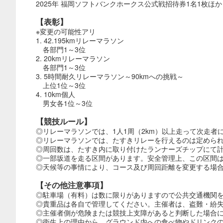
2025年 福岡ソフトバンクホークス公式戦招待券1名1枚ほか
【表彰】
※変更の可能性アリ
1. 42.195kmリレーマラソン
各部門1～3位
2. 20kmリレーマラソン
各部門1～3位
3. 5時間耐久リレーマラソン～90kmへの挑戦～
上位1位～3位
4. 10km個人
男女各1位～3位
【競技ルール】
◎リレーマラソンでは、1人1周（2km）以上走って次走者
◎リレーマラソンでは、たすきリレーを行えるのは定めら
◎周回数は、たすき内に取り付けたランナーズチップにて計
◎一部坂道を走る区間があります。安全管理上、この区間
◎天候等の事情により、コース及び周回距離を変更する場
【その他注意事項】
◎駐車場（有料）は数に限りがありますので公共交通機関
◎貴重品は各自で管理してください。主催者は、盗難・紛
◎主催者側が危険または競技上支障があると判断した場合
◎衛生上の理由から、グラウンド内への食べ物やドリンク