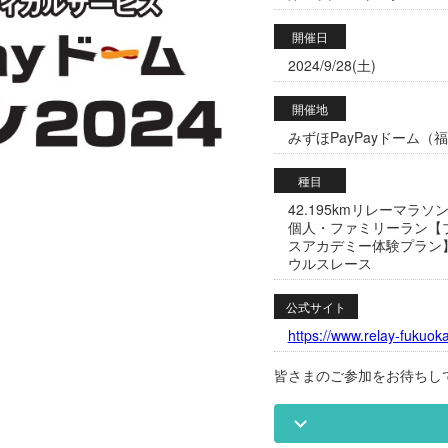
開催日
2024/9/28(土)
開催地
みずほPayPayドーム（福岡
種目
42.195kmリレーマラ
個人・ファミリーラン【
スアカデミー体験プラン
ウルスレース
公式サイト
https://www.relay-fukuoka
皆さまのご参加をお待ちし