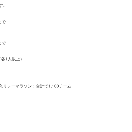
す。
まで
まで
（各1人以上）
耐久リレーマラソン：合計で1,100チーム