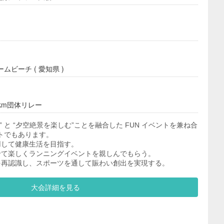
ビーチ ( 愛知県 )
0km団体リレー
 と “夕空絶景を楽しむ”ことを融合した FUN イベントを兼ね合
トでもあります。
用して健康生活を目指す。
せて楽しくランニングイベントを親しんでもらう。
を再認識し、スポーツを通して賑わい創出を実現する。
大会詳細を見る