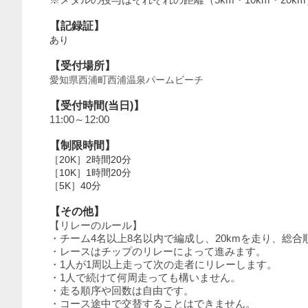
【記録証】
あり
【受付場所】
愛知県西浦町西浦温泉パームビーチ
【受付時間(当日)】
11:00～12:00
【制限時間】
［20K］2時間20分
［10K］1時間20分
［5K］40分
【その他】
【リレーのルール】
・チーム4名以上8名以内で編成し、20kmを走り、総
・レースはチップのリレーによって進みます。
・1人が1周以上走って次の走者にリレーします。
・1人で続けて何周走っても構いません。
・走る順序や回数は自由です。
・コース途中で交替することはできません。