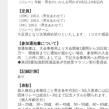
［リレー］年齢・男女のいかんを問わず4名以上8名以内
【定員】
［20K］100人（男女あわせて）
［10K］100人（男女あわせて）
［5K］100人（男女あわせて）
［リレー］30チーム
※定員となり次第締め切りといたします。（コロナ感染
【参加通知書について】
加通知書は、大会事務局より大会開催1週間から10日前
万一、開催前までに通知が届かない場合、参加料の入金
尚、この件に関しましては、下記大会事務局へお問合せ
◆第2回愛知蒲郡西浦温泉夕空絶景マラソン実行委員会 TEL0
【記録計測】
あり
【表彰】
個人種目は各種目ごと男女各年代別1～3位入賞者には
団体リレーは総合1～3位まで記念メダルが贈られます。
［個人年齢区分］
18～29歳、30～39歳、40～49歳、50～59歳、60～69
※メダルの授与はそれぞれの距離（5km・10km・2