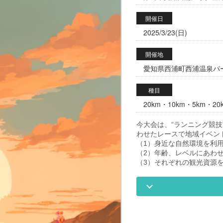
開催日
2025/3/23(日)
開催地
愛知県西浦町西浦温泉パーム
種目
20km・10km・5km・2
今大会は、“ランニング競技”
わせたレースで地域イベン
（1）身近な自然環境を利
（2）年齢、レベルにあわ
（3）それぞれの観光資源