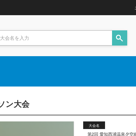
ソン大会
大会名
第2回 愛知西浦温泉夕空