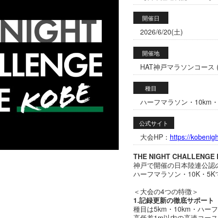
開催日
2026/6/20(土)
開催地
HAT神戸マラソンコース (
種目
ハーフマラソン・10km・
公式サイト
大会HP：
https://kobenig
THE NIGHT CHALLENGE 
神戸で開催の日本陸連公認
ハーフマラソン・10K・5K
＜大会の4つの特徴＞
1.記録更新の徹底サポート
種目は5km・10km・ハー
高低差1m以内の高速コー