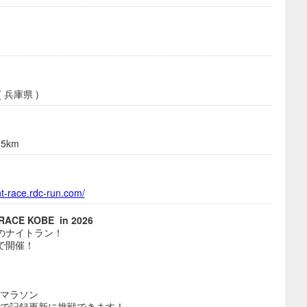
 兵庫県 )
5km
ht-race.rdc-run.com/
RACE KOBE in 2026
のナイトラン！
で開催！
フマラソン
スで記録更新に挑戦できます！