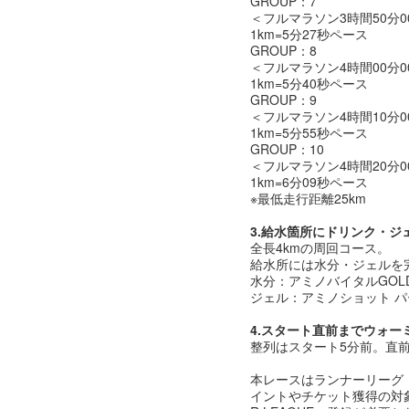
GROUP：7
＜フルマラソン3時間50分0
1km=5分27秒ペース
GROUP：8
＜フルマラソン4時間00分0
1km=5分40秒ペース
GROUP：9
＜フルマラソン4時間10分0
1km=5分55秒ペース
GROUP：10
＜フルマラソン4時間20分0
1km=6分09秒ペース
※最低走行距離25km
3.給水箇所にドリンク・ジ
全長4kmの周回コース。
給水所には水分・ジェルを
水分：アミノバイタルGOL
ジェル：アミノショット 
4.スタート直前までウォー
整列はスタート5分前。直
本レースはランナーリーグ「R
イントやチケット獲得の対