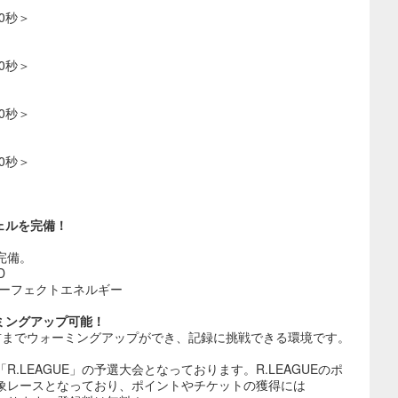
0秒＞
0秒＞
0秒＞
0秒＞
ェルを完備！
完備。
D
パーフェクトエネルギー
ミングアップ可能！
前までウォーミングアップができ、記録に挑戦できる環境です。
.LEAGUE」の予選大会となっております。R.LEAGUEのポ
象レースとなっており、ポイントやチケットの獲得には