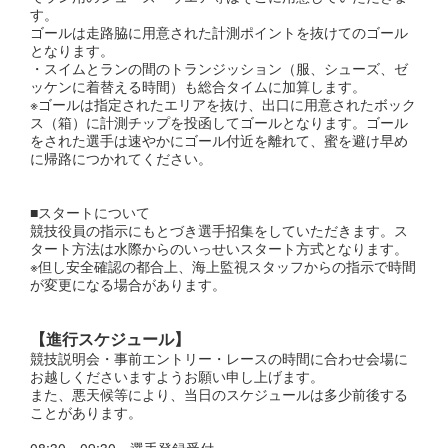
す。
ゴールは走路脇に用意された計測ポイントを抜けてのゴール
となります。
・スイムとランの間のトランジッション（服、シューズ、ゼ
ッケンに着替える時間）も総合タイムに加算します。
※ゴールは指定されたエリアを抜け、出口に用意されたボック
ス（箱）に計測チップを投函してゴールとなります。ゴール
をされた選手は速やかにゴール付近を離れて、蜜を避け早め
に帰路につかれてください。
■​スタートについて
競技役員の指示にもとづき選手招集をしていただきます。ス
タート方法は水際からのいっせいスタート方式となります。
※但し安全確認の都合上、海上監視スタッフからの指示で時間
が変更になる場合があります。
【進行スケジュール】
競技説明会・事前エントリー・レースの時間に合わせ会場に
お越しくださいますようお願い申し上げます。
また、悪天候等により、当日のスケジュールは多少前後する
ことがあります。
08:30～09:30 選手登録受付