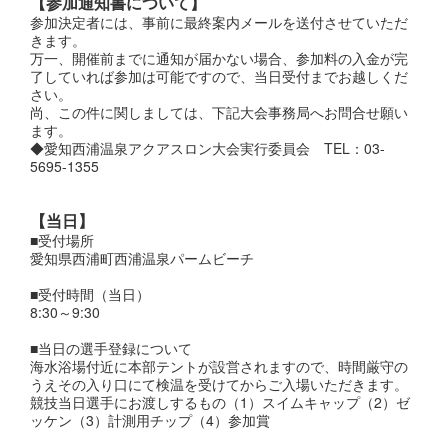
【参加通知書について】
参加決定者には、事前に最終案内メールを送付させていただ
きます。
万一、開催前までに通知が届かない場合、参加料の入金が完
了していれば参加は可能ですので、当日受付までお越しくだ
さい。
尚、この件に関しましては、下記大会事務局へお問合せ願い
ます。
◆愛知西浦温泉アクアスロン大会実行委員会 TEL：03-
5695-1355
【当日】
■受付場所
愛知県西浦町西浦温泉パームビーチ
■受付時間（当日）
8:30～9:30
■当日の選手登録について
海水浴場付近に本部テントが設営されますので、時間厳守の
うえその入り口にて検温を受けてからご入場いただきます。
競技当日選手にお渡しするもの（1）スイムキャップ（2）ゼ
ッケン（3）計測用チップ（4）参加賞