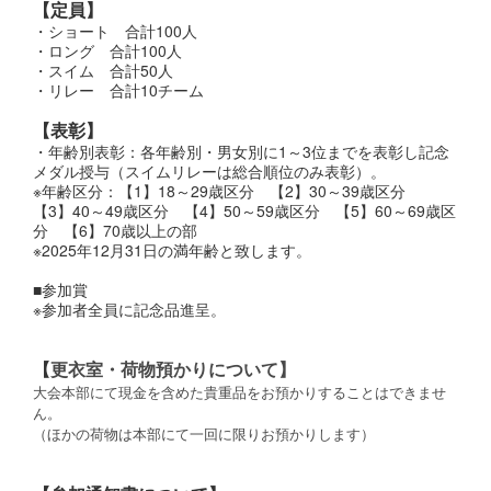
【定員】
・ショート 合計100人
・ロング 合計100人
・スイム 合計50人
・リレー 合計10チーム
【表彰】
・年齢別表彰：各年齢別・男女別に1～3位までを表彰し記念
メダル授与（スイムリレーは総合順位のみ表彰）。
※年齢区分：【1】18～29歳区分 【2】30～39歳区分
【3】40～49歳区分 【4】50～59歳区分 【5】60～69歳区
分 【6】70歳以上の部
※2025年12月31日の満年齢と致します。
■参加賞
※参加者全員に記念品進呈。
【
更衣室・荷物預かりについて】
大会本部にて現金を含めた貴重品をお預かりすることはできませ
ん。
（ほかの荷物は本部にて一回に限りお預かりします）