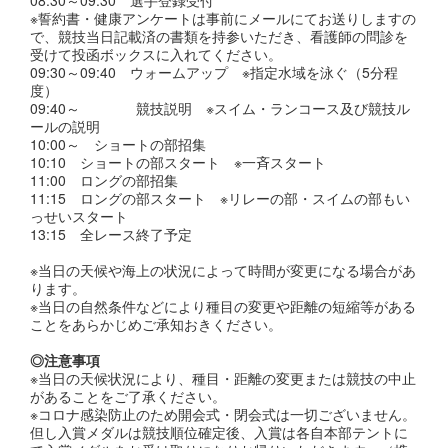
※誓約書・健康アンケートは事前にメールにてお送りしますの
で、競技当日記載済の書類を持参いただき、看護師の問診を
受けて投函ボックスに入れてください。
09:30～09:40 ウォームアップ ※指定水域を泳ぐ（5分程
度）
09:40～ 競技説明 ※スイム・ランコース及び競技ル
ールの説明
10:00～ ショートの部招集
10:10 ショートの部スタート ※一斉スタート
11:00 ロングの部招集
11:15 ロングの部スタート ※リレーの部・スイムの部もい
っせいスタート
13:15 全レース終了予定
※当日の天候や海上の状況によって時間が変更になる場合があ
ります。
※当日の自然条件などにより種目の変更や距離の短縮等がある
ことをあらかじめご承知おきください。
◎注意事項
※当日の天候状況により、種目・距離の変更または競技の中止
があることをご了承ください。
※コロナ感染防止のため開会式・閉会式は一切ございません。
但し入賞メダルは競技順位確定後、入賞は各自本部テントに