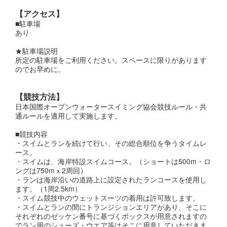
【アクセス】
■駐車場
あり
★駐車場説明
所定の駐車場をご利用ください。スペースに限りがあります
のでお早めに。
【競技方法】
日本国際オープンウォータースイミング協会競技ルール・共
通ルールを適用して実施します。
■競技内容
・スイムとランを続けて行い、その総合順位を争うタイムレ
ース。
・スイムは、海岸特設スイムコース。（ショートは500m・ロ
ングは750mｘ2周回）
・ランは海岸沿いの道路上に設定されたランコースを使用し
ます。（1周2.5km）
・スイム競技中のウェットスーツの着用は許可致します。
・スイムとランの間にトランジションエリアがあり、そこに
それぞれのゼッケン番号に基づくボックスが用意されますの
でラン用のシューズ・ウエア等はそこに用意していただきま