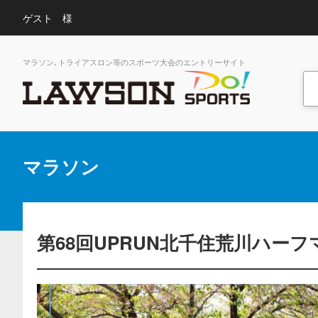
ゲスト 様
マラソン､トライアスロン等のスポーツ大会のエントリーサイト
マラソン
第68回UPRUN北千住荒川ハー