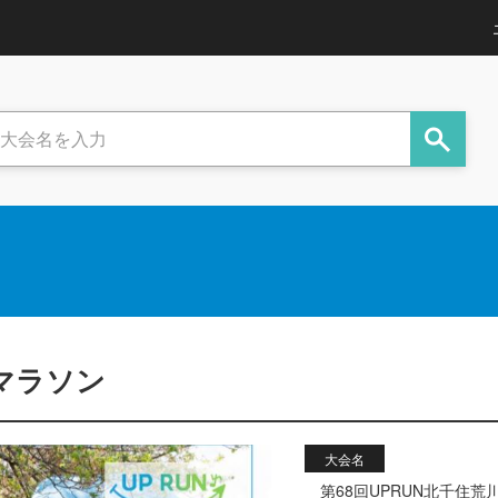
フマラソン
大会名
第68回UPRUN北千住