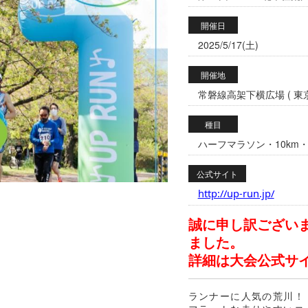
開催日
2025/5/17(土)
開催地
常磐線高架下横広場 ( 東京
種目
ハーフマラソン・10km・
公式サイト
http://up-run.jp/
誠に申し訳ござい
ました。
詳細は大会公式サ
ランナーに人気の荒川！