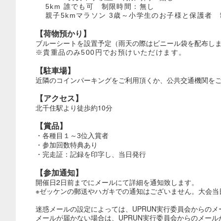
5km 誰でも可 制限時間：無し
親子5kmマラソン 3歳～小学生のお子様と保護者
【荷物預かり】
ブルーシートを設置予定（雨天の際はビニール袋を配布し
※貴重品のみ500円でお預けいただけます。
【駐車場】
近隣のコインパーキングをご利用頂くか、公共交通機関を
【アクセス】
北千住駅より徒歩約10分
【賞品】
・各種目１～3位入賞者
・参加回数特典あり
・完走証：記録を印字し、当日発行
【参加通知】
開催日2日前までにメールにて詳細を通知致します。
※ゼッケンの郵送やハガキでの通知はございません。大会当
迷惑メールの設定によっては、UPRUN実行委員会からの
メールが届かない場合は、UPRUN実行委員会からのメールが受