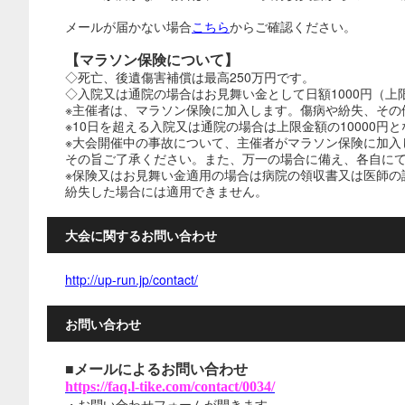
メールが届かない場合
こちら
からご確認ください。
【
マラソン保険について】
◇死亡、後遺傷害補償は最高250万円です。
◇入院又は通院の場合はお見舞い金として日額1000円（上限
※主催者は、マラソン保険に加入します。傷病や紛失、その
※10日を超える入院又は通院の場合は上限金額の10000円
※大会開催中の事故について、主催者がマラソン保険に加入
その旨ご了承ください。また、万一の場合に備え、各自に
※保険又はお見舞い金適用の場合は病院の領収書又は医師の
紛失した場合には適用できません。
大会に関するお問い合わせ
http://up-run.jp/contact/
お問い合わせ
■メールによるお問い合わせ
https://faq.l-tike.com/contact/0034/
・お問い合わせフォームが開きます