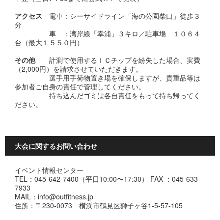
アクセス
電車：シーサイドライン「海の公園柴口」徒歩３
分
車 ：湾岸線「幸浦」３キロ／駐車場 １０６４
台（最大１５５０円）
その他
計測で使用するＩＣチップを紛失した場合、実費
（2,000円）を請求させていただきます。
選手用手荷物置き場を確保しますが、貴重品等は
参加者ご自身の責任で管理してください。
持ち込んだゴミは各自責任をもって持ち帰ってく
ださい。
大会に関するお問い合わせ
イベント情報センター
TEL：045-642-7400（平日10:00〜17:30） FAX ：045-633-
7933
MAIL：info@outfitness.jp
住所：〒230-0073 横浜市鶴見区獅子ヶ谷1-5-57-105