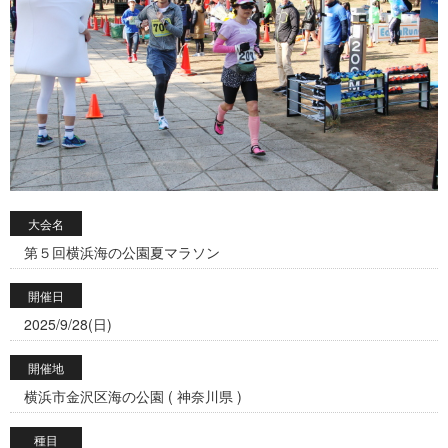
大会名
第５回横浜海の公園夏マラソン
開催日
2025/9/28(日)
開催地
横浜市金沢区海の公園 ( 神奈川県 )
種目