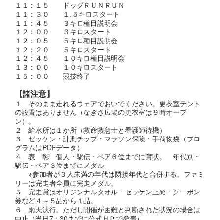
１１：１５ ドッグＲＵＮＲＵＮ
１１：３０ １.５キロスタート
１１：４５ ３キロ種目説明会
１２：００ ３キロスタート
１２：０５ ５キロ種目説明会
１２：２０ ５キロスタート
１２：４５ １０キロ種目説明会
１３：００ １０キロスタート
１５：００ 競技終了
【諸注意】
１ そのまま走れるウェアでおいでください。更衣室テント
の設置はありません（なぎさ広場の更衣室は９時オープ
ン）。
２ 給水所は１か所（救命救急士と看護師待機）
３ ゼッケン・計測チップ・マラソン保険・手荷物袋（プロ
グラムはPDFデータ）
４ 表 彰 個人・駅伝・ペア６位までに賞状。 年代別・
駅伝・ペア３位までにメダル
※参加者が３人未満の年代は隣接年代と合併する。ファミ
リーは完走者全員に完走メダル。
５ 完走賞はオリジンナルタオル・ゼッケン止め・クーポン
券など４～５品から１品。
６ 雨天決行。ただし開催が困難と判断された状況の場合は
中止（当日7：30までに公式ＨＰで発表）