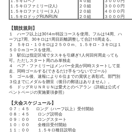
１.５キロペア
４０組
３０００円
１.５キロファミリー(2人)
２０組
３０００円
１.５キロファミリー(３人)
２０組
４０００円
１.５キロドッグRUNRUN
２０組
３０００円
【競技規則】
１ ハーフ以上は3014ｍ特設コースを使用。フルは14周、ハ
ーフは7周、30キロは1周目距離調整して合計10周走る。
２ ５キロ・１０キロは２５００ｍ、１.５キロ・３キロは１
５００ｍコースを使用。
３ 駅伝は指定区域でタスキを引継ぎ1人何回何周走っても
可。ただしスタート周のみ単独走
４ ペア・ファミリーはメンバー全員が同時スタートして並
走、同時ゴールする(できるだけ手をつないでゴール)
５ ゴール後、速報により６位までの賞状と表彰式、部門別
３位までにメダルを贈呈（後日の郵送はありません）。
６ ドッグＲＵＮＲＵＮは愛犬とのペアラン（詳細は公式イ
ベントページの実施要項参照）
【大会スケジュール】
０７：４５ ロング（ハーフ以上）受付開始
０８：４５ ロング説明会
０９：００ ロングスタート
１０：００ 全種目受付開始
１１：００ １.５キロ種目説明会