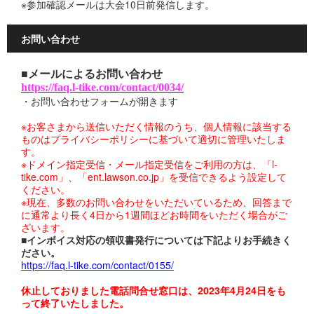
※参加確認メールは大会10日前発信します。
お問い合わせ
■メールによるお問い合わせ
https://faq.l-tike.com/contact/0034/
・お問い合わせフォームが開きます
※お客さまから送信いただく情報のうち、個人情報に該当する
ものはプライバシーポリシーに基づいて適切に管理いたしま
す。
※ドメイン指定受信・メール指定受信をご利用の方は、「l-
tike.com」、「ent.lawson.co.jp」を受信できるよう設定して
ください。
※現在、多数のお問い合わせをいただいているため、回答まで
に通常より長く4日から1週間ほどお時間をいただく場合がご
ざいます。
■インボイス対応の領収書発行については下記よりお手続きく
ださい。
https://faq.l-tike.com/contact/0155/
休止しておりました電話問合せ窓口は、2023年4月24日をも
って終了いたしました。