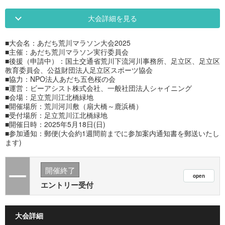
大会詳細を見る
■大会名：あだち荒川マラソン大会2025
■主催：あだち荒川マラソン実行委員会
■後援（申請中）：国土交通省荒川下流河川事務所、足立区、足立区
教育委員会、公益財団法人足立区スポーツ協会
■協力：NPO法人あだち五色桜の会
■運営：ビーアシスト株式会社、一般社団法人シャイニング
■会場：足立荒川江北橋緑地
■開催場所：荒川河川敷（扇大橋～鹿浜橋）
■受付場所：足立荒川江北橋緑地
■開催日時：2025年5月18日(日)
■参加通知：郵便(大会約1週間前までに参加案内通知書を郵送いたし
ます)
開催終了
エントリー受付
大会詳細