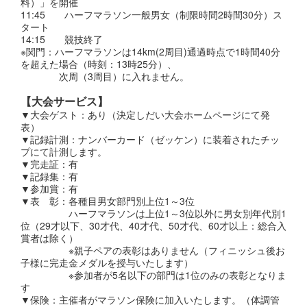
料）」を開催
11:45 ハーフマラソン一般男女（制限時間2時間30分）ス
タート
14:15 競技終了
※関門：ハーフマラソンは14km(2周目)通過時点で1時間40分
を超えた場合（時刻：13時25分）、
次周（3周目）に入れません。
【大会サービス】
▼大会ゲスト：あり（決定しだい大会ホームページにて発
表）
▼記録計測：ナンバーカード（ゼッケン）に装着されたチッ
プにて計測します。
▼完走証：有
▼記録集：有
▼参加賞：有
▼表 彰：各種目男女部門別上位1～3位
ハーフマラソンは上位1～3位以外に男女別年代別1
位（29才以下、30才代、40才代、50才代、60才以上：総合入
賞者は除く）
※親子ペアの表彰はありません（フィニッシュ後お
子様に完走金メダルを授与いたします）
※参加者が5名以下の部門は1位のみの表彰となりま
す
▼保険：主催者がマラソン保険に加入いたします。（体調管