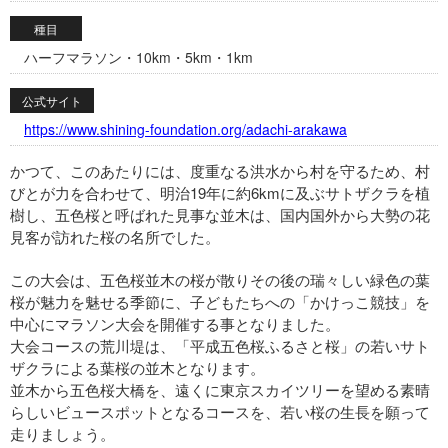
種目
ハーフマラソン・10km・5km・1km
公式サイト
https://www.shining-foundation.org/adachi-arakawa
かつて、このあたりには、度重なる洪水から村を守るため、村
びとが力を合わせて、明治19年に約6kmに及ぶサトザクラを植
樹し、五色桜と呼ばれた見事な並木は、国内国外から大勢の花
見客が訪れた桜の名所でした。
この大会は、五色桜並木の桜が散りその後の瑞々しい緑色の葉
桜が魅力を魅せる季節に、子どもたちへの「かけっこ競技」を
中心にマラソン大会を開催する事となりました。
大会コースの荒川堤は、「平成五色桜ふるさと桜」の若いサト
ザクラによる葉桜の並木となります。
並木から五色桜大橋を、遠くに東京スカイツリーを望める素晴
らしいビュースポットとなるコースを、若い桜の生長を願って
走りましょう。