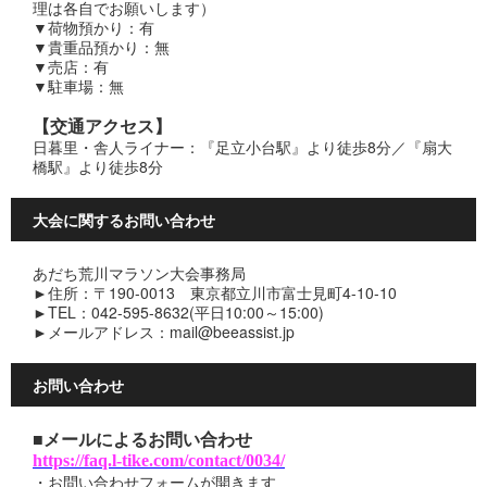
理は各自でお願いします）
▼荷物預かり：有
▼貴重品預かり：無
▼売店：有
▼駐車場：無
【交通アクセス】
日暮里・舎人ライナー：『足立小台駅』より徒歩8分／『扇大
橋駅』より徒歩8分
大会に関するお問い合わせ
あだち荒川マラソン大会事務局
►住所：〒190-0013 東京都立川市富士見町4-10-10
►TEL：042-595-8632(平日10:00～15:00)
►メールアドレス：mail@beeassist.jp
お問い合わせ
■メールによるお問い合わせ
https://faq.l-tike.com/contact/0034/
・お問い合わせフォームが開きます