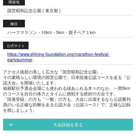
開催地
国営昭和記念公園 ( 東京都 )
種目
ハーフマラソン・10km・5km・親子ペア１km
公式サイト
https://www.shining-foundation.org/marathon-festival-
earlysummer
アクセス抜群の美しく広大な『国営昭和記念公園』。
その素晴らしい環境の国営公園で、日本陸連公認コースを走る『公
認大会』を開催いたします。
箱根駅伝予選会会場にも使われる緑あふれる木々のなか、一周5km
のコースを自分の体力とタイムに挑戦する絶好の大会です。
「陸連登録」の方も「一般」の方も、大会に出場するなら公認審判
員のいる正確な距離を走る公認大会（公認コース）で、正確な記録
を残しましょう。
大会詳細を見る