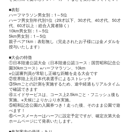
■表彰
ハーフマラソン男女別：1～5位
ハーフ男女別年代別1位（29才以下、30才代、40才代、50才
代、60才以上：総合入賞者除く）
10km男女別：1～5位
5km男女別：1～5位
親子ペア1km：表彰無し（完走されたお子様には金メダルを
授与いたします）
■大会の特徴
①日本陸連公認大会（日本陸連公認コース：国営昭和記念公
園30kmコース）※ハーフマラソン、10km
※公認審判員が常駐し正確な距離を走る大会です
②世界陸上元日本代表選手によるストレッチ
③5kmごとの計測を実施するため、途中経過もリアルタイム
で確認できます
④エイドサービスは、コース上2.5kmごと・フニッシュ後も
実施。※天候によりかぶり水実施。
⑤昭和記念公園の入園券つき！走った後、そのまま公園で遊
べます！
⑥ペースメーカーはハーフに設定予定ですが、確定次第大会
ホームページにて発表いたします。
■参加案内の発送：あり