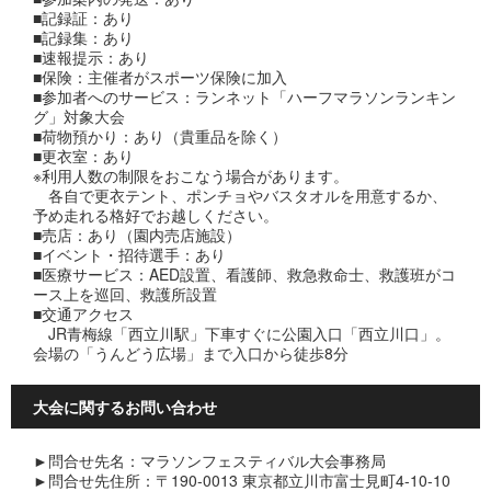
■記録証：あり
■記録集：あり
■速報提示：あり
■保険：主催者がスポーツ保険に加入
■参加者へのサービス：ランネット「ハーフマラソンランキン
グ」対象大会
■荷物預かり：あり（貴重品を除く）
■更衣室：あり
​※利用人数の制限をおこなう場合があります。
各自で更衣テント、ポンチョやバスタオルを用意するか、
予め走れる格好でお越しください。
■売店：あり（園内売店施設）
■イベント・招待選手：あり
■医療サービス：AED設置、看護師、救急救命士、救護班がコ
ース上を巡回、救護所設置
■交通アクセス
JR青梅線「西立川駅」下車すぐに公園入口「西立川口」。
会場の「うんどう広場」まで入口から徒歩8分
大会に関するお問い合わせ
►問合せ先名：マラソンフェスティバル大会事務局
►問合せ先住所：〒190-0013 東京都立川市富士見町4-10-10