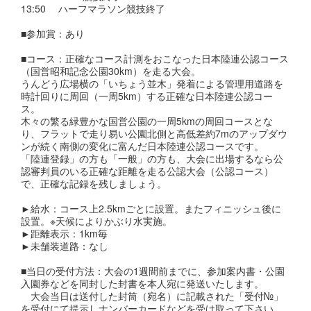
13:50 ハーフマラソン競技終了
■参加賞：あり
■コース：正確なコース計測をおこなった日本陸連公認コース
（国営昭和記念公園30km）を走る大会。
うんどう広場横の「いちょう並木」発着による管理用道路を
時計回りに周回（一周5km）する正確な日本陸連公認コー
ス。
木々の繁る緑豊かな国営公園の一周5kmの周回コースとな
り、フラットで走り易い公園北側と高低差約7mのアップダウ
ンが続く南側の変化に富んだ日本陸連公認コースです。
「陸連登録」の方も「一般」の方も、大会に出場するなら公
認審判員のいる正確な距離を走る公認大会（公認コース）
で、正確な記録を残しましょう。
►給水：コース上2.5kmごとに設置。またフィニッシュ後に
設置。※天候によりかぶり水実施。
►距離表示：1km毎
►未舗装道路：なし
■当日の受付方法：大会の1週間前までに、参加案内書・公園
入園券などを同封した封書を本人宛に発送いたします。
大会当日は送付した封筒（宛名）に記載された「受付№」
を受付にて提示しナンバーカードなどを受け取って下さい。