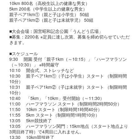
10km 800名（高校生以上の健康な男女）
5km 200名（中学生以上の健康な男女）
親子ペア1km①（親と子は小学生） 50組
親子ペア1km②（親と子は未就学児） 50組
■大会会場：国営昭和記念公園「うんどう広場」
■募集：2200名 ※定員に達し次第、募集を締め切らせていただ
きます。
■スケジュール
9:30 開園 受付「親子1km（～10:15）」「ハーフマラソン
（～10:30）」 ※時間厳守
10:10 開会式、ストレッチなど
10:30 親子ペア1km①（子は小学生）スタート （制限時間
10分）
10:31 親子ペア1km②（子は未就学）スタート （制限時間
10分）
10:40 「5km」「10km」受付開始（～11:30）
11:00 ハーフマラソン スタート（制限時間2時間50分）
11:50 10km スタート（制限時間1時間40分）
11:55 5km スタート（制限時間1時間10分）
13:05 5km競技終了
13:05 ハーフマラソン関門：15km地点（スタート地点より
3周目終了時）で4周目に入れません。
13:30 10km競技終了