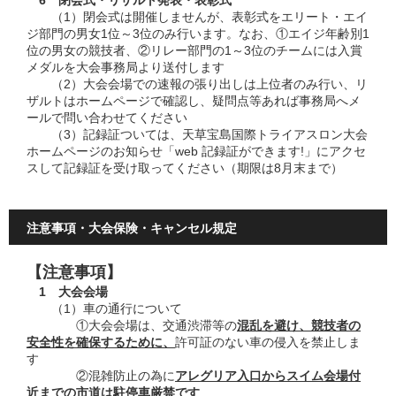
6 閉会式・リザルト発表・表彰式
（1）閉会式は開催しませんが、表彰式をエリート・エイ
ジ部門の男女1位～3位のみ行います。なお、①エイジ年齢別1
位の男女の競技者、②リレー部門の1～3位のチームには入賞
メダルを大会事務局より送付します
（2）大会会場での速報の張り出しは上位者のみ行い、リ
ザルトはホームページで確認し、疑問点等あれば事務局へメ
ールで問い合わせてください
（3）記録証ついては、天草宝島国際トライアスロン大会
ホームページのお知らせ「web 記録証ができます!」にアクセ
スして記録証を受け取ってください（期限は8月末まで）
注意事項・大会保険・キャンセル規定
【注意事項】
1 大会会場
（1）車の通行について
①大会会場は、交通渋滞等の
混乱を避け、競技者の
安全性を確保するために、
許可証のない車の侵入を禁止しま
す
②混雑防止の為に
アレグリア入口からスイム会場付
近までの市道は駐停車厳禁です