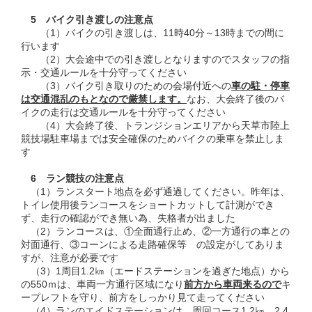
5 バイク引き渡しの注意点
（1）バイクの引き渡しは、11時40分～13時までの間に
行います
（2）大会途中での引き渡しとなりますのでスタッフの指
示・交通ルールを十分守ってください
（3）バイク引き取りのための会場付近への
車の駐・停車
は交通混乱のもとなので厳禁します。
なお、大会終了後のバ
イクの走行は交通ルールを十分守ってください
（4）大会終了後、トランジションエリアから天草市陸上
競技場駐車場までは安全確保のためバイクの乗車を禁止しま
す
6 ラン競技の注意点
（1）ランスタート地点を必ず通過してください。昨年は、
トイレ使用後ランコースをショートカットして計測ができ
ず、走行の確認ができ無い為、失格者が出ました
（2）ランコースは、①全面通行止め、②一方通行の車との
対面通行、③コーンによる走路確保等 の設定がしてありま
すが、注意が必要です
（3）1周目1.2㎞（エードステーションを過ぎた地点）から
の550ｍは、車両一方通行区域になり
前方から車両来るので
キ
ープレフトを守り、前方をしっかり見て走ってください
（4）ランのエイドステーションは、周回コース1.2㎞、2.4