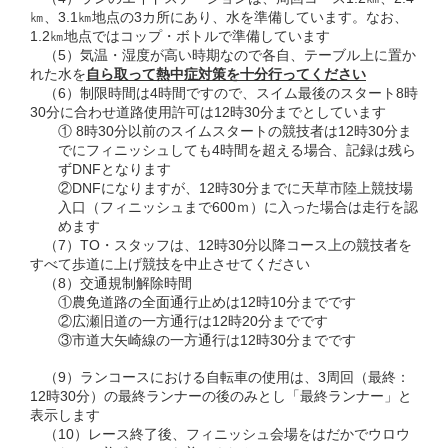
㎞、3.1㎞地点の3カ所にあり、水を準備しています。なお、
1.2㎞地点ではコップ・ボトルで準備しています
（5）気温・湿度が高い時期なので各自、テーブル上に置か
れた水を
自ら取って熱中症対策を十分行ってください
（6）制限時間は4時間ですので、スイム最後のスタート8時
30分に合わせ道路使用許可は12時30分までとしています
① 8時30分以前のスイムスタートの競技者は12時30分ま
でにフィニッシュしても4時間を超える場合、記録は残ら
ずDNFとなります
②DNFになりますが、12時30分までに天草市陸上競技場
入口（フィニッシュまで600ｍ）に入った場合は走行を認
めます
（7）TO・スタッフは、12時30分以降コース上の競技者を
すべて歩道に上げ競技を中止させてください
（8）交通規制解除時間
①農免道路の全面通行止めは12時10分までです
②広瀬旧道の一方通行は12時20分までです
③市道大矢崎線の一方通行は12時30分までです
（9）ランコースにおける自転車の使用は、3周回（最終：
12時30分）の最終ランナーの後のみとし「最終ランナー」と
表示します
（10）レース終了後、フィニッシュ会場をはだかでウロウ