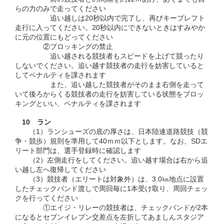
らの力のみで走ってください
追い越しは20秒以内で完了し、再びキープレフト
走行に入ってください。20秒以内にできないときはすみやか
に元の位置にもどってください
②ブロッキングの禁止
追い越される競技者もスピードを上げて競ったり
しないでください。追い越す競技者の走行を妨害していると
してペナルティを課されます
また、追い越した競技者がそのまま右側を走って
いて後ろからくる競技者の走行を妨害している状態をブロッ
キングといい、ペナルティを課されます
10 ラン
（1）ラ
ンシューズの底の厚さは、日本陸連道路競技（競
争・競歩）規則を準用して40ｍｍ以下とします。なお、SDエ
リート部門は、選手登録時に確認します
（2）左側走行をしてください。追い越す場合は右から追
い越し左へ復帰してください
（3）競技者（エリートは対象外）は、3.0㎞地点に設置
したチェックバンド渡しで周回毎に1本受け取り、周回チェッ
クを行ってください
①エイジ・リレーの競技者は、チェックバンドが2本
になるとセブンイレブン交差点を左折してあましんスタジア