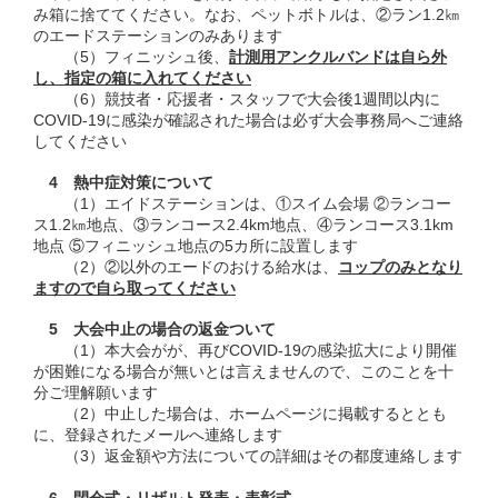
み箱に捨ててください。なお、ペットボトルは、②ラン1.2㎞
のエードステーションのみあります
（5）フィニッシュ後、
計測用アンクルバンドは自ら外
し、指定の箱に入れてください
（6）競技者・応援者・スタッフで大会後1週間以内に
COVID-19に感染が確認された場合は必ず大会事務局へご連絡
してください
4 熱中症対策について
（1）エイドステーションは、①スイム会場 ②ランコー
ス1.2㎞地点、③ランコース2.4km地点、④ランコース3.1km
地点 ⑤フィニッシュ地点の5カ所に設置します
（2）②以外のエードのおける給水は、
コップのみとなり
ますので自ら取ってください
5 大会中止の場合の返金ついて
（1）本大会がが、再びCOVID-19の感染拡大により開催
が困難になる場合が無いとは言えませんので、このことを十
分ご理解願います
（2）中止した場合は、ホームページに掲載するととも
に、登録されたメールへ連絡します
（3）返金額や方法についての詳細はその都度連絡します