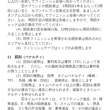
ム入口へ右折してフィニッシュ会場へ向かってください。
②スプリントの競技者は、1周回目1本をもらって2周
目にはいると、セブンイレブン交差点を左折後、あましんス
タジアム入口から右折してフィニッシュ会場へ向かってくだ
さい。なお、周回不足の競技者は失格としますので、周回チ
ェックは自己責任で行ってください
（4）競技者の安全確保の為、12時10分から周回3周目に
入ることを禁止します
（5）同伴フィニッシュを希望される競技者は指示された
エリアから走行してください
（6）フィニッシュテープはトップのみ使用します
11 罰則（ペナルティ）
（1）罰則の適用は、審判長又は審判（TO）によって宣
告されます。 ただし、その最終決定権限及び責任は審判長
が負うこととします
（2）罰則の種類は、指導、タイムペナルティ（略称：
TP）、失格（略 称：DSQ）、資格停止、除名とします
①指導は、タイムペナルティ以上の重い罰則を適用
するのが適当でない違反に科せられます。繰返すとタイムペ
ナルティを科せられます
②タイムペナルティは、ドラフティング違反、D：降
車違反、E：用具の収納違反、S：スイムでの違反、L：用具
違反、ゴミ等の不当投棄、M：乗車違反、V：その他の違反と