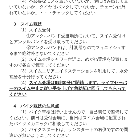
（4）不必要なモノを置いていないか、隣にはみ出して置
いていないか、タイヤはパンクしていないか、チェーンは外
れていないか。・・・チェックしてください
3 スイム競技
（1）スイム受付
①アンクルバンド受渡場所において、スイム受付け
とアンクルバンドを受け取ってください
②アンクルバンドは、計測器なのでフィニィシュす
るまで絶対外さないでください
（2）スイム会場シャワー付近に、めがね置場を設置しま
すので各自で管理してください
（3）スイムエリアエイドステーションを利用して、水分
補給を十分行ってください
（4）
スイム会場は9時30分に閉鎖します。ライフセーバ
ーのスイム中止に従い手を上げて救助艇に回収してもらって
ください
4 バイク競技の注意点
（1）バイク車検は行いませんので、自己責任で整備して
ください。前日は受付会場に、当日はスイム会場に配置され
たバイクメカニックに相談してください
（2）バイクスタートは、ランスタートの右側ですので間
違いが無いようにしてください