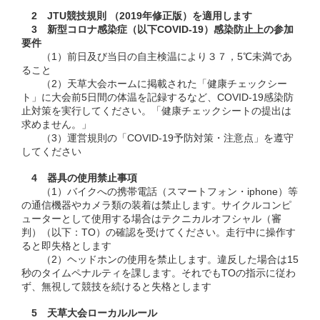
2 JTU競技規則 （2019年修正版）を適用します
3 新型コロナ感染症（以下COVID-19）感染防止上の参加
要件
（1）前日及び当日の自主検温により３７，5℃未満であ
ること
（2）天草大会ホームに掲載された「健康チェックシー
ト」に大会前5日間の体温を記録するなど、COVID-19感染防
止対策を実行してください。「健康チェックシートの提出は
求めません。」
（3）運営規則の「COVID-19予防対策・注意点」を遵守
してください
4 器具の使用禁止事項
（1）バイクへの携帯電話（スマートフォン・iphone）等
の通信機器やカメラ類の装着は禁止します。サイクルコンピ
ューターとして使用する場合はテクニカルオフシャル（審
判）（以下：TO）の確認を受けてください。走行中に操作す
ると即失格とします
（2）ヘッドホンの使用を禁止します。違反した場合は15
秒のタイムペナルティを課します。それでもTOの指示に従わ
ず、無視して競技を続けると失格とします
5 天草大会ローカルルール