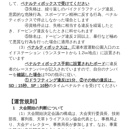
して、
ペナルティボックスで受けてください
③失格は、繰り返しのバイクドラフティング違反、
意図的な危険行為、スポーツマン精神に反する行為、ペナル
ティボックスで停止しなかった場合とします
④資格停止は、失格に相当する違反を繰返したと
き、ドーピング違反をしたときに科せられます
⑤除名は、ドーピング違反２回以上、暴行など極め
て悪質な行為を行った場合に適用されます
（3）
ペナルティボックスは、
広瀬本渡運動公園入口のエ
イドステーション（ランスタートから 1.2㎞地点）に設置され
ています
ペナルティボックス手前に設置されたボード
に違反
者のレースナンバーが記入されていますので、自分のナンバ
ーを
確認した場合
はTOの指示に従い、
①ドラフティング違反は1分、②その他の違反は、
SD：15秒、SP：10秒
のタイムペナルティを受けてください
【運営規則】
1 大会開始の判断について
（1）大会開始決定会議の構成は、大会実行委員長、技術
部長、審判長、天草トライアスロン協会代表とし、事務局よ
り、大会ディレクター、事務局長が参加します。なお、事案