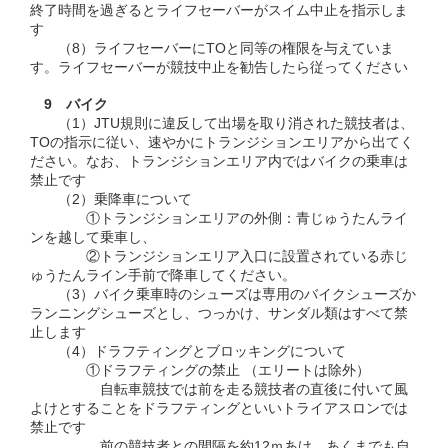
終了時間を過ぎるとライフセーバーがスイム中止を指示しま
す
（8）ライフセーバーにTOと同等の権限を与えていま
す。ライフセーバーが競技中止を勧告したら従ってください
9 バイク
（1）JTU規則に違反して出場を取り消された競技者は、
TOの指示に従い、速やかにトランジションエリアから出てく
ださい。なお、トランジションエリア内ではバイクの乗車は
禁止です
（2）乗降車について
①トランジションエリアの外側：青じゅうたんライ
ンを越して乗車し、
②トランジションエリア入口に設置されている赤じ
ゅうたんライン手前で降車してください。
（3）バイク乗車時のシューズは専用のバイクシューズか
ランニングシューズとし、つっかけ、サンダル類はすべて禁
止します
（4）ドラフティングとブロッキングについて
①ドラフティングの禁止 （エリートは除外）
自転車競技では前を走る競技者の直後に付いて風
よけとすることをドラフティングといいトライアスロンでは
禁止です
前の競技者との間隔を約12ｍあけ、あくまでも自