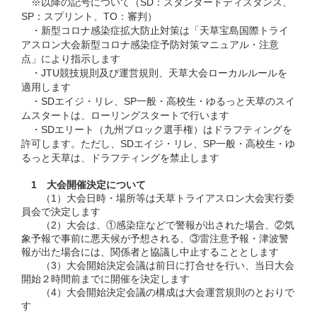
※以降の記号について（SD：スタンダードディスタンス、
SP：スプリント、TO：審判）
・新型コロナ感染症拡大防止対策は「天草宝島国際トライ
アスロン大会新型コロナ感染症予防対策マニュアル・注意
点」により指示します
・JTU競技規則及び運営規則、天草大会ローカルルールを
適用します
・SDエイジ・リレ、SP一般・高校生・ゆるっと天草のスイ
ムスタートは、ローリングスタートで行います
・SDエリート（九州ブロック選手権）はドラフティングを
許可します。ただし、SDエイジ・リレ、SP一般・高校生・ゆ
るっと天草は、ドラフティングを禁止します
1 大会開催決定について
（1）大会日時・場所等は天草トライアスロン大会実行委
員会で決定します
（2）大会は、①感染症などで警報が出された場合、②気
象予報で事前に悪天候が予想される、③雷注意予報・津波警
報が出た場合には、関係者と協議し中止することとします
（3）大会開始決定会議は前日に打合せを行い、当日大会
開始２時間前までに開催を決定します
（4）大会開始決定会議の構成は大会運営規則のとおりで
す