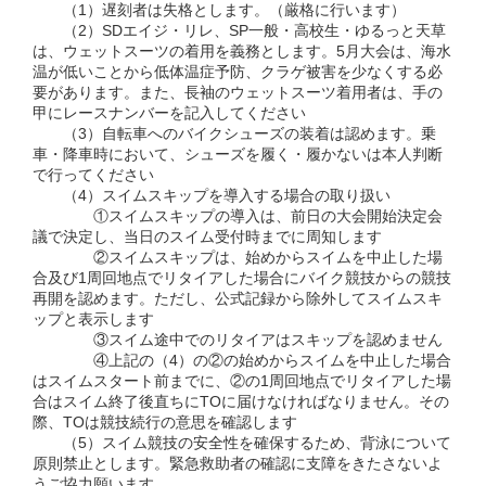
（1）遅刻者は失格とします。（厳格に行います）
（2）SDエイジ・リレ、SP一般・高校生・ゆるっと天草
は、ウェットスーツの着用を義務とします。5月大会は、海水
温が低いことから低体温症予防、クラゲ被害を少なくする必
要があります。また、長袖のウェットスーツ着用者は、手の
甲にレースナンバーを記入してください
（3）自転車へのバイクシューズの装着は認めます。乗
車・降車時において、シューズを履く・履かないは本人判断
で行ってください
（4）スイムスキップを導入する場合の取り扱い
①スイムスキップの導入は、前日の大会開始決定会
議で決定し、当日のスイム受付時までに周知します
②スイムスキップは、始めからスイムを中止した場
合及び1周回地点でリタイアした場合にバイク競技からの競技
再開を認めます。ただし、公式記録から除外してスイムスキ
ップと表示します
③スイム途中でのリタイアはスキップを認めません
④上記の（4）の②の始めからスイムを中止した場合
はスイムスタート前までに、②の1周回地点でリタイアした場
合はスイム終了後直ちにTOに届けなければなりません。その
際、TOは競技続行の意思を確認します
（5）スイム競技の安全性を確保するため、背泳について
原則禁止とします。緊急救助者の確認に支障をきたさないよ
うご協力願います。