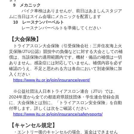
9 メカニック
バイク車検はありませんが、前日はあましんスタジア
ムに当日はスイム会場にメカニックを配置します
10 レースナンバーベルト
レースナンバーベルトを準備してください
【大会保険】
トライアスロン大会保険（引受保険会社：三井住友海上火
災保険/JTU公認）競技中の負傷などに対する大会としての補
償は、当該保険の適用範囲内です。機材・備品の補償は一切
ありません。感染症には対応していません。補償内容を必ず
確認のうえ、不足と思われる方は各自において別途保険に加
入ください
https://www.jtu.or.jp/join/insurance/event/
※公益社団法人日本トライアスロン連合（JTU）では、
2024年度から全ての都道府県競技団体・学生連合登録会員
に、大会保険とは別に、「トライアスロン安全保険」を自動
付帯します。詳しくは次をご確認ください
https://www.jtu.or.jp/join/insurance/safetysports/
【キャンセル規定】
・エントリー後のキャンセルの場合、返金はできません