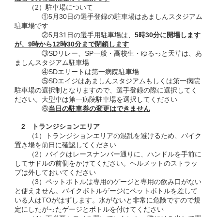
（2）駐車場について
①5月30日の選手登録の駐車場はあましんスタジアム
駐車場です
②5月31日の選手用駐車場は、
5時30分に開場します
が、9時から12時30分まで閉鎖します
③SDリレー、SP一般・高校生・ゆるっと天草は、あ
ましんスタジアム駐車場
④SDエリートは第一病院駐車場
⑤SDエイジはあましんスタジアムもしくは第一病院
駐車場の選択制となりますので、選手登録の際に選択してく
ださい。大型車は第一病院駐車場を選択してください
⑥
当日の駐車券の変更はできません
2 トランジションエリア
（1）トランジションエリアの混乱を避けるため、バイク
置き場を前日に確認してください
（2）バイクはレースナンバー通りに、ハンドルを手前に
してサドルの前側をかけてください。ヘルメットのストラッ
プは外しておいてください
（3）ペットボトルは専用のゲージと専用の飲み口がない
と使えません。バイクボトルゲージにペットボトルを差して
いる人はTOがはずします。水がないと非常に危険ですので規
定にしたがったゲージとボトルを付けてください