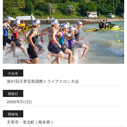
大会名
第41回天草宝島国際トライアスロン大会
開催日
2026/5/31(日)
開催地
天草市・苓北町 ( 熊本県 )