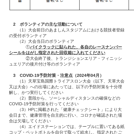
2 ボランティアの主な活動について
（1）大会前日のあましんスタジアムにおける競技者登録
の受付ボランティア
（2）大会当日のボランティア
①
バイクラックに貼られた、各自のレースナンバー
シールをはがし指定された回収箱に入れてください
②大会終了後、トランジションエリア・フィニッシ
ュエリアの後片付け等のボランティア
3 COVID-19予防対策・注意点（2024年04月）
（1）天草宝島国際トライアスロン大会（以下、天草大会
又は大会）への出場にあたっては、以下の予防対策を十分理
解し、かつ実行してください
（2）普段から、ソーシャルディスタンスの確保などの
COVID-19予防対策を行ってください
（3）HPに掲載された「健康チェックシート」により大
会日まで、健康管理を自主的に行い、コロナが確認された場
合は欠場してください
（4）エイドステーションでは、テーブルに置いてある紙
コップ・ペットボトルを自分で取って給水し、指定されたご