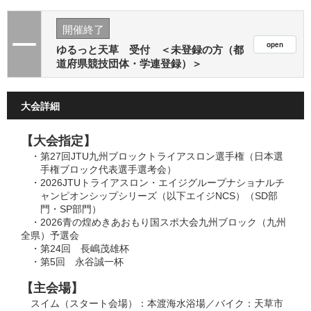
開催終了
ゆるっと天草 受付 ＜未登録の方（都
道府県競技団体・学連登録）＞
大会詳細
【大会指定】
・第27回JTU九州ブロックトライアスロン選手権（日本選
手権ブロック代表選手選考会）
・2026JTUトライアスロン・エイジグループナショナルチ
ャンピオンシップシリーズ（以下エイジNCS）（SD部
門・SP部門）
・2026青の煌めきあおもり国スポ大会九州ブロック（九州
全県）予選会
・第24回 長嶋茂雄杯
・第5回 永谷誠一杯
【主会場】
スイム（スタート会場）：本渡海水浴場／バイク：天草市