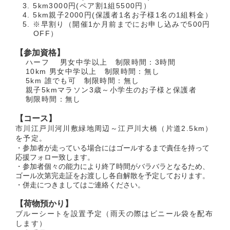
5km3000円(ペア割1組5500円）
5km親子2000円(保護者1名お子様1名の1組料金）
※早割り（開催1か月前までにお申し込みで500円
OFF）
【参加資格】
ハーフ 男女中学以上 制限時間：3時間
10km 男女中学以上 制限時間：無し
5km 誰でも可 制限時間：無し
親子5kmマラソン3歳～小学生のお子様と保護者
制限時間：無し
【コース】
市川江戸川河川敷緑地周辺～江戸川大橋（片道2.5km）
を予定。
・参加者が走っている場合にはゴールするまで責任を持って
応援フォロー致します。
・参加者個々の能力により終了時間がバラバラとなるため、
ゴール次第完走証をお渡しし各自解散を予定しております。
・併走につきましてはご連絡ください。
【荷物預かり】
ブルーシートを設置予定（雨天の際はビニール袋を配布
します）