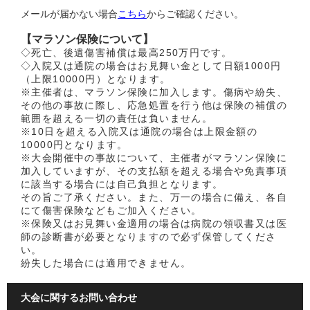
メールが届かない場合
こちら
からご確認ください。
【マラソン保険について】
◇死亡、後遺傷害補償は最高250万円です。
◇入院又は通院の場合はお見舞い金として日額1000円
（上限10000円）となります。
※主催者は、マラソン保険に加入します。傷病や紛失、
その他の事故に際し、応急処置を行う他は保険の補償の
範囲を超える一切の責任は負いません。
※10日を超える入院又は通院の場合は上限金額の
10000円となります。
※大会開催中の事故について、主催者がマラソン保険に
加入していますが、その支払額を超える場合や免責事項
に該当する場合には自己負担となります。
その旨ご了承ください。また、万一の場合に備え、各自
にて傷害保険などもご加入ください。
※保険又はお見舞い金適用の場合は病院の領収書又は医
師の診断書が必要となりますので必ず保管してくださ
い。
紛失した場合には適用できません。
大会に関するお問い合わせ