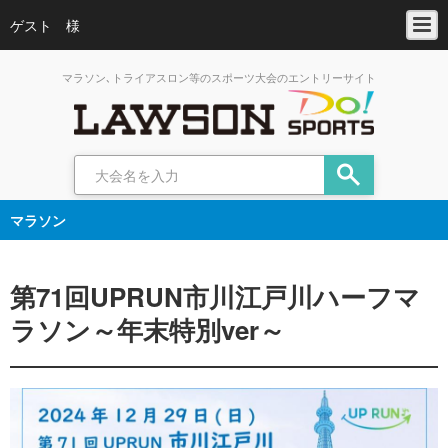
ゲスト 様
マラソン､トライアスロン等のスポーツ大会のエントリーサイト
マラソン
第71回UPRUN市川江戸川ハーフマ
ラソン～年末特別ver～