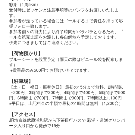
彩湖（1周5km)
受付時にゼッケンと注意事項等のパンフをお渡しいたしま
す。
参加者が走っている場合にはゴールするまで責任を持って応
援フォロー致します。
参加者個々の能力により終了時間がバラバラとなるため、ゴ
ール次第完走証をお渡しし各自解散を予定しております。
併走につきましてはご連絡ください。
【荷物預かり】
ブルーシートを設置予定（雨天の際はビニール袋を配布しま
す）
※貴重品のみ500円でお預けいただけます。
【駐車場】
【土・日・祝日・振替休日】 最初の15分まで無料、2時間以
下200円、3時間まで300円、4時間まで400円、5時間まで500
円、6時間まで700円、7時間まで900円、7時間以上1,100円
※平日は、上記料金の半額で最初の1時間は無料 （1,200台）
【アクセス】
JR埼京線武蔵浦和駅から下笹目行バスで 彩湖・道満グリンパ
ーク入り口から徒歩で15分