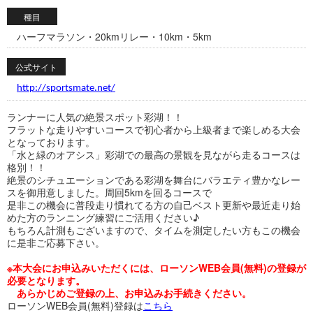
種目
ハーフマラソン・20kmリレー・10km・5km
公式サイト
http://sportsmate.net/
ランナーに人気の絶景スポット彩湖！！
フラットな走りやすいコースで初心者から上級者まで楽しめる大会
となっております。
「水と緑のオアシス」彩湖での最高の景観を見ながら走るコースは
格別！！
絶景のシチュエーションである彩湖を舞台にバラエティ豊かなレー
スを御用意しました。周回5kmを回るコースで
是非この機会に普段走り慣れてる方の自己ベスト更新や最近走り始
めた方のランニング練習にご活用ください♪
もちろん計測もございますので、タイムを測定したい方もこの機会
に是非ご応募下さい。
※本大会にお申込みいただくには、ローソンWEB会員(無料)の登録が
必要となります。
あらかじめご登録の上、お申込みお手続きください。
ローソンWEB会員(無料)登録は
こちら