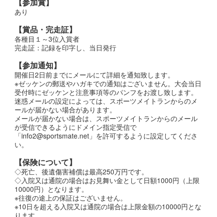
【参加賞】
あり
【賞品・完走証】
各種目１～3位入賞者
完走証：記録を印字し、当日発行
【参加通知】
開催日2日前までにメールにて詳細を通知致します。
※ゼッケンの郵送やハガキでの通知はございません。大会当日
受付時にゼッケンと注意事項等のパンフをお渡し致します。
迷惑メールの設定によっては、スポーツメイトランからのメ
ールが届かない場合があります。
メールが届かない場合は、スポーツメイトランからのメール
が受信できるようにドメイン指定受信で
「info2@sportsmate.net」を許可するように設定してくださ
い。
【保険について】
◇死亡、後遺傷害補償は最高250万円です。
◇入院又は通院の場合はお見舞い金として日額1000円（上限
10000円）となります。
※往復の途上の保証はございません。
※10日を超える入院又は通院の場合は上限金額の10000円とな
ります。