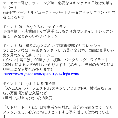
ェアカラー選び、ランニング時に必要なスキンケア＆日焼け対策を
サポート
※資生堂パーソナルビューティーパートナー＆アネッサブランド担当
者によるサポート
ポイント(2) みなとみらいナイトラン
準備体操、元実業団トップ選手による走り方ワンポイントレッスン
後に、みなとみらいをナイトラン
ポイント(3) 横浜みなとみらい 万葉倶楽部でリフレッシュ
ランニング後は、横浜みなとみらい 万葉倶楽部で、自由に夜景や花
火を見ながら心身リフレッシュ
※イベント当日は、20時より「横浜スパークリングトワイライト
2024」による花火が打ち上がります！（花火は、当日の天候等によ
り中止になる場合があります）
https://www.yokohama-sparkling-twilight.com
/
ポイント(4) うれしい参加特典
「ANESSA」パーフェクトUVスキンケアミルクNA、横浜みなとみ
らい万葉倶楽部ご入浴など
※当日ご参加いただいた方限定
「リトリート」とは、日常生活から離れ、自分の時間をつくってリ
フレッシュし、心身ともにリセットする事を指して使われていま
す。