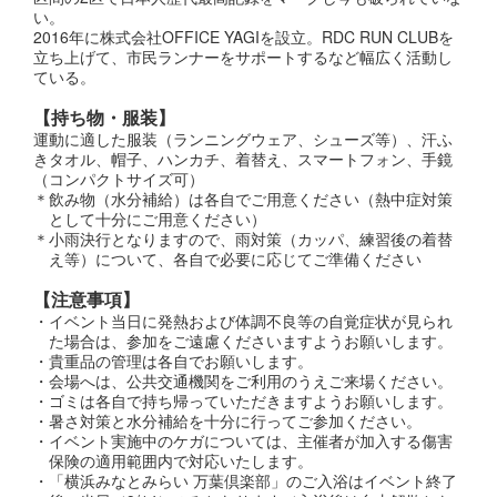
い。
2016年に株式会社OFFICE YAGIを設立。RDC RUN CLUBを
立ち上げて、市民ランナーをサポートするなど幅広く活動し
ている。
【持ち物・服装】
運動に適した服装（ランニングウェア、シューズ等）、汗ふ
きタオル、帽子、ハンカチ、着替え、スマートフォン、手鏡
（コンパクトサイズ可）
＊飲み物（水分補給）は各自でご用意ください（熱中症対策
として十分にご用意ください）
＊小雨決行となりますので、雨対策（カッパ、練習後の着替
え等）について、各自で必要に応じてご準備ください
【注意事項】
・イベント当日に発熱および体調不良等の自覚症状が見られ
た場合は、参加をご遠慮くださいますようお願いします。
・貴重品の管理は各自でお願いします。
・会場へは、公共交通機関をご利用のうえご来場ください。
・ゴミは各自で持ち帰っていただきますようお願いします。
・暑さ対策と水分補給を十分に行ってご参加ください。
・イベント実施中のケガについては、主催者が加入する傷害
保険の適用範囲内で対応いたします。
・「横浜みなとみらい 万葉倶楽部」のご入浴はイベント終了