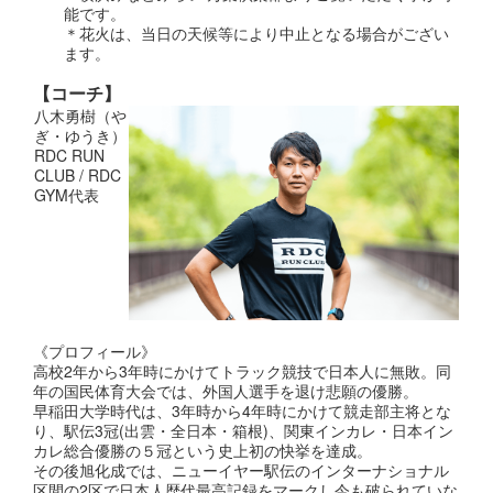
能です。
＊花火は、当日の天候等により中止となる場合がござい
ます。
【コーチ】
八木勇樹（や
ぎ・ゆうき）
RDC RUN
CLUB / RDC
GYM代表
《プロフィール》
高校2年から3年時にかけてトラック競技で日本人に無敗。同
年の国民体育大会では、外国人選手を退け悲願の優勝。
早稲田大学時代は、3年時から4年時にかけて競走部主将とな
り、駅伝3冠(出雲・全日本・箱根)、関東インカレ・日本イン
カレ総合優勝の５冠という史上初の快挙を達成。
その後旭化成では、ニューイヤー駅伝のインターナショナル
区間の2区で日本人歴代最高記録をマークし今も破られていな