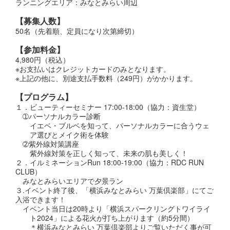
ランニングエリア：みなとみらい周辺
【募集人数】
50名（先着順、定員になり次第締切）
【参加料金】
4,980円（税込）
※お支払いはクレジットカードのみとなります。
※上記の他に、別途支払手数料（249円）がかかります。
【プログラム】
１．ビューティーセミナー 17:00-18:00（協力：資生堂）
➀パーソナルカラー診断
イエベ・ブルベを知って、パーソナルカラーに合うウェ
ア選びとメイク術を体験
➁紫外線対策講座
紫外線対策を正しく知って、未来の肌も美しく！
２．イルミネーションRun 18:00-19:00（協力：RDC RUN
CLUB）
みなとみらいエリアで夕景ラン
３.イベント終了後、「横浜みなとみらい 万葉倶楽部」にてご
入浴できます！
イベント当日は20時より「横浜スパークリングトワイライ
ト2024」による花火が打ち上がります（約5分間）
＊横浜みなとみらい 万葉倶楽部よりご覧いただく事が可