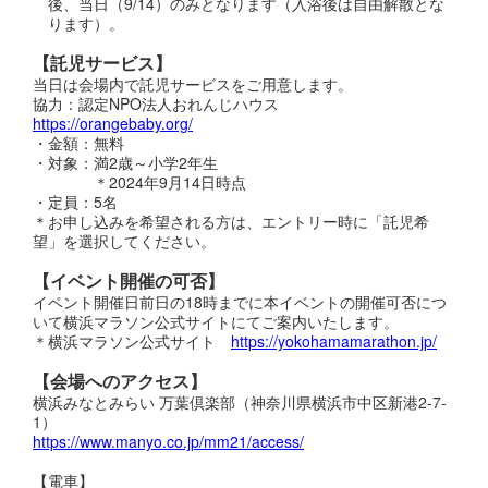
後、当日（9/14）のみとなります（入浴後は自由解散とな
ります）。
【託児サービス】
当日は会場内で託児サービスをご用意します。
協力：認定NPO法人おれんじハウス
https://orangebaby.org/
・金額：無料
・対象：満2歳～小学2年生
＊2024年9月14日時点
・定員：5名
＊お申し込みを希望される方は、エントリー時に「託児希
望」を選択してください。
【イベント開催の可否】
イベント開催日前日の18時までに本イベントの開催可否につ
いて横浜マラソン公式サイトにてご案内いたします。
＊横浜マラソン公式サイト
https://yokohamamarathon.jp/
【会場へのアクセス】
横浜みなとみらい 万葉倶楽部（神奈川県横浜市中区新港2-7-
1）
https://www.manyo.co.jp/mm21/access/
【電車】