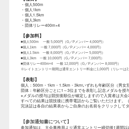
・個人500m
・個人1km
・個人1.5km
・個人3km
・団体リレー400m×4
【参加料】
■個人500m 一般 5,000円（G／Pメンバー 4,000円）
■個人1km 一般 7,000円（G／Pメンバー 4,000円）
■個人1.5km 一般 8,000円（G／Pメンバー 5,000円）
■個人3km 一般 10,000円（G／Pメンバー 7,000円）
■団体リレー400m×4 一般 12,000円（G／Pメンバー 8,000円）
※レイトエントリー期間は通常エントリー料金に1,000円（リレーは2
【表彰】
個人：500m・1km・1.5km・3kmいずれも年齢区分（
団体：年齢区分ごとに1～3位までを表彰し記念メダルを授
※メダルの授与は競技後順位が確定しますので入賞者は大会
すべての結果は競技後に携帯電話からご覧いただけます。（
完泳証は各自の結果表からご自身のお名前をクリックして
【参加通知書について】
参加通知は、大会事務局より通常エントリー締切後1週間以