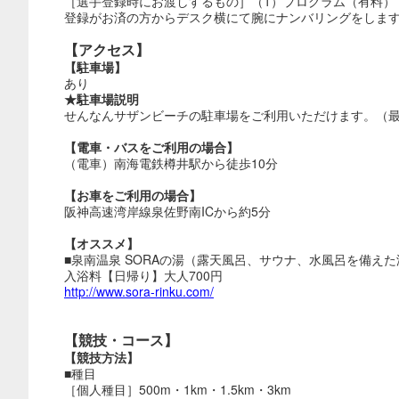
［選手登録時にお渡しするもの］（1）プログラム（有料）
登録がお済の方からデスク横にて腕にナンバリングをしま
【アクセス】
【駐車場】
あり
★駐車場説明
せんなんサザンビーチの駐車場をご利用いただけます。（最
【電車・バスをご利用の場合】
（電車）南海電鉄樽井駅から徒歩10分
【お車をご利用の場合】
阪神高速湾岸線泉佐野南ICから約5分
【オススメ】
■泉南温泉 SORAの湯（露天風呂、サウナ、水風呂を備え
入浴料【日帰り】大人700円
http://www.sora-rinku.com/
【競技・コース】
【競技方法】
■種目
［個人種目］500m・1km・1.5km・3km