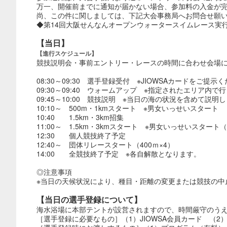
万一、開催前までに通知が届かない場合、参加料の入金が
尚、この件に関しましては、下記大会事務局へお問合せ願
◆第14回大阪せんなんオープンウォータースイムレース実行委員会 
【当日】
【進行スケジュール】
競技説明会・事前エントリー・レースの時間に合わせ会場
08:30～09:30 選手登録受付 ※JIOWSAカードをご提示
09:30～09:40 ウォームアップ ※指定されたエリア内で
09:45～10:00 競技説明 ※当日の海の状況を含めて説明
10:10～ 500m・1kmスタート ※男女いっせいスタート
10:40 1.5km・3km招集
11:00～ 1.5km・3kmスタート ※男女いっせいスター
12:30 個人競技終了予定
12:40～ 団体リレースタート（400ｍ×4）
14:00 全競技終了予定 ※各自解散となります。
◎注意事項
※当日の天候状況により、種目・距離の変更または競技の中
【当日の選手登録について】
海水浴場に本部テントが設営されますので、時間厳守のう
［選手登録に必要なもの］（1）JIOWSA会員カード （