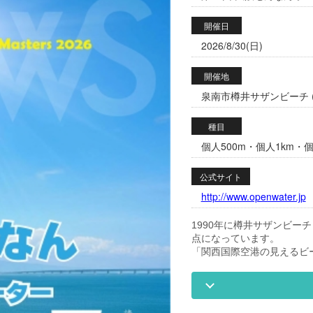
開催日
2026/8/30(日)
開催地
泉南市樽井サザンビーチ (
種目
個人500m・個人1km・個
公式サイト
http://www.openwater.jp
1990年に樽井サザンビ
点になっています。
「関西国際空港の見えるビ