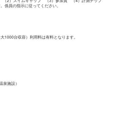
 （2）スイムキャップ （3）参加賞 （4）計測チップ
す。係員の指示に従ってください。
大1000台収容）利用料は有料となります。
た温泉施設）