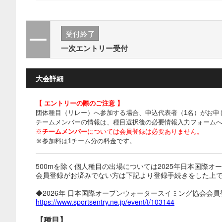
受付終了
一次エントリー受付
大会詳細
【 エントリーの際のご注意 】
団体種目（リレー）へ参加する場合、申込代表者（1名）がお申
チームメンバーの情報は、種目選択後の必要情報入力フォーム
※
チームメンバー
については会員登録は必要ありません。
※参加料は1チーム分の料金です。
500mを除く個人種目の出場については2025年日本国際
会員登録がお済みでない方は下記より登録手続きをした上
◆2026年 日本国際オープンウォータースイミング協会会員
https://www.sportsentry.ne.jp/event/t/103144
【種目】