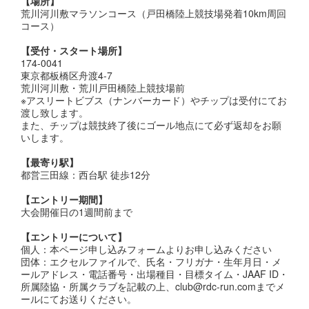
【場所】
荒川河川敷マラソンコース（戸田橋陸上競技場発着10km周回
コース）
【受付・スタート場所】
174-0041
東京都板橋区舟渡4-7
荒川河川敷・荒川戸田橋陸上競技場前
※アスリートビブス（ナンバーカード）やチップは受付にてお
渡し致します。
また、チップは競技終了後にゴール地点にて必ず返却をお願
いします。
【最寄り駅】
都営三田線：西台駅 徒歩12分
【エントリー期間】
大会開催日の1週間前まで
【エントリーについて】
個人：本ページ申し込みフォームよりお申し込みください
団体：エクセルファイルで、氏名・フリガナ・生年月日・メ
ールアドレス・電話番号・出場種目・目標タイム・JAAF ID・
所属陸協・所属クラブを記載の上、club@rdc-run.comまでメ
ールにてお送りください。