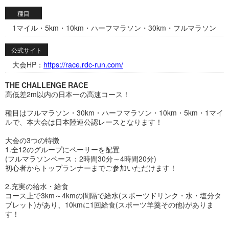
種目
1マイル・5km・10km・ハーフマラソン・30km・フルマラソン
公式サイト
大会HP：
https://race.rdc-run.com/
THE CHALLENGE RACE
高低差2m以内の日本一の高速コース！
種目はフルマラソン・30km・ハーフマラソン・10km・5km・1マイ
ルで、本大会は日本陸連公認レースとなります！
大会の3つの特徴
1.全12のグループにペーサーを配置
(フルマラソンペース：2時間30分～4時間20分)
初心者からトップランナーまでご参加いただけます！
2.充実の給水・給食
コース上で3km～4kmの間隔で給水(スポーツドリンク・水・塩分タ
ブレット)があり、10kmに1回給食(スポーツ羊羹その他)がありま
す！