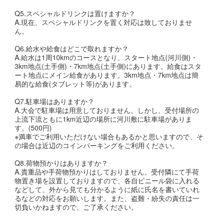
Q5.スペシャルドリンクは置けますか？
A.現在、スペシャルドリンクを置く対応は致しておりませ
ん。
Q6.給水や給食はどこで取れますか？
A.給水は1周10kmのコースとなり、スタート地点(河川側)・
3km地点(土手側)・7km地点(土手側)にあります。給食はスタ
ート地点にメイン給食があります。3km地点・7km地点は簡
易的な給食(タブレット等)があります。
Q7.駐車場はありますか？
A.大会で駐車場は用意しておりません。しかし、受付場所の
上流下流ともに1km近辺の場所に河川敷に駐車場がありま
す。(500円)
※満車でご利用いただけない場合もあるかと思いますので、そ
の場合は近辺のコインパーキングをご利用ください。
Q8.荷物預かりはありますか？
A.貴重品や手荷物預かりはしておりません。受付隣にて手荷
物置き場を設置しておりますので、各自ビニール袋に入れる
などして、外から見ても分かるように紙に氏名を書いていれ
るなどの対応をお願いします。また、盗難・紛失の責任は一
切負いかねますので、ご了承ください。