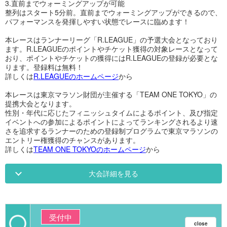
3.直前までウォーミングアップが可能
整列はスタート5分前。直前までウォーミングアップができるので、
パフォーマンスを発揮しやすい状態でレースに臨めます！
本レースはランナーリーグ「R.LEAGUE」の予選大会となっており
ます。R.LEAGUEのポイントやチケット獲得の対象レースとなって
おり、ポイントやチケットの獲得にはR.LEAGUEの登録が必要とな
ります。登録料は無料！
詳しくは
R.LEAGUEのホームページ
から
本レースは東京マラソン財団が主催する「TEAM ONE TOKYO」の
提携大会となります。
性別・年代に応じたフィニッシュタイムによるポイント、及び指定
イベントへの参加によるポイントによってランキングされるより速
さを追求するランナーのための登録制プログラムで東京マラソンの
エントリー権獲得のチャンスがあります。
詳しくは
TEAM ONE TOKYOのホームページ
から
大会詳細を見る
受付中