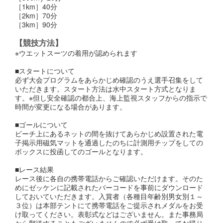
［1km］40分
［2km］70分
［3km］90分
【競技方法】
※ウエットスーツの着用が認められます
■スタートについて
必ず大会プログラムをあらかじめ確認のうえ選手召集をして
いただきます。スタート方法は水中スタート方式となりま
す。※但し安全確認の都合上、海上監視スタッフからの指示で
時間が変更になる場合があります。
■ゴールについて
ビーチ上にあるネットの間を抜けてあらかじめ設置された電
子掲示用磁気マットを通過したのちに計測用チップをしての
ボックスに投函してのゴールとなります。
■レース結果
レース後に各自の携帯電話からご確認いただけます。そのた
めにゼッケンに記載されたバーコードを事前にダウンロード
しておいていただきます。入賞者（各種目年齢別男女別１～
３位）は本部テントにて携帯電話をご提示されメダルをお受
け取ってください。表彰式などはございません。また事務局
から郵送することもございませんので必ず受け取ってお帰り