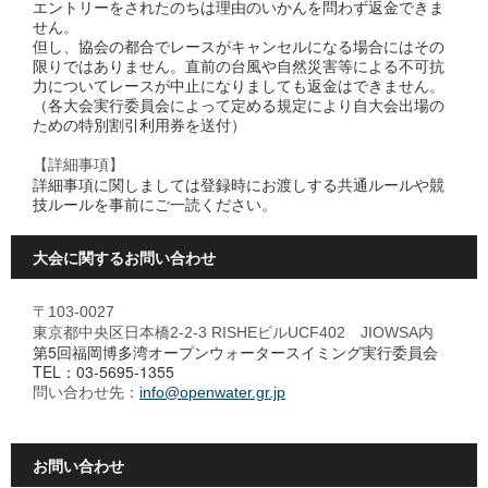
エントリーをされたのちは理由のいかんを問わず返金できま
せん。
但し、協会の都合でレースがキャンセルになる場合にはその
限りではありません。直前の台風や自然災害等による不可抗
力についてレースが中止になりましても返金はできません。
（各大会実行委員会によって定める規定により自大会出場の
ための特別割引利用券を送付）
【詳細事項】
詳細事項に関しましては登録時にお渡しする共通ルールや競
技ルールを事前にご一読ください。
大会に関するお問い合わせ
〒103-0027
東京都中央区日本橋2-2-3 RISHEビルUCF402 JIOWSA内
第5回福岡博多湾オープンウォータースイミング実行委員会
TEL：03-5695-1355
問い合わせ先：
info@openwater.gr.jp
お問い合わせ