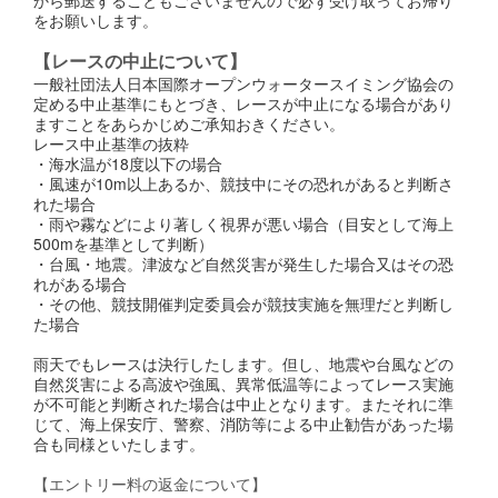
をお願いします。
【レースの中止について】
一般社団法人日本国際オープンウォータースイミング協会の
定める中止基準にもとづき、レースが中止になる場合があり
ますことをあらかじめご承知おきください。
レース中止基準の抜粋
・海水温が18度以下の場合
・風速が10m以上あるか、競技中にその恐れがあると判断さ
れた場合
・雨や霧などにより著しく視界が悪い場合（目安として海上
500mを基準として判断）
・台風・地震。津波など自然災害が発生した場合又はその恐
れがある場合
・その他、競技開催判定委員会が競技実施を無理だと判断し
た場合
雨天でもレースは決行したします。但し、地震や台風などの
自然災害による高波や強風、異常低温等によってレース実施
が不可能と判断された場合は中止となります。またそれに準
じて、海上保安庁、警察、消防等による中止勧告があった場
合も同様といたします。
【エントリー料の返金について】