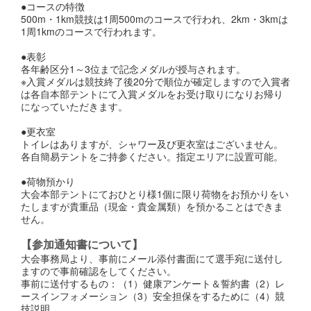
●コースの特徴
500m・1km競技は1周500mのコースで行われ、2km・3kmは
1周1kmのコースで行われます。
●表彰
各年齢区分1～3位まで記念メダルが授与されます。
※入賞メダルは競技終了後20分で順位が確定しますので入賞者
は各自本部テントにて入賞メダルをお受け取りになりお帰り
になっていただきます。
●更衣室
トイレはありますが、シャワー及び更衣室はございません。
各自簡易テントをご持参ください。指定エリアに設置可能。
●荷物預かり
大会本部テントにておひとり様1個に限り荷物をお預かりをい
たしますが貴重品（現金・貴金属類）を預かることはできま
せん。
【参加通知書について】
大会事務局より、事前にメール添付書面にて選手宛に送付し
ますので事前確認をしてください。
事前に送付するもの：（1）健康アンケート＆誓約書（2）レ
ースインフォメーション（3）安全担保をするために（4）競
技説明