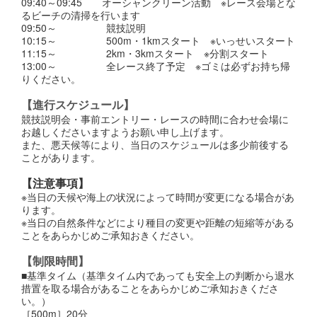
09:40～09:45 オーシャンクリーン活動 ※レース会場とな
るビーチの清掃を行います
09:50～ 競技説明
10:15～ 500m・1kmスタート ※いっせいスタート
11:15～ 2km・3kmスタート ※分割スタート
13:00～ 全レース終了予定 ※ゴミは必ずお持ち帰
りください。
【進行スケジュール】
競技説明会・事前エントリー・レースの時間に合わせ会場に
お越しくださいますようお願い申し上げます。
また、悪天候等により、当日のスケジュールは多少前後する
ことがあります。
【注意事項】
※当日の天候や海上の状況によって時間が変更になる場合があ
ります。
※当日の自然条件などにより種目の変更や距離の短縮等がある
ことをあらかじめご承知おきください。
【制限時間】
■基準タイム（基準タイム内であっても安全上の判断から退水
措置を取る場合があることをあらかじめご承知おきくださ
い。）
［500m］20分