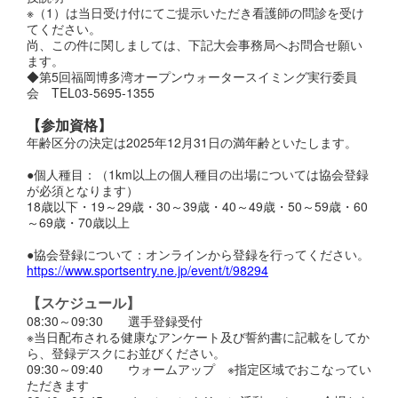
※（1）は当日受け付にてご提示いただき看護師の問診を受け
てください。
尚、この件に関しましては、下記大会事務局へお問合せ願い
ます。
◆第5回福岡博多湾オープンウォータースイミング実行委員
会 TEL03-5695-1355
【参加資格】
年齢区分の決定は2025年12月31日の満年齢といたします。
●個人種目：（1km以上の個人種目の出場については協会登録
が必須となります）
18歳以下・19～29歳・30～39歳・40～49歳・50～59歳・60
～69歳・70歳以上
●協会登録について：オンラインから登録を行ってください。
https://www.sportsentry.ne.jp/event/t/98294
【スケジュール】
08:30～09:30 選手登録受付
※当日配布される健康なアンケート及び誓約書に記載をしてか
ら、登録デスクにお並びください。
09:30～09:40 ウォームアップ ※指定区域でおこなってい
ただきます