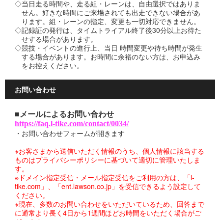
◇当日走る時間や、走る組・レーンは、自由選択ではありま
せん。好きな時間にご来場されても出走できない場合があ
ります。組・レーンの指定、変更も一切対応できません。
◇記録証の発行は、タイムトライアル終了後30分以上お待た
せする場合があります。
◇競技・イベントの進行上、当日 時間変更や待ち時間が発生
する場合があります。お時間に余裕のない方は、お申込み
をお控えください。
お問い合わせ
■メールによるお問い合わせ
https://faq.l-tike.com/contact/0034/
・お問い合わせフォームが開きます
※お客さまから送信いただく情報のうち、個人情報に該当する
ものはプライバシーポリシーに基づいて適切に管理いたしま
す。
※ドメイン指定受信・メール指定受信をご利用の方は、「l-
tike.com」、「ent.lawson.co.jp」を受信できるよう設定して
ください。
※現在、多数のお問い合わせをいただいているため、回答まで
に通常より長く4日から1週間ほどお時間をいただく場合がご