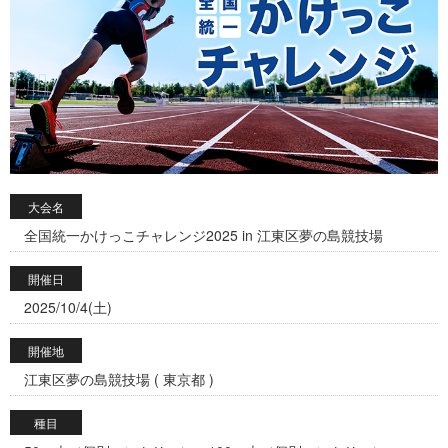
大会名
全国統一かけっこチャレンジ2025 in 江東区夢の島競技場
開催日
2025/10/4(土)
開催地
江東区夢の島競技場 ( 東京都 )
種目