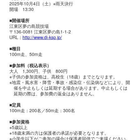
2025年10月4日（土）※雨天決行
開場 13:30
■開催場所
江東区夢の島競技場
〒136-0081 江東区夢の島1-1-2
URL：
http://www.di-ksp.jp/
■種目
100m走、50m走
■参加料（税込表示）
大人 1,300円、子供 800円
※子供の参加資格は、高校生（18歳）までとなります。
※地震・風水害・降雪・事故・感染症・伝染病などにより、開
催を中止もしくは延期する場合があります。中止もしくは
延期の際は、参加費の返金はありません。
■定員
100m走：200名／50m走：300名
■参加資格
※5歳以上
※18歳未満の方は保護者の承諾が必要となります。
※小学生以下がご参加の場合は保護者同伴でご来場ください。