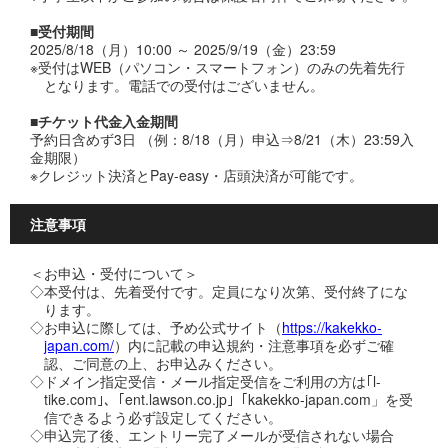
■受付期間
2025/8/18（月）10:00 ～ 2025/9/19（金）23:59
※受付はWEB（パソコン・スマートフォン）のみの先着先行
となります。電話での受付はございません。
■チケット代金入金期間
予約日含めず3日 （例：8/18（月）申込⇒8/21（木）23:59入
金期限）
※クレジット決済とPay-easy・店頭決済が可能です。
注意事項
＜お申込・受付について＞
◇本受付は、先着受付です。定員になり次第、受付終了にな
ります。
◇お申込に際しては、予め公式サイト（
https://kakekko-
japan.com/
）内に記載の申込規約・注意事項を必ずご確
認、ご同意の上、お申込みください。
◇ドメイン指定受信・メール指定受信をご利用の方は｢l-
tike.com｣、｢ent.lawson.co.jp｣「kakekko-japan.com」を受
信できるよう必ず設定してください。
◇申込完了後、エントリー完了メールが受信されない場合