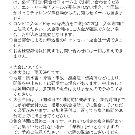
は、必ず 下記お問合せフォームまでお問い合わせくださ
い。エントリー完了メールが受信されない場合、全国統一
かけっこチャレンジ事務局からのお知らせメールも届きま
せん。
◇コンビニ入金／Pay-Easy決済をご選択の方は、入金期間に
ご注意ください。入金期間内にご入金が確認できない場
合、お申込みは無効となります。
◇自己都合によるお申込後のキャンセル・返金は一切できま
せん。
◇お客様登録情報に関するお問い合わせには一切お答えでき
ません。
＜大会について＞
◇本大会は、雨天決行です。
◇地震・風水害・降雪・事故・感染症・伝染病などにより、
開催を中止もしくは延期する場合があります。中止もしく
は延期の際は、参加費の返金はありませんので予めご了承
ください。
◇大会当日は、（開催日の1週間前に発表する）集合時間まで
に参加者受付の上、指定の集合場所までに集合していただ
く必要があります。参加者受付は、遅くても集合時間の30
分前までに済ませてください。
◇集合時間は最終コールです。それぞれ指定の集合時間まで
にお集りいただけない場合、「棄権」扱いとなりますの
で、予めご注意ください。その際の返金はございません。