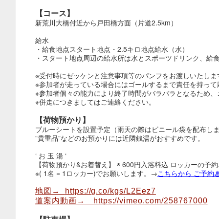
【コース】
新荒川大橋付近から戸田橋方面（片道2.5km）
給水
・給食地点スタート地点・2.5キロ地点給水（水）
・スタート地点周辺の給水所は水とスポーツドリンク、給食
※受付時にゼッケンと注意事項等のパンフをお渡しいたしま
※参加者が走っている場合にはゴールするまで責任を持って
※参加者個々の能力により終了時間がバラバラとなるため、
※併走につきましてはご連絡ください。
【荷物預かり】
ブルーシートを設置予定（雨天の際はビニール袋を配布し
”貴重品”などのお預かりには近隣銭湯がおすすめです。
‘ お 玉 湯 ‘
【荷物預かり&お着替え】 ◉ 600円入浴料込 ロッカーの
※( 1名 = 1ロッカー)でお願いします。→
こちらから ご予約
地図→
https://g.co/kgs/L2Eez7
道案内動画→
https://vimeo.com/258767000