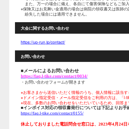
また、万一の場合に備え、各自にて傷害保険などもご加入
※保険又はお見舞い金適用の場合は病院の領収書又は医師の
紛失した場合には適用できません。
大会に関するお問い合わせ
https://up-run.jp/contact/
お問い合わせ
■メールによるお問い合わせ
https://faq.l-tike.com/contact/0034/
・お問い合わせフォームが開きます
※お客さまから送信いただく情報のうち、個人情報に該当す
※ドメイン指定受信・メール指定受信をご利用の方は、「l-tike.
※現在、多数のお問い合わせをいただいているため、回答ま
■インボイス対応の領収書発行については下記よりお手
https://faq.l-tike.com/contact/0155/
休止しておりました電話問合せ窓口は、2023年4月24