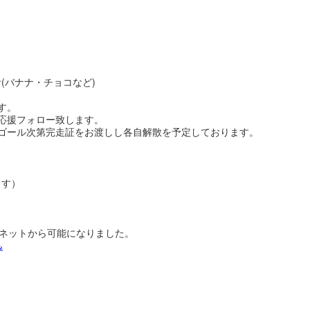
(バナナ・チョコなど)
す。
応援フォロー致します。
ゴール次第完走証をお渡しし各自解散を予定しております。
ます）
予約ネットから可能になりました。
♨