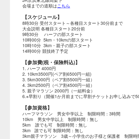
JR京浜東北線高架下
会場までの道順は
こちら
【スケジュール】
8時30分 受付スタート～各種目スタート30分前まで
大会説明 各種目スタート20分前
9時30分 ハーフの部スタート
10時00分 5km・10kmの部スタート
10時10分 3km・親子の部スタート
14時00分 競技終了予定
【参加費(税・保険料込)】
1. ハーフ 4000円
2. 10km3500円(ペア割6500円一組)
3. 5km3000円（ペア割5500円一組）
4. 3km2500円（ペア割4500円一組）
5. 親子マラソン 2000円（一組料金）
6.※早割り（開催1か月前までに早割チケットお申し込みで50
【参加資格】
ハーフマラソン 男女中学以上 制限時間：3時間
10km 男女中学以上 制限時間：無し
5km 誰でも可 制限時間：無し
3km 誰でも可 制限時間：無し
3km親子マラソン 3歳～小学生のお子様と保護者 制限時