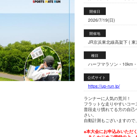
開催日
2026/7/19(日)
開催地
JR京浜東北線高架下 ( 東
種目
ハーフマラソン・10km・5
公式サイト
https://up-run.jp/
ランナーに人気の荒川！
フラットな走りやすいコー
普段走り慣れてる方の自己
さい。
自動計測もございますので
※本大会にお申込みいただく
あらかじめご登録の上、