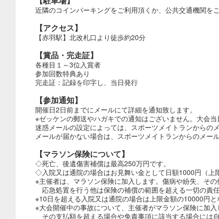
【駐車場】
近隣のコインパーキングをご利用頂くか、公共交通機関を
【アクセス】
【赤羽駅】北改札口より徒歩約20分
【賞品・完走証】
各種目１～3位入賞者
参加回数特典あり
完走証：記録を印字し、当日発行
【参加通知】
開催日2日前までにメールにて詳細を通知致します。
※ゼッケンの郵送やハガキでの通知はございません。大会当
迷惑メールの設定によっては、スポーツメイトランからの
メールが届かない場合は、スポーツメイトランからのメールが受信
【マラソン保険について】
◇死亡、後遺傷害補償は最高250万円です。
◇入院又は通院の場合はお見舞い金として日額1000円（上限
※主催者は、マラソン保険に加入します。傷病や紛失、その
応急処置を行う他は保険の補償の範囲を超える一切の責任
※10日を超える入院又は通院の場合は上限金額の10000円
※大会開催中の事故について、主催者がマラソン保険に加入
その支払額を超える場合や免責事項に該当する場合には自