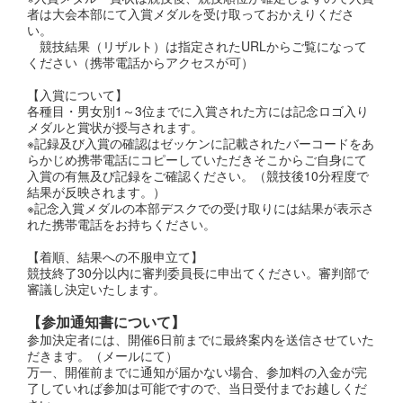
者は大会本部にて入賞メダルを受け取っておかえりくださ
い。
競技結果（リザルト）は指定されたURLからご覧になって
ください（携帯電話からアクセスが可）
【入賞について】
各種目・男女別1～3位までに入賞された方には記念ロゴ入り
メダルと賞状が授与されます。
※記録及び入賞の確認はゼッケンに記載されたバーコードをあ
らかじめ携帯電話にコピーしていただきそこからご自身にて
入賞の有無及び記録をご確認ください。（競技後10分程度で
結果が反映されます。）
※記念入賞メダルの本部デスクでの受け取りには結果が表示さ
れた携帯電話をお持ちください。
【着順、結果への不服申立て】
競技終了30分以内に審判委員長に申出てください。審判部で
審議し決定いたします。
【参加通知書について】
参加決定者には、開催6日前までに最終案内を送信させていた
だきます。（メールにて）
万一、開催前までに通知が届かない場合、参加料の入金が完
了していれば参加は可能ですので、当日受付までお越しくだ