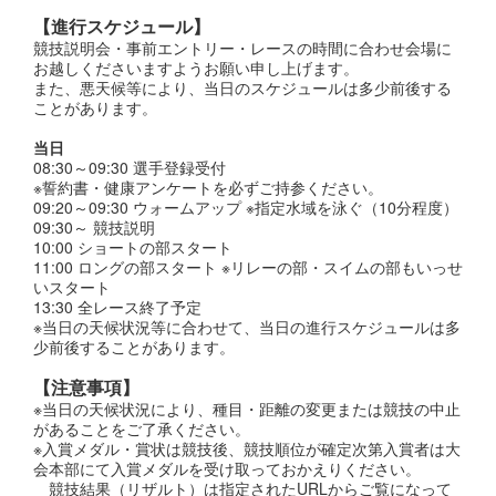
【進行スケジュール】
競技説明会・事前エントリー・レースの時間に合わせ会場に
お越しくださいますようお願い申し上げます。
また、悪天候等により、当日のスケジュールは多少前後する
ことがあります。
当日
08:30～09:30 選手登録受付
※誓約書・健康アンケートを必ずご持参ください。
09:20～09:30 ウォームアップ ※指定水域を泳ぐ（10分程度）
09:30～ 競技説明
10:00 ショートの部スタート
11:00 ロングの部スタート ※リレーの部・スイムの部もいっせ
いスタート
13:30 全レース終了予定
※当日の天候状況等に合わせて、当日の進行スケジュールは多
少前後することがあります。
【注意事項】
※当日の天候状況により、種目・距離の変更または競技の中止
があることをご了承ください。
※入賞メダル・賞状は競技後、競技順位が確定次第入賞者は大
会本部にて入賞メダルを受け取っておかえりください。
競技結果（リザルト）は指定されたURLからご覧になって