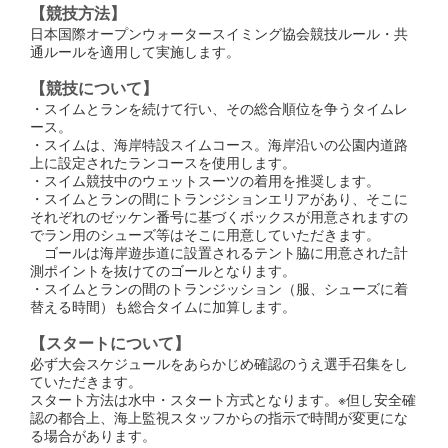
【競技方法】
日本国際オープンウォータースイミング協会競技ルール・共
通ルールを適用して実施します。
【競技について】
・スイムとランを続けて行い、その総合順位を争うタイムレ
ース。
・スイムは、海岸特設スイムコース。海岸沿いの公園内道路
上に設定されたランコースを使用します。
・スイム競技中のウェットスーツの着用を推奨します。
・スイムとランの間にトランジションエリアがあり、そこに
それぞれのゼッケン番号に基づくボックスが用意されますの
でラン用のシューズ等はそこに用意していただきます。
ゴールは海岸遊歩道に設置されるテント脇に用意された計
測ポイントを抜けてのゴールとなります。
・スイムとランの間のトランジッション（服、シューズに着
替える時間）も総合タイムに加算します。
【スタートについて】
必ず大会スケジュールをあらかじめ確認のうえ選手召集をし
ていただきます。
スタート方法は水中・スタート方式となります。※但し安全確
認の都合上、海上監視スタッフからの指示で時間が変更にな
る場合があります。