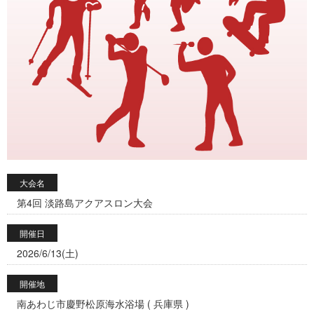
大会名
第4回 淡路島アクアスロン大会
開催日
2026/6/13(土)
開催地
南あわじ市慶野松原海水浴場 ( 兵庫県 )