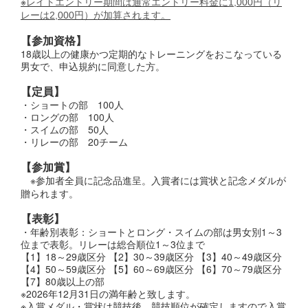
※
レイトエントリー期間は通常エントリー料金に1,000円（リ
レーは2,000円）が加算されます。
【参加資格】
18歳以上の健康かつ定期的なトレーニングをおこなっている
男女で、申込規約に同意した方。
【定員】
・ショートの部 100人
・ロングの部 100人
・スイムの部 50人
・リレーの部 20チーム
【参加賞】
※参加者全員に記念品進呈。入賞者には賞状と記念メダルが
贈られます。
【表彰】
・年齢別表彰：ショートとロング・スイムの部は男女別1～3
位まで表彰。リレーは総合順位1～3位まで
【1】18～29歳区分 【2】30～39歳区分 【3】40～49歳区分
【4】50～59歳区分 【5】60～69歳区分 【6】70～79歳区分
【7】80歳以上の部
※2026年12月31日の満年齢と致します。
※入賞メダル・賞状は競技後、競技順位が確定しますので入賞