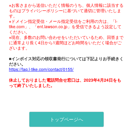
※お客さまから送信いただく情報のうち、個人情報に該当する
ものはプライバシーポリシーに基づいて適切に管理いたしま
す。
※ドメイン指定受信・メール指定受信をご利用の方は、「l-
tike.com」、「ent.lawson.co.jp」を受信できるよう設定して
ください。
※現在、多数のお問い合わせをいただいているため、回答まで
に通常より長く4日から1週間ほどお時間をいただく場合がご
ざいます。
■インボイス対応の領収書発行については下記よりお手続きく
ださい。
https://faq.l-tike.com/contact/0155/
休止しておりました電話問合せ窓口は、2023年4月24日をも
って終了いたしました。
トップページへ