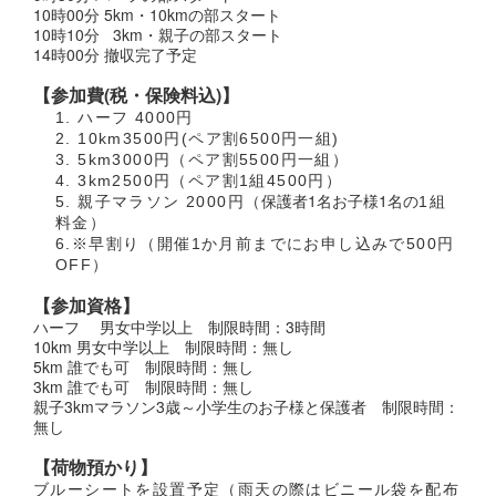
10時00分 5km・10kmの部スタート
10時10分 3km・親子の部スタート
14時00分 撤収完了予定
【参加費(税・保険料込)】
1. ハーフ 4000円
2. 10km3500円(ペア割6500円一組)
3. 5km3000円（ペア割5500円一組）
4. 3km2500円（ペア割1組4500円）
保護者1名お子様1名の
5. 親子マラソン 2000円（
1組
料金）
6.※早割り（開催1か月前までにお申し込みで500円
OFF）
【参加資格】
ハーフ 男女中学以上 制限時間：3時間
10km 男女中学以上 制限時間：無し
5km 誰でも可 制限時間：無し
3km 誰でも可 制限時間：無し
親子3kmマラソン3歳～小学生のお子様と保護者 制限時間：
無し
【荷物預かり】
ブルーシートを設置予定（雨天の際はビニール袋を配布