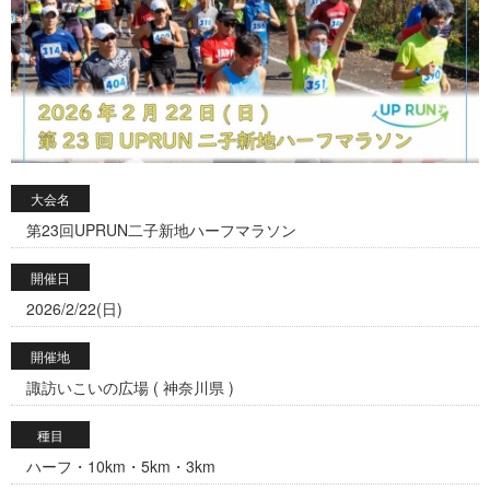
大会名
第23回UPRUN二子新地ハーフマラソン
開催日
2026/2/22(日)
開催地
諏訪いこいの広場 ( 神奈川県 )
種目
ハーフ・10km・5km・3km