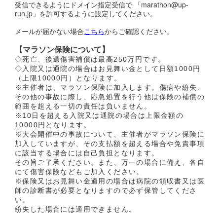
受信できるようにドメイン指定受信で 「marathon@up-
run.jp」を許可するように設定してください。
メールが届かない場合
こちら
からご確認ください。
【
マラソン保険について】
◇死亡、後遺傷害補償は最高250万円です。
◇入院又は通院の場合はお見舞い金として日額1000円
（上限10000円）となります。
※主催者は、マラソン保険に加入します。傷病や紛失、
その他の事故に際し、応急処置を行う他は保険の補償の
範囲を超える一切の責任は負いません。
※10日を超える入院又は通院の場合は上限金額の
10000円となります。
※大会開催中の事故について、主催者がマラソン保険に
加入していますが、その支払額を超える場合や免責事項
に該当する場合には自己負担となります。
その旨ご了承ください。また、万一の場合に備え、各自
にて傷害保険などもご加入ください。
※保険又はお見舞い金適用の場合は病院の領収書又は医
師の診断書が必要となりますので必ず保管してくださ
い。
紛失した場合には適用できません。