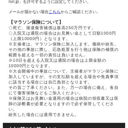
run.jp」を許可するように設定してください。
メールが届かない場合
こちら
からご確認ください。
【マラソン保険について】
◇死亡、後遺傷害補償は最高250万円です。
◇入院又は通院の場合はお見舞い金として日額1000円
（上限10000円）となります。
※主催者は、マラソン保険に加入します。傷病や紛失、
その他の事故に際し、応急処置を行う他は保険の補償の
範囲を超える一切の責任は負いません。
※10日を超える入院又は通院の場合は上限金額の
10000円となります。
※大会開催中の事故について、主催者がマラソン保険に
加入していますが、その支払額を超える場合や免責事項
に該当する場合には自己負担となります。
その旨ご了承ください。また、万一の場合に備え、各自
にて傷害保険などもご加入ください。
※保険又はお見舞い金適用の場合は病院の領収書又は医
師の診断書が必要となりますので必ず保管してくださ
い。
紛失した場合には適用できません。