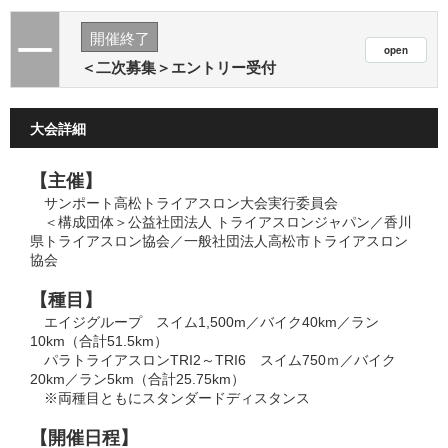
開催終了
＜二次募集＞エントリー受付
大会詳細
【主催】
サンポート高松トライアスロン大会実行委員会
＜構成団体＞公益社団法人 トライアスロンジャパン／香川
県トライアスロン協会／一般社団法人高松市トライアスロン
協会
【種目】
エイジグループ スイム1,500m／バイク40km／ラン
10km（合計
51.5km
）
パラトライアスロンTRI2～TRI6 スイム750ｍ／バイク
20km
／
ラン5km（合計
25.75km
）
※両種目ともにスタンダードディスタンス
【開催日程】