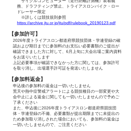
サイクルコンピューター（走行距離計測機）装着義
務、ドラフティング禁止、トライアスロンバイク・ロー
ドレーサー限定
※詳しくは競技規則参照
https://archive.jtu.or.jp/jtu/pdf/rulebook_20190123.pdf
【参加許可】
2026年度トライアスロン都道府県競技団体・学連登録の確
認および期日までに参加料のお支払い必要書類のご提出が
確認できました方に対して、6月上旬に大会出場ご案内資料
をお送りいたします
上記必要事項が確認できなかった方に関しては、参加許可
を取り消し、出場選手許可証を発送いたしません
【参加料返金】
申込後の参加料の返金は一切いたしません
荒天や熱中症警戒アラートによる競技種目の一部変更や大
会中止による返金に関しても一切いたしませんので予めご
了承ください
また、申込後に2026年度トライアスロン都道府県競技団
体・学連登録の不備、必要書類が提出期限までに未提出の
ため参加取り消しされた場合においても、参加料の返金は
一切いたしませんので、ご注意ください