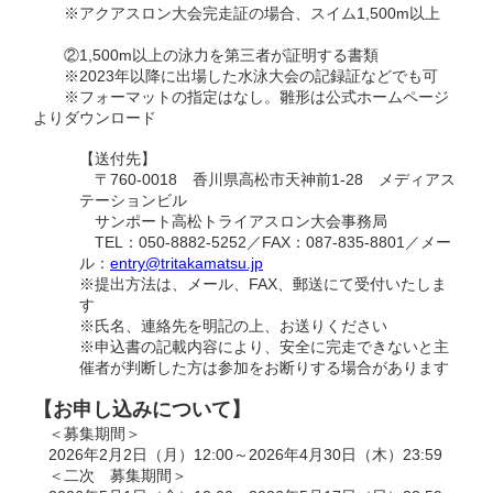
※アクアスロン大会完走証の場合、スイム1,500m以上
②1,500m以上の泳力を第三者が証明する書類
※2023年以降に出場した水泳大会の記録証などでも可
※フォーマットの指定はなし。雛形は公式ホームページ
よりダウンロード
【送付先】
〒760-0018 香川県高松市天神前1-28 メディアス
テーションビル
サンポート高松トライアスロン大会事務局
TEL：050-8882-5252／FAX：087-835-8801／メー
ル：
entry@tritakamatsu.jp
※提出方法は、メール、FAX、郵送にて受付いたしま
す
※氏名、連絡先を明記の上、お送りください
※申込書の記載内容により、安全に完走できないと主
催者が判断した方は参加をお断りする場合があります
【お申し込みについて】
＜募集期間＞
2026年2月2日（月）12:00～2026年4月30日（木）23:59
＜二次 募集期間＞