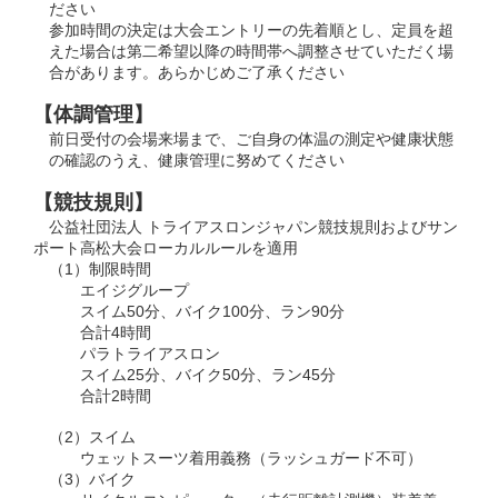
ださい
参加時間の決定は大会エントリーの先着順とし、定員を超
えた場合は第二希望以降の時間帯へ調整させていただく場
合があります。あらかじめご了承ください
【体調管理】
前日受付の会場来場まで、ご自身の体温の測定や健康状態
の確認のうえ、健康管理に努めてください
【競技規則】
公益社団法人 トライアスロンジャパン競技規則およびサン
ポート⾼松大会ローカルルールを適⽤
（1）制限時間
エイジグループ
スイム50分、バイク100分、ラン90分
合計4時間
パラトライアスロン
スイム25分、バイク50分、ラン45分
合計2時間
（2）スイム
ウェットスーツ着用義務（ラッシュガード不可）
（3）バイク