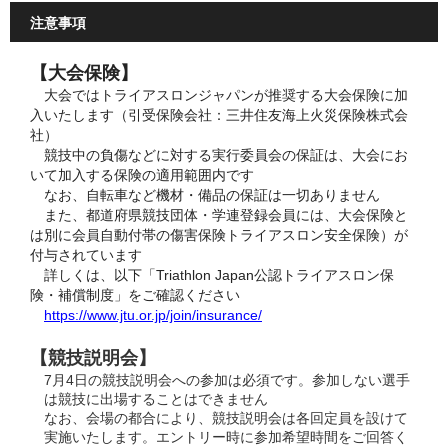
注意事項
【大会保険】
大会ではトライアスロンジャパンが推奨する大会保険に加
入いたします（引受保険会社：三井住友海上火災保険株式会
社）
競技中の負傷などに対する実行委員会の保証は、大会にお
いて加入する保険の適用範囲内です
なお、自転車など機材・備品の保証は一切ありません
また、都道府県競技団体・学連登録会員には、大会保険と
は別に会員自動付帯の傷害保険トライアスロン安全保険）が
付与されています
詳しくは、以下「Triathlon Japan公認トライアスロン保
険・補償制度」をご確認ください
https://www.jtu.or.jp/join/insurance/
【競技説明会】
7月4日の競技説明会への参加は必須です。参加しない選手
は競技に出場することはできません
なお、会場の都合により、競技説明会は各回定員を設けて
実施いたします。エントリー時に参加希望時間をご回答く