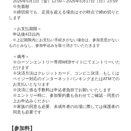
2026年5月1日（金）12:00～2026年5月17日（日）23:59
※先着順
※締切前でも、定員を超える場合はその時点で締め切りと
します
＜お支払期限＞
申込後4日以内
※上記期限内にお支払い手続きがない場合は、参加意思がない
ものとみなし、参加申込みを取り消さていただきます
＜備考＞
※ローソンエントリー専用WEBサイトにてエントリーいた
だけます
※決済方法はクレジットカード、コンビニ決済、もしくは
ペイジー対応のインターネットバンキングまたはATMでの
お支払いとなります
※決済に係る手数料は申込者負担でお願いいたします
※エントリー時に、参加誓約書も合わせてご確認・同意の
上お申込みください
※家族の同意も必要、未成年者の出場に際しては保護者の
同意も必要です
【参加料】