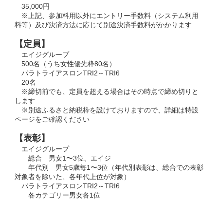
35,000円
※上記、参加料用以外にエントリー手数料（システム利用
料等）及び決済方法に応じて別途決済手数料がかかります
【定員】
エイジグループ
500名（うち女性優先枠80名）
パラトライアスロンTRI2～TRI6
20名
※締切前でも、定員を超える場合はその時点で締め切りと
します
※別途ふるさと納税枠を設けておりますので、詳細は特設
ページをご確認ください
【表彰】
エイジグループ
総合 男⼥1〜3位、エイジ
年代別 男⼥5歳毎1〜3位（年代別表彰は、総合での表彰
対象者を除いた、各年代上位が対象）
パラトライアスロンTRI2～TRI6
各カテゴリー男女各1位