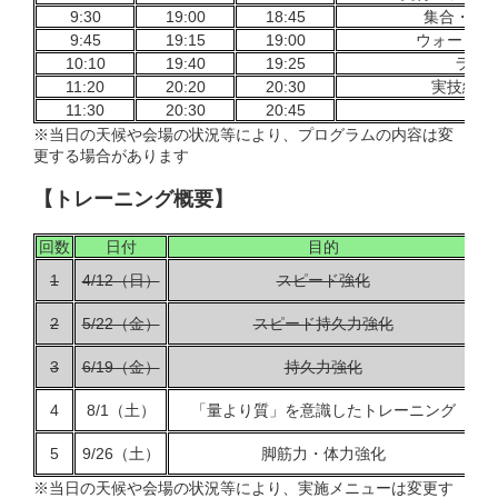
9:30
19:00
18:45
集合・ガ
9:45
19:15
19:00
ウォーミン
10:10
19:40
19:25
ラン
11:20
20:20
20:30
実技終了
11:30
20:30
20:45
終
※当日の天候や会場の状況等により、プログラムの内容は変
更する場合があります
【トレーニング概要】
回数
日付
目的
1
4/12（日）
スピード強化
2
5/22（金）
スピード持久力強化
3
6/19（金）
持久力強化
4
8/1（土）
「量より質」を意識したトレーニング
5
9/26（土）
脚筋力・体力強化
※当日の天候や会場の状況等により、実施メニューは変更す