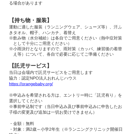
る場合があります
【持ち物・服装】
運動に適した服装（ランニングウェア、シューズ等）、汗ふ
きタオル、帽子、ハンカチ、着替え
※飲み物（水分補給）は各自でご用意ください（熱中症対策
として十分にご用意ください）
※小雨決行となりますので、雨対策（カッパ、練習後の着替
え等）について、各自で必要に応じてご準備ください
【託児サービス】
当日は会場内で託児サービスをご用意します
協力：認定NPO法人おれんじハウス
https://orangebaby.org/
※申込みを希望される方は、エントリー時に「託児有り」を
選択してください
※事前申込制です（当日申込み及び事前申込みに申告したお
子様の変更及び追加は一切お受けできません）
・金額：無料
・対象：満2歳～小学2年生（※ランニングクリニック開催日