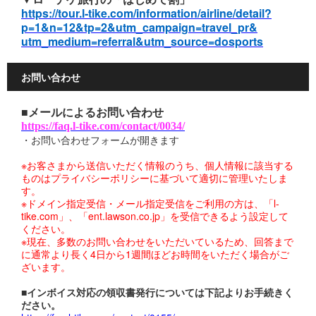
https://tour.l-tike.com/information/
airline/detail?
p=1&n=12&tp=2&
utm_campaign=travel_pr&
utm_medium=referral&
utm_source=dosports
お問い合わせ
■メールによるお問い合わせ
https://faq.l-tike.com/contact/0034/
・お問い合わせフォームが開きます
※お客さまから送信いただく情報のうち、個人情報に該当する
ものはプライバシーポリシーに基づいて適切に管理いたしま
す。
※ドメイン指定受信・メール指定受信をご利用の方は、「l-
tike.com」、「ent.lawson.co.jp」を受信できるよう設定して
ください。
※現在、多数のお問い合わせをいただいているため、回答まで
に通常より長く4日から1週間ほどお時間をいただく場合がご
ざいます。
■インボイス対応の領収書発行については下記よりお手続きく
ださい。