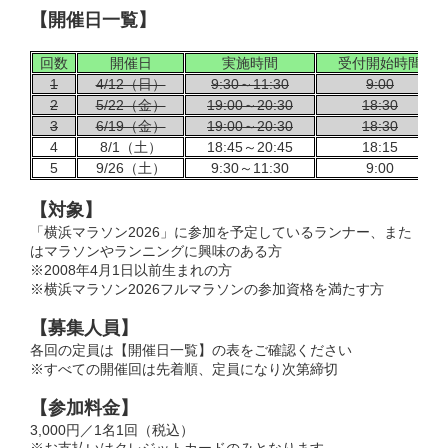
【開催日一覧】
回数
開催日
実施時間
受付開始時間
1
4/12（日）
9:30～11:30
9:00
2
5/22（金）
19:00～20:30
18:30
3
6/19（金）
19:00～20:30
18:30
4
8/1（土）
18:45～20:45
18:15
5
9/26（土）
9:30～11:30
9:00
【対象】
「横浜マラソン2026」に参加を予定しているランナー、また
はマラソンやランニングに興味のある方
※2008年4月1日以前生まれの方
※横浜マラソン2026フルマラソンの参加資格を満たす方
【募集人員
】
各回の定員は【開催日一覧】の表をご確認ください
※すべての開催回は先着順、定員になり次第締切
【参加料金】
3,000円／1名1回（税込）