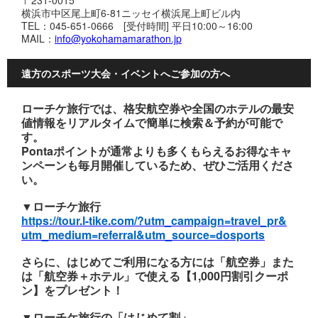
〒231-0015
横浜市中区尾上町6-81ニッセイ横浜尾上町ビル内
TEL：045-651-0666 [受付時間] 平日10:00～16:00
MAIL：
info@yokohamamarathon.jp
遠方のスポーツ大会・イベントへご参加の方へ
ローチケ旅行では、格安航空券や全国のホテルの最安
値情報をリアルタイムで簡単に検索＆予約が可能で
す。
Pontaポイントが通常よりも多くもらえるお得なキャ
ンペーンも毎月開催しているため、ぜひご活用くださ
い。
▼ローチケ旅行
https://tour.l-tike.com/
?utm_campaign=travel_pr&
utm_medium=referral&
utm_source=dosports
さらに、はじめてご利用になる方には「航空券」また
は「航空券＋ホテル」で使える【1,000円割引クーポ
ン】をプレゼント！
▼ローチケ旅行の「はじめて割」