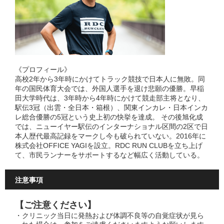
《プロフィール》
高校2年から3年時にかけてトラック競技で日本人に無敗。同
年の国民体育大会では、外国人選手を退け悲願の優勝。早稲
田大学時代は、3年時から4年時にかけて競走部主将となり、
駅伝3冠（出雲・全日本・箱根）、関東インカレ・日本インカ
レ総合優勝の5冠という史上初の快挙を達成。 その後旭化成
では、ニューイヤー駅伝のインターナショナル区間の2区で日
本人歴代最高記録をマークし今も破られていない。2016年に
株式会社OFFICE YAGIを設立。RDC RUN CLUBを立ち上げ
て、市民ランナーをサポートするなど幅広く活動している。
注意事項
【ご注意ください】
・クリニック当日に発熱および体調不良等の自覚症状が見ら