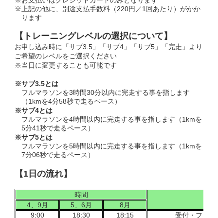
※お支払いはクレジットカードのみとなります
※上記の他に、別途支払手数料（220円／1回あたり）がかか
ります
【トレーニングレベルの選択について】
お申し込み時に「サブ3.5」「サブ4」「サブ5」「完走」より
ご希望のレベルをご選択ください
※当日に変更することも可能です
※サブ3.5とは
フルマラソンを3時間30分以内に完走する事を指します
（1kmを4分58秒で走るペース）
※サブ4とは
フルマラソンを4時間以内に完走する事を指します（1kmを
5分41秒で走るペース）
※サブ5とは
フルマラソンを5時間以内に完走する事を指します（1kmを
7分06秒で走るペース）
【1日の流れ】
時間
プ
4、9月
5、6月
8月
9:00
18:30
18:15
受付・フリー