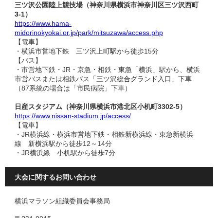
三ツ沢公園陸上競技場（神奈川県横浜市神奈川区三ツ沢西町
3-1）
https://www.hama-
midorinokyokai.or.jp/park/mitsuzawa/access.php
【電車】
・横浜市営地下鉄 三ツ沢上町駅から徒歩15分
【バス】
・市営地下鉄・JR・京急・相鉄・東急「横浜」駅から、横浜
市営バスまたは相鉄バス「三ツ沢総合グランド入口」下車
（87系統の場合は「市民病院」下車）
日産スタジアム（神奈川県横浜市港北区小机町3302-5）
https://www.nissan-stadium.jp/access/
【電車】
・JR横浜線・横浜市営地下鉄・相鉄新横浜線・東急新横浜
線 新横浜駅から徒歩12～14分
・JR横浜線 小机駅から徒歩7分
大会に関するお問い合わせ
横浜マラソン組織委員会事務局