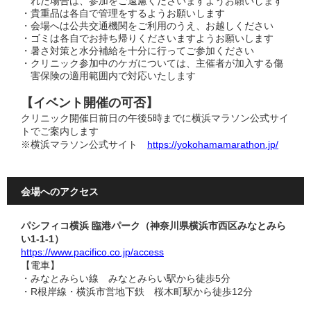
れた場合は、参加をご遠慮くださいますようお願いします
・貴重品は各自で管理をするようお願いします
・会場へは公共交通機関をご利用のうえ、お越しください
・ゴミは各自でお持ち帰りくださいますようお願いします
・暑さ対策と水分補給を十分に行ってご参加ください
・クリニック参加中のケガについては、主催者が加入する傷
害保険の適用範囲内で対応いたします
【イベント開催の可否】
クリニック開催日前日の午後5時までに横浜マラソン公式サイ
トでご案内します
※横浜マラソン公式サイト
https://yokohamamarathon.jp/
会場へのアクセス
パシフィコ横浜 臨港パーク（神奈川県横浜市西区みなとみら
い1-1-1）
https://www.pacifico.co.jp/access
【電車】
・みなとみらい線 みなとみらい駅から徒歩5分
・R根岸線・横浜市営地下鉄 桜木町駅から徒歩12分