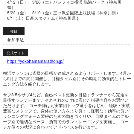
4/12（日）、9/26（土）パシフィコ横浜 臨港パーク（神奈川
県）
5/22（金）、6/19（金）三ツ沢公園陸上競技場（神奈川県）
8/1（土）日産スタジアム ( 神奈川県 )
種目
参加申込
公式サイト
https://yokohamamarathon.jp/
横浜マラソンは皆様の目標が達成されるようサポートします。4月か
ら9月までの間に開催し、目標タイム別にその時期に効果的なトレー
ニング方法を紹介します。
サブ3.5やサブ4など、自己ベスト更新を目指すランナーから完走を
目指すランナーまで、それぞれの走力に応じた指導内容をお選びい
ただけます。 コーチ陣は元実業団トップ選手をはじめ、経験・実績
豊富なスタッフで、身体の使い方をより良くし怪我なく効率の良い
ランニングフォーム習得のための動きづくりや、目標タイムのグル
ープ別で適切なペース・負荷でのラントレーニングを実施し、コー
チが個々の状況に合わせてアドバイスを行います。