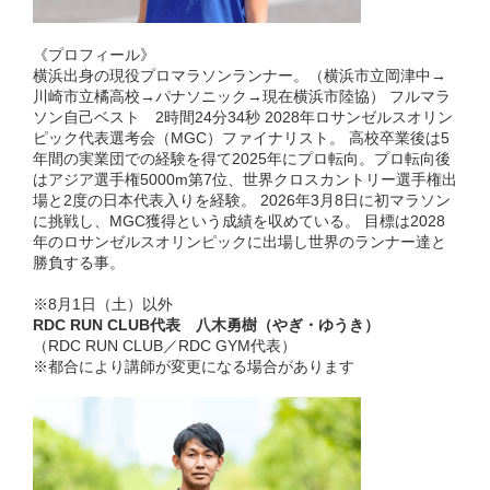
《プロフィール》
横浜出身の現役プロマラソンランナー。（横浜市立岡津中→
川崎市立橘高校→パナソニック→現在横浜市陸協） フルマラ
ソン自己ベスト 2時間24分34秒 2028年ロサンゼルスオリン
ピック代表選考会（MGC）ファイナリスト。 高校卒業後は5
年間の実業団での経験を得て2025年にプロ転向。プロ転向後
はアジア選手権5000m第7位、世界クロスカントリー選手権出
場と2度の日本代表入りを経験。 2026年3月8日に初マラソン
に挑戦し、MGC獲得という成績を収めている。 目標は2028
年のロサンゼルスオリンピックに出場し世界のランナー達と
勝負する事。
※8月1日（土）以外
RDC RUN CLUB代表 八木勇樹（やぎ・ゆうき）
（RDC RUN CLUB／RDC GYM代表）
※都合により講師が変更になる場合があります