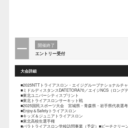
開催終了
エントリー受付
大会詳細
■2025NTTトライアスロン・エイジグループナショナル
■ミドルディスタンスDATETORA70／エイジNCS（ロン
■東北ユニバーシティスプリント
■東北トライアスロンサーキット戦
■2025国民スポーツ大会 宮城県・青森県・岩手県代表選
■Enjoy＆Safetyトライアスロン
■キッズ＆ジュニアトライアスロン
■東北⾼校⽣選⼿権
■パラトライアスロン学校訪問事業（予定）■ビーチクリー