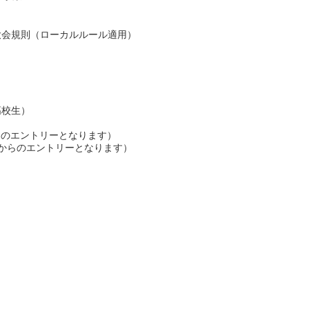
⼤会規則（ローカルルール適⽤）
高校生）
らのエントリーとなります）
からのエントリーとなります）