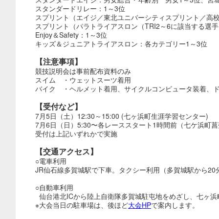
スタンダードリレー：1～3位
スプリント（エイジ／東北ユニバーシティスプリント／高校
スプリント（パラトライアスロン（TRI2～6に該当する選
Enjoy＆Safety：1～3位
キッズ＆ジュニアトライアスロン：各カテゴリー1～3位
【注意事項】
競技説明会は事前配布資料のみ
スイム ・ウェットスーツ着用
バイク ・ヘルメット着用、サイクルコンピュータ装着、
【受付など】
7月5日（土）12:30～15:00 (七ヶ浜町生涯学習センター)
7月6日（日）5:30〜各レーススタート1時間前（七ケ浜町
受付は上記いずれかで実施
【交通アクセス】
○電車利用
JR仙石線多賀城駅で下車。タクシー利用（多賀城駅から20
○自動車利用
仙台港北ICから陸上自衛隊多賀城駐屯地をめざし、七ヶ浜
※大会当日の駐車場は、後ほど
大会HP
で案内します。