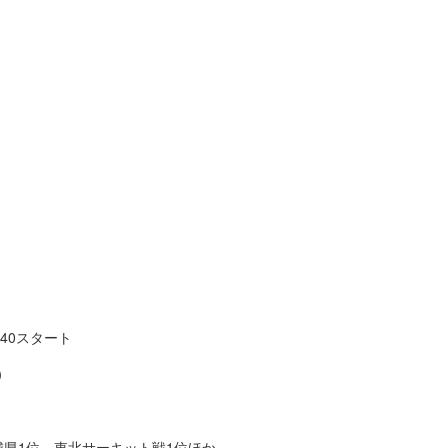
）
40スタート
）
城県1位、東北サーキット戦1位ほか