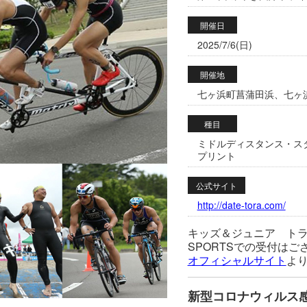
開催日
2025/7/6(日)
開催地
七ヶ浜町菖蒲田浜、七ヶ浜町
種目
ミドルディスタンス・ス
プリント
公式サイト
http://date-tora.com/
キッズ＆ジュニア トライア
SPORTSでの受付はご
オフィシャルサイト
よ
新型コロナウィルス感