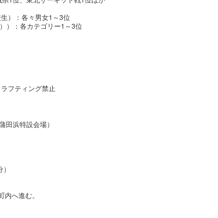
生）：各々男女1～3位
手））：各カテゴリー1～3位
ドラフティング禁止
菖蒲田浜特設会場）
分）
町内へ進む。