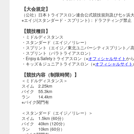
【大会規定】
（公社）⽇本トライアスロン連合公式競技規則及び七ヶ浜
※エイジ(スタンダード・スプリント)：ドラフティング禁⽌
【競技種目】
・ミドルディスタンス
・スタンダード（エイジ／リレー）
・スプリント（エイジ／東北ユニバーシティスプリント／
・スプリント（パラトライアスロン）
・Enjoy＆Safetyトライアスロン（※
オフィシャルサイト
か
・キッズ＆ジュニアトライアスロン（※
オフィシャルサイト
【競技内容（制限時間）】
＜ミドルディスタンス＞
スイム 2.25km
バイク 55.3km
ラン 14.4km
※バイク関門有
＜スタンダード（エイジ／リレー）＞
スイム 1.5km (60分）
バイク 40km (120分）
ラン 10km (60分）