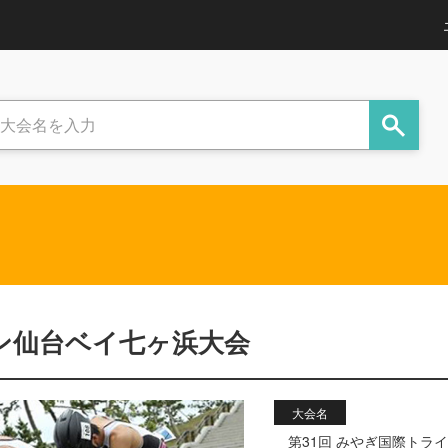
ロン仙台ベイ七ヶ浜大会
大会名
第31回 みやぎ国際トラ