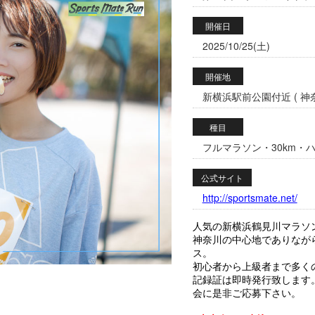
開催日
2025/10/25(土)
開催地
新横浜駅前公園付近 ( 神奈
種目
フルマラソン・30km・ハ
公式サイト
http://sportsmate.net/
人気の新横浜鶴見川マラソ
神奈川の中心地でありなが
ス。
初心者から上級者まで多く
記録証は即時発行致します
会に是非ご応募下さい。