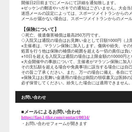
開催日2日前までにメールにて詳細を通知致します。
※ゼッケンの郵送やハガキでの通知はございません。大会当
迷惑メールの設定によっては、スポーツメイトランからの
メールが届かない場合は、スポーツメイトランからのメールが受信
【保険について】
◇死亡、後遺傷害補償は最高250万円です。
◇入院又は通院の場合はお見舞い金として日額1000円（上限
※主催者は、マラソン保険に加入します。傷病や紛失、その
処置を行う他は保険の補償の範囲を超える一切の責任は負
※10日を超える入院又は通院の場合は上限金額の10000円
※大会開催中の事故について、主催者がマラソン保険に加入
その支払額を超える場合や免責事項に該当する場合には自
その旨ご了承ください。また、万一の場合に備え、各自に
※保険又はお見舞い金適用の場合は病院の領収書又は医師の
必ず保管してください。紛失した場合には適用できません
お問い合わせ
■メールによるお問い合わせ
https://faq.l-tike.com/contact/0034/
・お問い合わせフォームが開きます