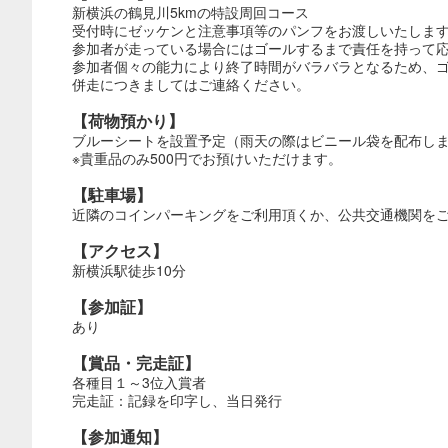
新横浜の鶴見川5kmの特設周回コース
受付時にゼッケンと注意事項等のパンフをお渡しいたしま
参加者が走っている場合にはゴールするまで責任を持って
参加者個々の能力により終了時間がバラバラとなるため、
併走につきましてはご連絡ください。
【荷物預かり】
ブルーシートを設置予定（雨天の際はビニール袋を配布し
※貴重品のみ500円でお預けいただけます。
【駐車場】
近隣のコインパーキングをご利用頂くか、公共交通機関を
【アクセス】
新横浜駅徒歩10分
【参加証】
あり
【賞品・完走証】
各種目１～3位入賞者
完走証：記録を印字し、当日発行
【参加通知】