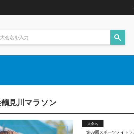
浜鶴見川マラソン
大会名
第89回スポーツメイト