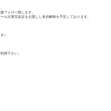
す。
応援フォロー致します。
ゴール次第完走証をお渡しし各自解散を予定しております。
ます）
ご利用下さい。