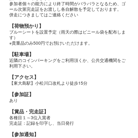
参加者個々の能力により終了時間がバラバラとなるため、ゴ
ール次第完走証をお渡しし各自解散を予定しております。
併走につきましてはご連絡ください
【荷物預かり】
ブルーシートを設置予定（雨天の際はビニール袋を配布しま
す）
※貴重品のみ500円でお預けいただけます。
【駐車場】
近隣のコインパーキングをご利用頂くか、公共交通機関をご
利用下さい。
【アクセス】
【東大島駅】小松川口改札より徒歩15分
【参加証】
あり
【賞品・完走証】
各種目１～3位入賞者
完走証：記録を印字し、当日発行
【参加通知】