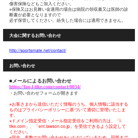
傷害保険などもご加入ください。
※保険又はお見舞い金適用の場合は病院の領収書又は医師の診
断書が必要となりますので
必ず保管してください。紛失した場合には適用できません。
大会に関するお問い合わせ
http://sportsmate.net/contact/
お問い合わせ
■メールによるお問い合わせ
https://faq.l-tike.com/contact/0034/
・お問い合わせフォームが開きます
※お客さまから送信いただく情報のうち、個人情報に該当する
ものはプライバシーポリシーに基づいて適切に管理いたしま
す。
※ドメイン指定受信・メール指定受信をご利用の方は、「l-
tike.com」、「ent.lawson.co.jp」を受信できるよう設定して
ください。
※現在、多数のお問い合わせをいただいているため、回答まで