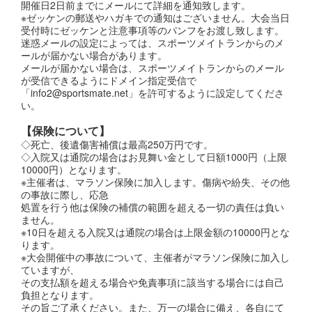
開催日2日前までにメールにて詳細を通知致します。
※ゼッケンの郵送やハガキでの通知はございません。大会当日
受付時にゼッケンと注意事項等のパンフをお渡し致します。
迷惑メールの設定によっては、スポーツメイトランからのメ
ールが届かない場合があります。
メールが届かない場合は、スポーツメイトランからのメール
が受信できるようにドメイン指定受信で
「info2@sportsmate.net」を許可するように設定してくださ
い。
【保険について】
◇死亡、後遺傷害補償は最高250万円です。
◇入院又は通院の場合はお見舞い金として日額1000円（上限
10000円）となります。
※主催者は、マラソン保険に加入します。傷病や紛失、その他
の事故に際し、応急
処置を行う他は保険の補償の範囲を超える一切の責任は負い
ません。
※10日を超える入院又は通院の場合は上限金額の10000円とな
ります。
※大会開催中の事故について、主催者がマラソン保険に加入し
ていますが、
その支払額を超える場合や免責事項に該当する場合には自己
負担となります。
その旨ご了承ください。また、万一の場合に備え、各自にて