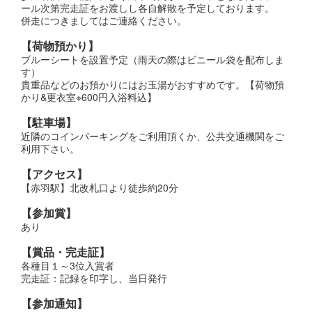
ール次第完走証をお渡しし各自解散を予定しております。
併走につきましてはご連絡ください。
【荷物預かり】
ブルーシートを設置予定（雨天の際はビニール袋を配布しま
す）
貴重品などのお預かりにはお玉湯がおすすめです。【荷物預
かり&更衣室※600円入浴料込】
【駐車場】
近隣のコインパーキングをご利用頂くか、公共交通機関をご
利用下さい。
【アクセス】
【赤羽駅】北改札口より徒歩約20分
【参加賞】
あり
【賞品・完走証】
各種目１～3位入賞者
完走証：記録を印字し、当日発行
【参加通知】