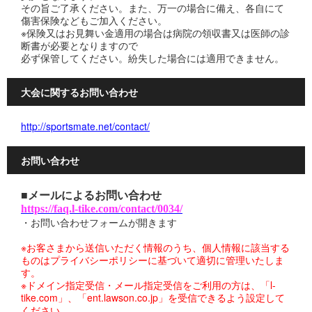
その旨ご了承ください。また、万一の場合に備え、各自にて
傷害保険などもご加入ください。
※保険又はお見舞い金適用の場合は病院の領収書又は医師の診
断書が必要となりますので
必ず保管してください。紛失した場合には適用できません。
大会に関するお問い合わせ
http://sportsmate.net/contact/
お問い合わせ
■メールによるお問い合わせ
https://faq.l-tike.com/contact/0034/
・お問い合わせフォームが開きます
※お客さまから送信いただく情報のうち、個人情報に該当する
ものはプライバシーポリシーに基づいて適切に管理いたしま
す。
※ドメイン指定受信・メール指定受信をご利用の方は、「l-
tike.com」、「ent.lawson.co.jp」を受信できるよう設定して
ください。