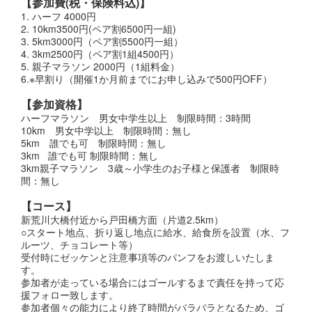
【参加費(税・保険料込)】
1. ハーフ 4000円
2. 10km3500円(ペア割6500円一組)
3. 5km3000円（ペア割5500円一組）
4. 3km2500円（ペア割1組4500円）
5. 親子マラソン 2000円（1組料金）
6.※早割り（開催1か月前までにお申し込みで500円OFF）
【参加資格】
ハーフマラソン 男女中学生以上 制限時間：3時間
10km 男女中学以上 制限時間：無し
5km 誰でも可 制限時間：無し
3km 誰でも可 制限時間：無し
3km親子マラソン 3歳～小学生のお子様と保護者 制限時
間：無し
【コース】
新荒川大橋付近から戸田橋方面（片道2.5km）
○スタート地点、折り返し地点に給水、給食所を設置（水、フ
ルーツ、チョコレート等）
受付時にゼッケンと注意事項等のパンフをお渡しいたしま
す。
参加者が走っている場合にはゴールするまで責任を持って応
援フォロー致します。
参加者個々の能力により終了時間がバラバラとなるため、ゴ