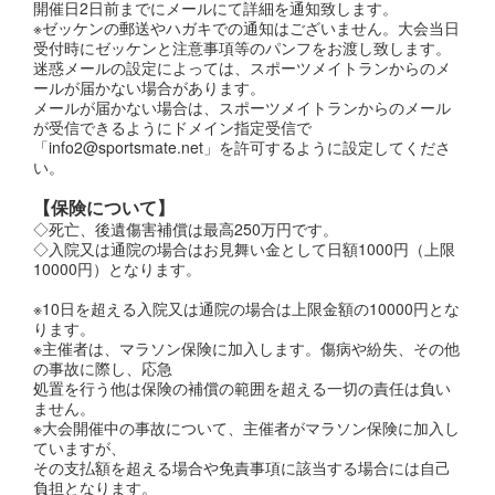
開催日2日前までにメールにて詳細を通知致します。
※ゼッケンの郵送やハガキでの通知はございません。大会当日
受付時にゼッケンと注意事項等のパンフをお渡し致します。
迷惑メールの設定によっては、スポーツメイトランからのメ
ールが届かない場合があります。
メールが届かない場合は、スポーツメイトランからのメール
が受信できるようにドメイン指定受信で
「info2@sportsmate.net」を許可するように設定してくださ
い。
【保険について】
◇死亡、後遺傷害補償は最高250万円です。
◇入院又は通院の場合はお見舞い金として日額1000円（上限
10000円）となります。
※10日を超える入院又は通院の場合は上限金額の10000円とな
ります。
※主催者は、マラソン保険に加入します。傷病や紛失、その他
の事故に際し、応急
処置を行う他は保険の補償の範囲を超える一切の責任は負い
ません。
※大会開催中の事故について、主催者がマラソン保険に加入し
ていますが、
その支払額を超える場合や免責事項に該当する場合には自己
負担となります。