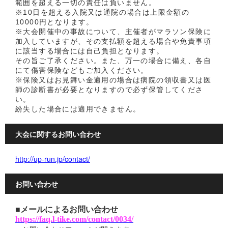
範囲を超える一切の責任は負いません。
※10日を超える入院又は通院の場合は上限金額の
10000円となります。
※大会開催中の事故について、主催者がマラソン保険に
加入していますが、その支払額を超える場合や免責事項
に該当する場合には自己負担となります。
その旨ご了承ください。また、万一の場合に備え、各自
にて傷害保険などもご加入ください。
※保険又はお見舞い金適用の場合は病院の領収書又は医
師の診断書が必要となりますので必ず保管してくださ
い。
紛失した場合には適用できません。
大会に関するお問い合わせ
http://up-run.jp/contact/
お問い合わせ
■メールによるお問い合わせ
https://faq.l-tike.com/contact/0034/