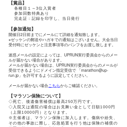
【賞品】
各種目１～3位入賞者
参加回数特典あり
完走証：記録を印字し、当日発行
【参加通知】
開催日2日前までにメールにて詳細を通知致します。
※ゼッケンの郵送やハガキでの通知はございません。大会当日
受付時にゼッケンと注意事項等のパンフをお渡し致します。
迷惑メールの設定によっては、UPRUN実行委員会からのメー
ルが届かない場合があります。
メールが届かない場合は、UPRUN実行委員会からのメールが
受信できるようにドメイン指定受信で 「marathon@up-
run.jp」を許可するように設定してください。
メールが届かない場合
こちら
からご確認ください。
【マラソン保険について】
◇死亡、後遺傷害補償は最高250万円です。
◇入院又は通院の場合はお見舞い金として日額1000円
（上限10000円）となります。
※主催者は、マラソン保険に加入します。傷病や紛失、
その他の事故に際し、応急処置を行う他は保険の補償の