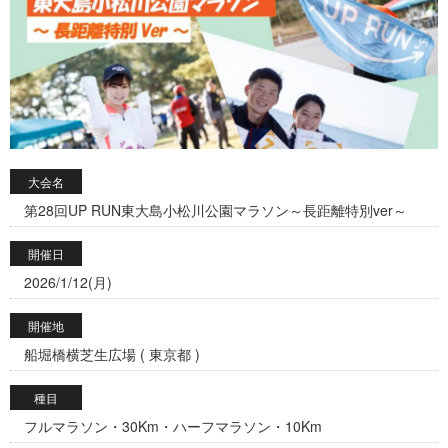
大会名
第28回UP RUN東大島小松川公園マラソン～長距離特別ver～
開催日
2026/1/12(月)
開催地
船堀橋横芝生広場 ( 東京都 )
種目
フルマラソン・30Km・ハーフマラソン・10Km