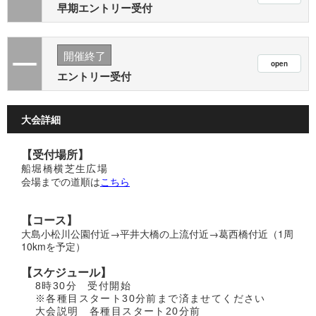
早期エントリー受付
開催終了
エントリー受付
大会詳細
【受付場所】
船堀橋横芝生広場
会場までの道順は
こちら
【コース】
大島小松川公園付近→平井大橋の上流付近→葛西橋付近（1周
10kmを予定）
【スケジュール】
8時30分 受付開始
※各種目スタート30分前まで済ませてください
大会説明 各種目スタート20分前