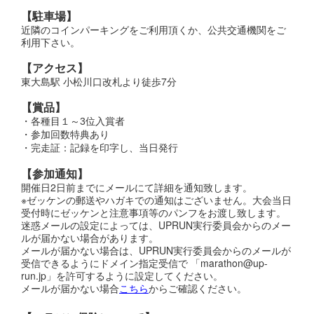
【駐車場】
近隣のコインパーキングをご利用頂くか、公共交通機関をご
利用下さい。
【アクセス】
東大島駅 小松川口改札より徒歩7分
【賞品】
・各種目１～3位入賞者
・参加回数特典あり
・完走証：記録を印字し、当日発行
【参加通知】
開催日2日前までにメールにて詳細を通知致します。
※ゼッケンの郵送やハガキでの通知はございません。大会当日
受付時にゼッケンと注意事項等のパンフをお渡し致します。
迷惑メールの設定によっては、UPRUN実行委員会からのメー
ルが届かない場合があります。
メールが届かない場合は、UPRUN実行委員会からのメールが
受信できるようにドメイン指定受信で 「marathon@up-
run.jp」を許可するように設定してください。
メールが届かない場合
こちら
からご確認ください。