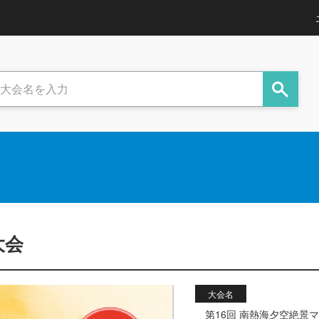
大会
大会名
第16回 南熱海夕空絶景