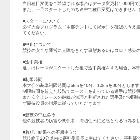
当日種目変更をご希望される場合はデータ変更料1,000円
また、一旦スタートしたのち途中で種目変更はできません
■スタートについて
必ず大会プログラム（本部テントにて掲示）を確認のうえ
てください。
■中止について
競技の安全な運営に支障をきたす事態あるいはコロナ感染
■途中棄権
選手はレースがスタートした後で途中棄権をする場合、本
■制限時間
本大会の基準制限時間は5kmを40分、10kmを80分とします
制限時間を超えた段階でコース上を走っている選手は競技
また安全上レースの継続が無理と判断された選手及び制限
ず競技役員の指示に従っていただきます
■競技の中止命令
他の競技者の妨害や関係者、周辺住民に迷惑となる行為を
■着順、結果への不服申立て
競技終了20分以内に審判委員長に申出てください。審判部