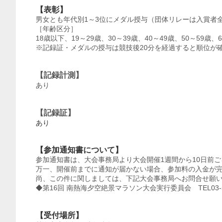
【表彰】
男女とも年代別1～3位にメダル授与（団体リレーは入賞者
［年齢区分］
18歳以下、19～29歳、30～39歳、40～49歳、50～59歳、
※記録証・メダルの授与は競技後20分を経過すると順位が
【記録計測】
あり
【記録証】
あり
【参加通知書について】
参加通知書は、大会事務局より大会開催1週間から10日前
万一、開催前までに通知が届かない場合、参加料の入金が
尚、この件に関しましては、下記大会事務局へお問合せ願
◆第16回 南熱海夕空絶景マラソン大会実行委員会 TEL03-56
【受付場所】