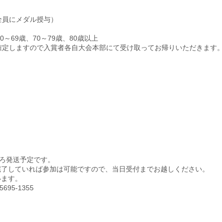
全員にメダル授与）
60～69歳、70～79歳、80歳以上
確定しますので入賞者各自大会本部にて受け取ってお帰りいただきます
ごろ発送予定です。
完了していれば参加は可能ですので、当日受付までお越しください。
います。
95-1355