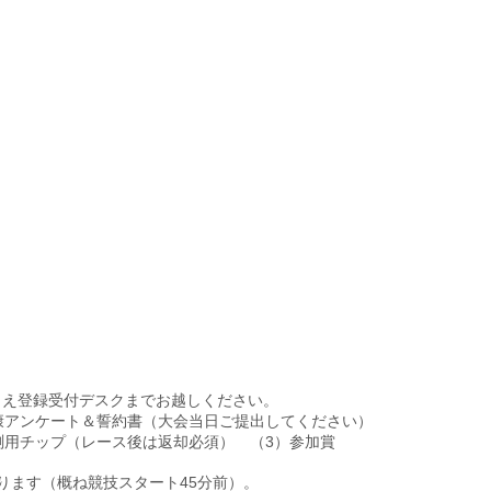
うえ登録受付デスクまでお越しください。
康アンケート＆誓約書（大会当日ご提出してください）
測用チップ（レース後は返却必須） （3）参加賞
ります（概ね競技スタート45分前）。