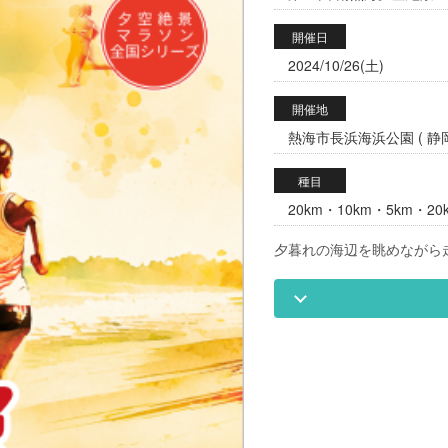
開催日
2024/10/26(土)
開催地
熱海市長浜海浜公園 ( 静岡
種目
20km・10km・5km・2
夕暮れの海辺を眺めながら