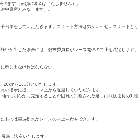
で受付ます（差額の返金はいたしません）。
（途中棄権とみなします）。
選手召集をしていただきます。スタート方法は男女いっせいスタートと
の疑いが生じた場合には、競技委員長がレース開催の中止を決定します
部に申し出なければならない。
。20kmを160分といたします。
役員の指示に従いコース上から退避していただきます。
時間内に明らかに完走することが困難と判断された選手は競技役員の判
したものは競技役員がレースの中止を命令できます。
で審議し決定いたします。