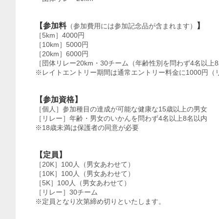
【参加料
】
（参加費用には参加記念品が含まれます）
［5km］4000円
［10km］5000円
［20km］6000円
［団体リレー20km・30チーム（年齢性別を問わず4名以上8
※レイトエントリー期間は通常エントリー料金に1000円（リ
【参加資格】
［個人］参加種目の達成が可能な健康な15歳以上の男女
［リレー］年齢・男女のいかんを問わず4名以上8名以内
※18歳未満は保護者の同意が必要
【定員】
［20K］100人（男女あわせて）
［10K］100人（男女あわせて）
［5K］100人（男女あわせて）
［リレー］30チーム
※定員となり次第締め切りといたします。