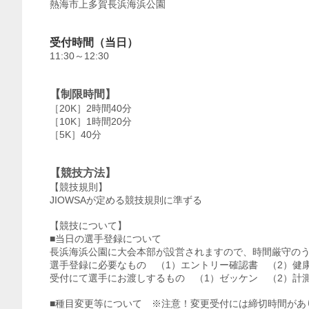
熱海市上多賀長浜海浜公園
受付時間（当日）
11:30～12:30
【制限時間】
［20K］2時間40分
［10K］1時間20分
［5K］40分
【競技方法】
【競技規則】
JIOWSAが定める競技規則に準ずる
【競技について】
■当日の選手登録について
長浜海浜公園に大会本部が設営されますので、時間厳守の
選手登録に必要なもの （1）エントリー確認書 （2）健
受付にて選手にお渡しするもの （1）ゼッケン （2）計
■種目変更等について ※注意！変更受付には締切時間があ