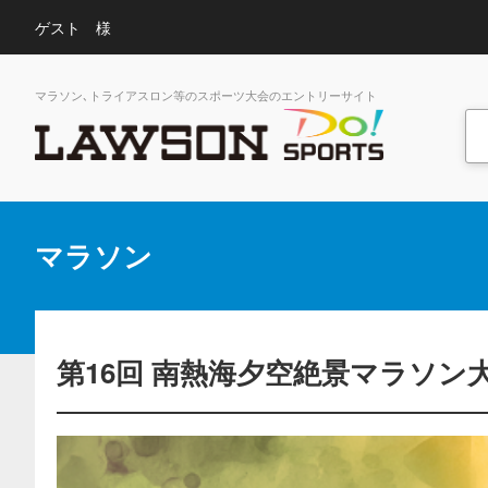
ゲスト 様
マラソン､トライアスロン等のスポーツ大会のエントリーサイト
マラソン
第16回 南熱海夕空絶景マラソン